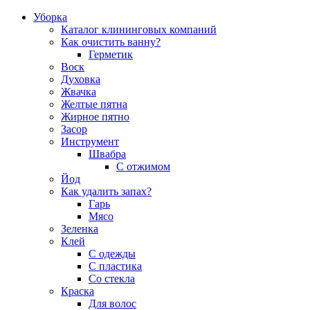
Уборка
Каталог клининговых компаний
Как очистить ванну?
Герметик
Воск
Духовка
Жвачка
Желтые пятна
Жирное пятно
Засор
Инструмент
Швабра
С отжимом
Йод
Как удалить запах?
Гарь
Мясо
Зеленка
Клей
С одежды
С пластика
Со стекла
Краска
Для волос