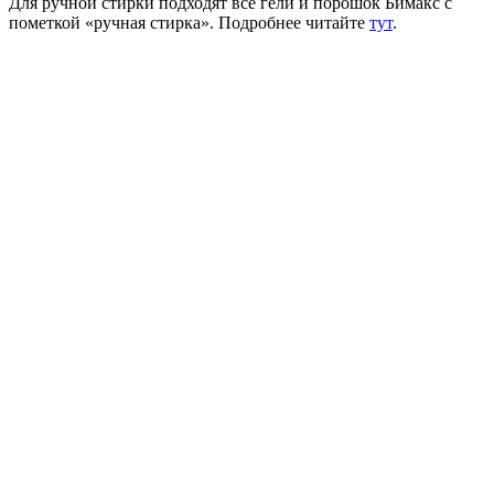
Для ручной стирки подходят все гели и порошок Бимакс с
пометкой «ручная стирка». Подробнее читайте
тут
.