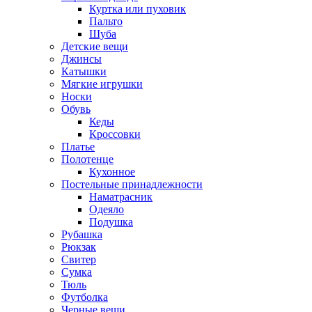
Куртка или пуховик
Пальто
Шуба
Детские вещи
Джинсы
Катышки
Мягкие игрушки
Носки
Обувь
Кеды
Кроссовки
Платье
Полотенце
Кухонное
Постельные принадлежности
Наматрасник
Одеяло
Подушка
Рубашка
Рюкзак
Свитер
Сумка
Тюль
Футболка
Черные вещи