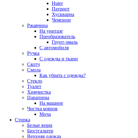
Huter
Патриот
Хускварна
Чемпион
Ржавчина
На унитазе
Преобразователь
Грунт-эмаль
С автомобиля
Ручка
С одежды и ткани
Скотч
Смола
Как убрать с одежды?
Стекло
Туалет
Химчистка
Царапины
На машине
Чистка ковров
Моча
Стирка
Белые вещи
Бюстгальтер
Верхняя одежда