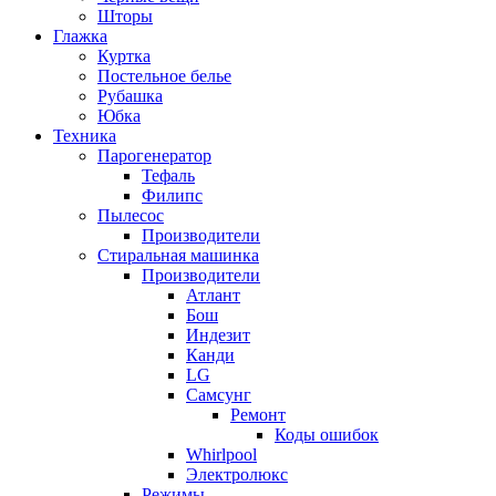
Шторы
Глажка
Куртка
Постельное белье
Рубашка
Юбка
Техника
Парогенератор
Тефаль
Филипс
Пылесос
Производители
Стиральная машинка
Производители
Атлант
Бош
Индезит
Канди
LG
Самсунг
Ремонт
Коды ошибок
Whirlpool
Электролюкс
Режимы