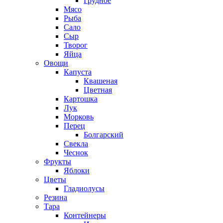
Грудное
Мясо
Рыба
Сало
Сыр
Творог
Яйца
Овощи
Капуста
Квашеная
Цветная
Картошка
Лук
Морковь
Перец
Болгарский
Свекла
Чеснок
Фрукты
Яблоки
Цветы
Гладиолусы
Резина
Тара
Контейнеры