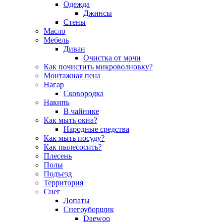
Одежда
Джинсы
Стены
Масло
Мебель
Диван
Очистка от мочи
Как почистить микроволновку?
Монтажная пена
Нагар
Сковородка
Накипь
В чайнике
Как мыть окна?
Народные средства
Как мыть посуду?
Как пылесосить?
Плесень
Полы
Подъезд
Территория
Снег
Лопаты
Снегоуборщик
Daewoo