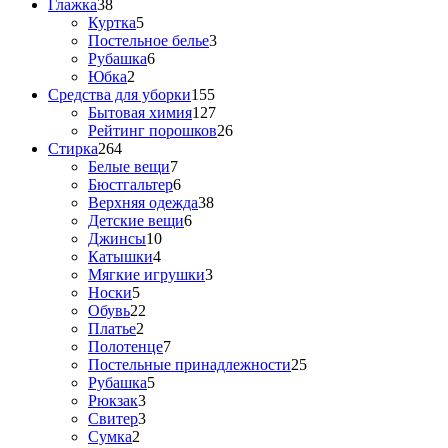
Глажка
38
Куртка
5
Постельное белье
3
Рубашка
6
Юбка
2
Средства для уборки
155
Бытовая химия
127
Рейтинг порошков
26
Стирка
264
Белые вещи
7
Бюстгальтер
6
Верхняя одежда
38
Детские вещи
6
Джинсы
10
Катышки
4
Мягкие игрушки
3
Носки
5
Обувь
22
Платье
2
Полотенце
7
Постельные принадлежности
25
Рубашка
5
Рюкзак
3
Свитер
3
Сумка
2