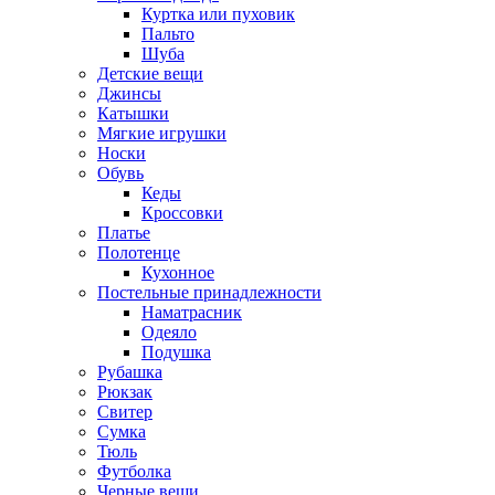
Куртка или пуховик
Пальто
Шуба
Детские вещи
Джинсы
Катышки
Мягкие игрушки
Носки
Обувь
Кеды
Кроссовки
Платье
Полотенце
Кухонное
Постельные принадлежности
Наматрасник
Одеяло
Подушка
Рубашка
Рюкзак
Свитер
Сумка
Тюль
Футболка
Черные вещи