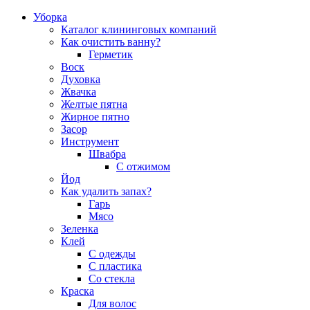
Уборка
Каталог клининговых компаний
Как очистить ванну?
Герметик
Воск
Духовка
Жвачка
Желтые пятна
Жирное пятно
Засор
Инструмент
Швабра
С отжимом
Йод
Как удалить запах?
Гарь
Мясо
Зеленка
Клей
С одежды
С пластика
Со стекла
Краска
Для волос