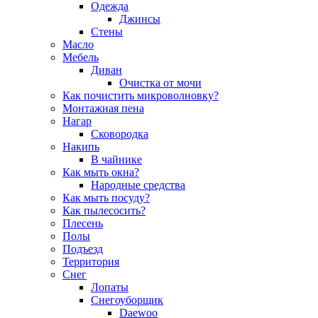
Одежда
Джинсы
Стены
Масло
Мебель
Диван
Очистка от мочи
Как почистить микроволновку?
Монтажная пена
Нагар
Сковородка
Накипь
В чайнике
Как мыть окна?
Народные средства
Как мыть посуду?
Как пылесосить?
Плесень
Полы
Подъезд
Территория
Снег
Лопаты
Снегоуборщик
Daewoo