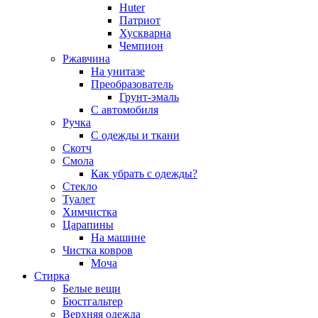
Huter
Патриот
Хускварна
Чемпион
Ржавчина
На унитазе
Преобразователь
Грунт-эмаль
С автомобиля
Ручка
С одежды и ткани
Скотч
Смола
Как убрать с одежды?
Стекло
Туалет
Химчистка
Царапины
На машине
Чистка ковров
Моча
Стирка
Белые вещи
Бюстгальтер
Верхняя одежда