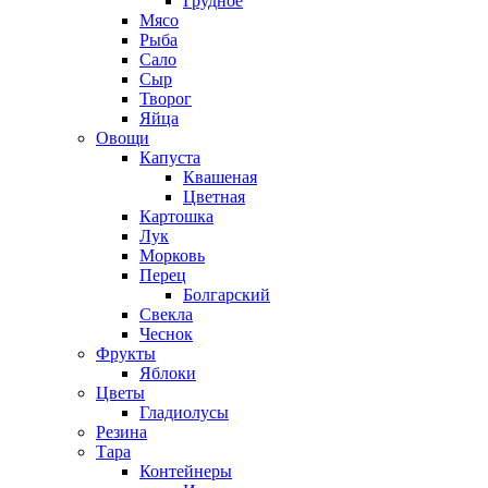
Грудное
Мясо
Рыба
Сало
Сыр
Творог
Яйца
Овощи
Капуста
Квашеная
Цветная
Картошка
Лук
Морковь
Перец
Болгарский
Свекла
Чеснок
Фрукты
Яблоки
Цветы
Гладиолусы
Резина
Тара
Контейнеры