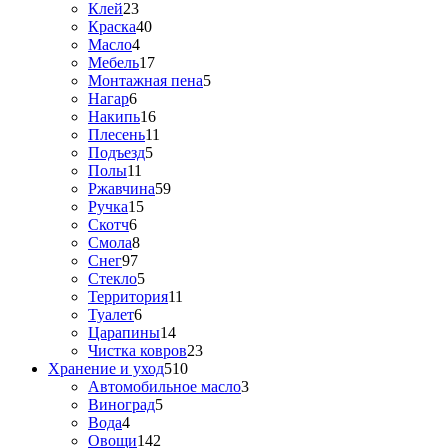
Клей
23
Краска
40
Масло
4
Мебель
17
Монтажная пена
5
Нагар
6
Накипь
16
Плесень
11
Подъезд
5
Полы
11
Ржавчина
59
Ручка
15
Скотч
6
Смола
8
Снег
97
Стекло
5
Территория
11
Туалет
6
Царапины
14
Чистка ковров
23
Хранение и уход
510
Автомобильное масло
3
Виноград
5
Вода
4
Овощи
142