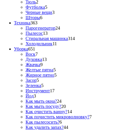
Тюль
2
Футболка
5
Черные вещи
3
Шторы
6
Техника
363
Парогенератор
24
Пылесос
13
Стиральная машинка
314
Холодильник
11
Уборка
651
Воск
7
Духовка
13
Жвачка
9
Желтые пятна
5
Жирное пятно
5
Засор
5
Зеленка
5
Инструмент
17
Йод
3
Как мыть окна?
24
Как мыть посуду?
20
Как очистить ванну?
14
Как почистить микроволновку?
7
Как пылесосить?
6
Как удалить запах?
44