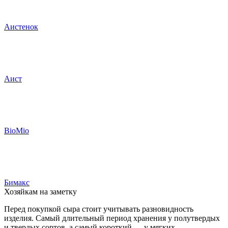
Аистенок
Аист
BioMio
Бимакс
Хозяйкам на заметку
Перед покупкой сыра стоит учитывать разновидность
изделия. Самый длительный период хранения у полутвердых
и твердых сортов, а самый короткий — у мягких.