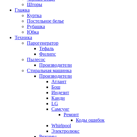
Шторы
Глажка
Куртка
Постельное белье
Рубашка
Юбка
Техника
Парогенератор
Тефаль
Филипс
Пылесос
Производители
Стиральная машинка
Производители
Атлант
Бош
Индезит
Канди
LG
Самсунг
Ремонт
Коды ошибок
Whirlpool
Электролюкс
Режимы