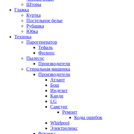
Шторы
Глажка
Куртка
Постельное белье
Рубашка
Юбка
Техника
Парогенератор
Тефаль
Филипс
Пылесос
Производители
Стиральная машинка
Производители
Атлант
Бош
Индезит
Канди
LG
Самсунг
Ремонт
Коды ошибок
Whirlpool
Электролюкс
Режимы