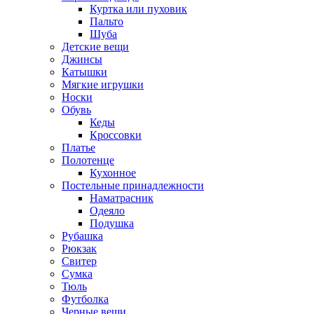
Куртка или пуховик
Пальто
Шуба
Детские вещи
Джинсы
Катышки
Мягкие игрушки
Носки
Обувь
Кеды
Кроссовки
Платье
Полотенце
Кухонное
Постельные принадлежности
Наматрасник
Одеяло
Подушка
Рубашка
Рюкзак
Свитер
Сумка
Тюль
Футболка
Черные вещи