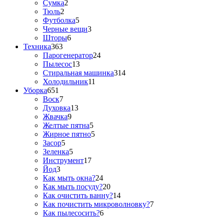
Сумка
2
Тюль
2
Футболка
5
Черные вещи
3
Шторы
6
Техника
363
Парогенератор
24
Пылесос
13
Стиральная машинка
314
Холодильник
11
Уборка
651
Воск
7
Духовка
13
Жвачка
9
Желтые пятна
5
Жирное пятно
5
Засор
5
Зеленка
5
Инструмент
17
Йод
3
Как мыть окна?
24
Как мыть посуду?
20
Как очистить ванну?
14
Как почистить микроволновку?
7
Как пылесосить?
6