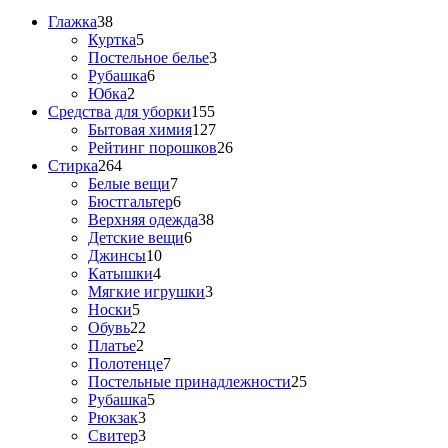
Глажка
38
Куртка
5
Постельное белье
3
Рубашка
6
Юбка
2
Средства для уборки
155
Бытовая химия
127
Рейтинг порошков
26
Стирка
264
Белые вещи
7
Бюстгальтер
6
Верхняя одежда
38
Детские вещи
6
Джинсы
10
Катышки
4
Мягкие игрушки
3
Носки
5
Обувь
22
Платье
2
Полотенце
7
Постельные принадлежности
25
Рубашка
5
Рюкзак
3
Свитер
3