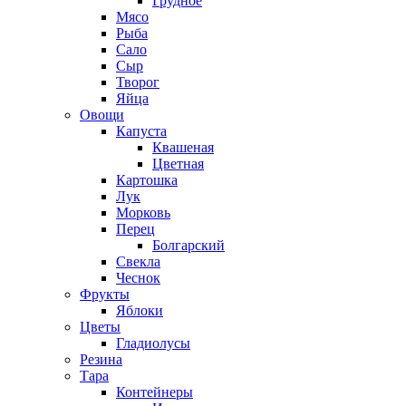
Грудное
Мясо
Рыба
Сало
Сыр
Творог
Яйца
Овощи
Капуста
Квашеная
Цветная
Картошка
Лук
Морковь
Перец
Болгарский
Свекла
Чеснок
Фрукты
Яблоки
Цветы
Гладиолусы
Резина
Тара
Контейнеры