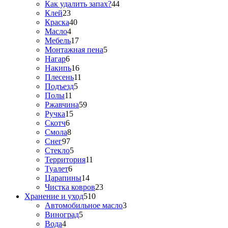
Как удалить запах?
44
Клей
23
Краска
40
Масло
4
Мебель
17
Монтажная пена
5
Нагар
6
Накипь
16
Плесень
11
Подъезд
5
Полы
11
Ржавчина
59
Ручка
15
Скотч
6
Смола
8
Снег
97
Стекло
5
Территория
11
Туалет
6
Царапины
14
Чистка ковров
23
Хранение и уход
510
Автомобильное масло
3
Виноград
5
Вода
4