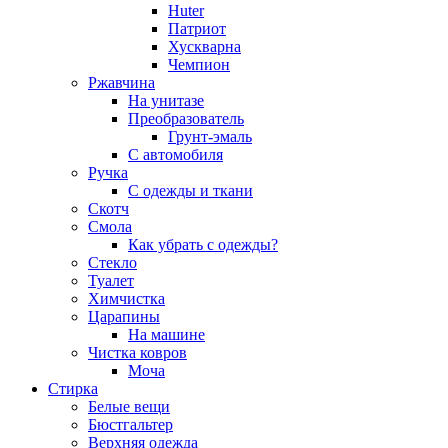
Huter
Патриот
Хускварна
Чемпион
Ржавчина
На унитазе
Преобразователь
Грунт-эмаль
С автомобиля
Ручка
С одежды и ткани
Скотч
Смола
Как убрать с одежды?
Стекло
Туалет
Химчистка
Царапины
На машине
Чистка ковров
Моча
Стирка
Белые вещи
Бюстгальтер
Верхняя одежда