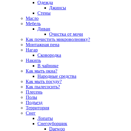
Одежда
Джинсы
Стены
Масло
Мебель
Диван
Очистка от мочи
Как почистить микроволновку?
Монтажная пена
Нагар
Сковородка
Накипь
В чайнике
Как мыть окна?
Народные средства
Как мыть посуду?
Как пылесосить?
Плесень
Полы
Подъезд
Территория
Снег
Лопаты
Снегоуборщик
Daewoo