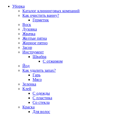
Уборка
Каталог клининговых компаний
Как очистить ванну?
Герметик
Воск
Духовка
Жвачка
Желтые пятна
Жирное пятно
Засор
Инструмент
Швабра
С отжимом
Йод
Как удалить запах?
Гарь
Мясо
Зеленка
Клей
С одежды
С пластика
Со стекла
Краска
Для волос