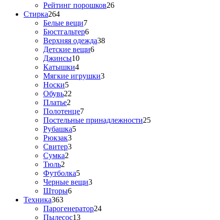
Рейтинг порошков
26
Стирка
264
Белые вещи
7
Бюстгальтер
6
Верхняя одежда
38
Детские вещи
6
Джинсы
10
Катышки
4
Мягкие игрушки
3
Носки
5
Обувь
22
Платье
2
Полотенце
7
Постельные принадлежности
25
Рубашка
5
Рюкзак
3
Свитер
3
Сумка
2
Тюль
2
Футболка
5
Черные вещи
3
Шторы
6
Техника
363
Парогенератор
24
Пылесос
13