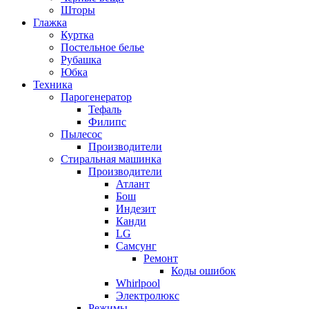
Шторы
Глажка
Куртка
Постельное белье
Рубашка
Юбка
Техника
Парогенератор
Тефаль
Филипс
Пылесос
Производители
Стиральная машинка
Производители
Атлант
Бош
Индезит
Канди
LG
Самсунг
Ремонт
Коды ошибок
Whirlpool
Электролюкс
Режимы