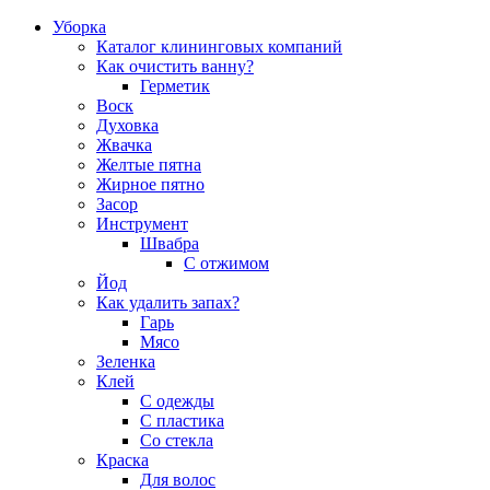
Уборка
Каталог клининговых компаний
Как очистить ванну?
Герметик
Воск
Духовка
Жвачка
Желтые пятна
Жирное пятно
Засор
Инструмент
Швабра
С отжимом
Йод
Как удалить запах?
Гарь
Мясо
Зеленка
Клей
С одежды
С пластика
Со стекла
Краска
Для волос