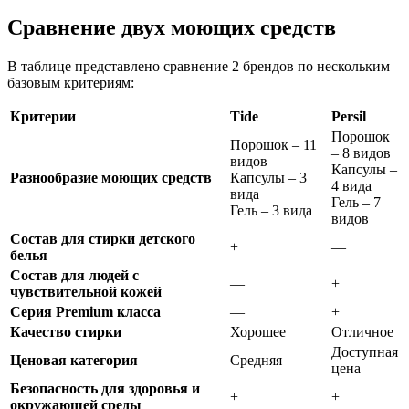
Сравнение двух моющих средств
В таблице представлено сравнение 2 брендов по нескольким
базовым критериям:
Критерии
Tide
Persil
Порошок
Порошок – 11
– 8 видов
видов
Капсулы –
Разнообразие моющих средств
Капсулы – 3
4 вида
вида
Гель – 7
Гель – 3 вида
видов
Состав для стирки детского
+
—
белья
Состав для людей с
—
+
чувствительной кожей
Серия Premium класса
—
+
Качество стирки
Хорошее
Отличное
Доступная
Ценовая категория
Средняя
цена
Безопасность для здоровья и
+
+
окружающей среды