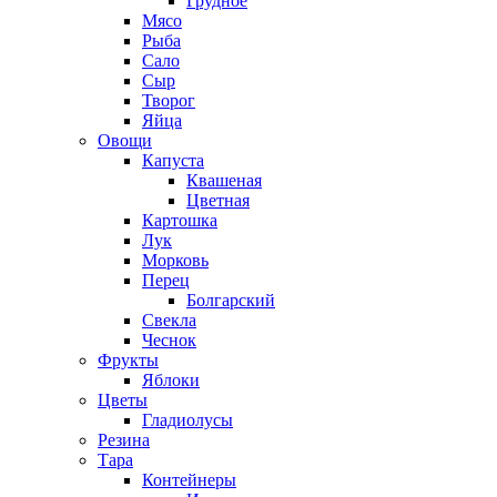
Грудное
Мясо
Рыба
Сало
Сыр
Творог
Яйца
Овощи
Капуста
Квашеная
Цветная
Картошка
Лук
Морковь
Перец
Болгарский
Свекла
Чеснок
Фрукты
Яблоки
Цветы
Гладиолусы
Резина
Тара
Контейнеры