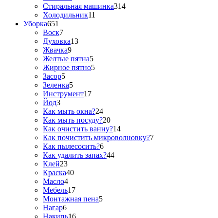
Стиральная машинка
314
Холодильник
11
Уборка
651
Воск
7
Духовка
13
Жвачка
9
Желтые пятна
5
Жирное пятно
5
Засор
5
Зеленка
5
Инструмент
17
Йод
3
Как мыть окна?
24
Как мыть посуду?
20
Как очистить ванну?
14
Как почистить микроволновку?
7
Как пылесосить?
6
Как удалить запах?
44
Клей
23
Краска
40
Масло
4
Мебель
17
Монтажная пена
5
Нагар
6
Накипь
16