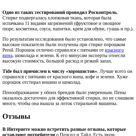
Одно из таких тестирований проводил Росконтроль
.
Стирке подвергалась хлопковая ткань, которая была
испачкана 11 видами загрязнений (фруктовое и овощное
пюре, косметика, соуса, напитки, крем для обуви, гуашь и пр.).
По результатам исследования было установлено, что самые
высокие показатели были получены при стирке порошком
Persil. Порошок отлично справился с пятнами от
красного
вина
, шоколада и зелени. К его минусам эксперты отнесли
высокую стоимость, большой расход и резкий запах.
Tide был причислен к числу «хорошистов»
. Лучше всего он
справился с пятнами от красного вина, кофе и зелени. Хуже
порошок отстирал вишню и шоколад.
Пенообразование у обоих брендов было умеренным. Пены
оказалось достаточно для эффективной стирки, но не слишком
много, чтобы она вышла за лоток стиральной машины.
Отзывы
В Интернете можно встретить разные отзывы, которые
оставляют потребители
о Персил и Тайд. Есть люди,