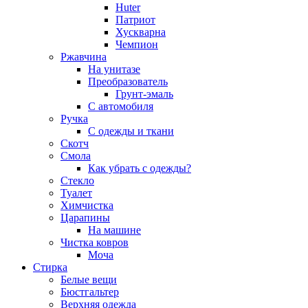
Huter
Патриот
Хускварна
Чемпион
Ржавчина
На унитазе
Преобразователь
Грунт-эмаль
С автомобиля
Ручка
С одежды и ткани
Скотч
Смола
Как убрать с одежды?
Стекло
Туалет
Химчистка
Царапины
На машине
Чистка ковров
Моча
Стирка
Белые вещи
Бюстгальтер
Верхняя одежда