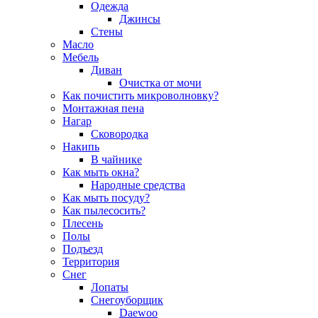
Одежда
Джинсы
Стены
Масло
Мебель
Диван
Очистка от мочи
Как почистить микроволновку?
Монтажная пена
Нагар
Сковородка
Накипь
В чайнике
Как мыть окна?
Народные средства
Как мыть посуду?
Как пылесосить?
Плесень
Полы
Подъезд
Территория
Снег
Лопаты
Снегоуборщик
Daewoo