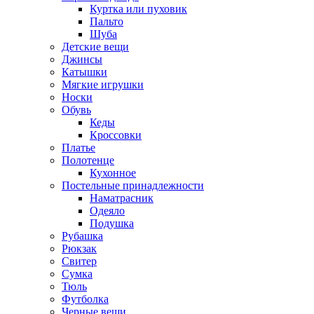
Куртка или пуховик
Пальто
Шуба
Детские вещи
Джинсы
Катышки
Мягкие игрушки
Носки
Обувь
Кеды
Кроссовки
Платье
Полотенце
Кухонное
Постельные принадлежности
Наматрасник
Одеяло
Подушка
Рубашка
Рюкзак
Свитер
Сумка
Тюль
Футболка
Черные вещи