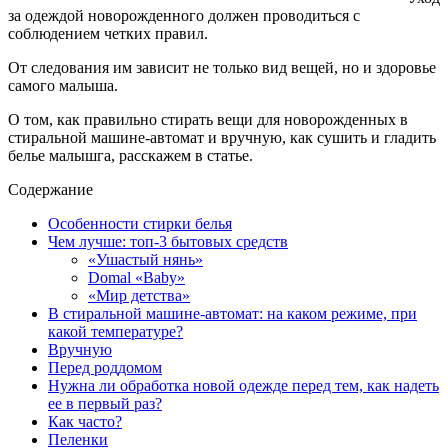
за одеждой новорожденного должен проводиться с
соблюдением четких правил.
От следования им зависит не только вид вещей, но и здоровье
самого малыша.
О том, как правильно стирать вещи для новорожденных в
стиральной машине-автомат и вручную, как сушить и гладить
белье малышга, расскажем в статье.
Содержание
Особенности стирки белья
Чем лучше: топ-3 бытовых средств
«Ушастый нянь»
Domal «Baby»
«Мир детства»
В стиральной машине-автомат: на каком режиме, при
какой температуре?
Вручную
Перед роддомом
Нужна ли обработка новой одежде перед тем, как надеть
ее в первый раз?
Как часто?
Пеленки