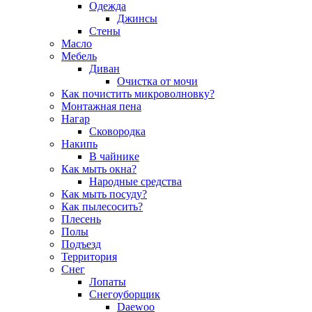
Одежда
Джинсы
Стены
Масло
Мебель
Диван
Очистка от мочи
Как почистить микроволновку?
Монтажная пена
Нагар
Сковородка
Накипь
В чайнике
Как мыть окна?
Народные средства
Как мыть посуду?
Как пылесосить?
Плесень
Полы
Подъезд
Территория
Снег
Лопаты
Снегоуборщик
Daewoo