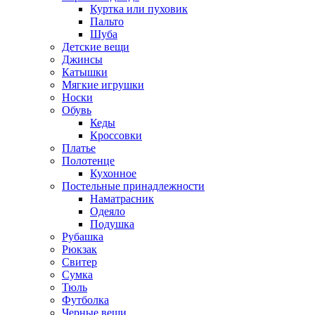
Куртка или пуховик
Пальто
Шуба
Детские вещи
Джинсы
Катышки
Мягкие игрушки
Носки
Обувь
Кеды
Кроссовки
Платье
Полотенце
Кухонное
Постельные принадлежности
Наматрасник
Одеяло
Подушка
Рубашка
Рюкзак
Свитер
Сумка
Тюль
Футболка
Черные вещи