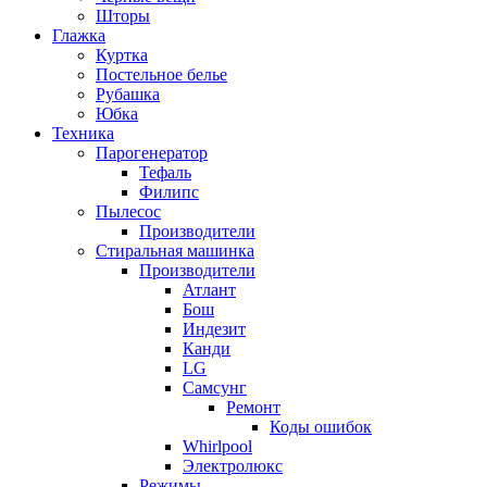
Шторы
Глажка
Куртка
Постельное белье
Рубашка
Юбка
Техника
Парогенератор
Тефаль
Филипс
Пылесос
Производители
Стиральная машинка
Производители
Атлант
Бош
Индезит
Канди
LG
Самсунг
Ремонт
Коды ошибок
Whirlpool
Электролюкс
Режимы