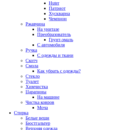
Huter
Патриот
Хускварна
Чемпион
Ржавчина
На унитазе
Преобразователь
Грунт-эмаль
С автомобиля
Ручка
С одежды и ткани
Скотч
Смола
Как убрать с одежды?
Стекло
Туалет
Химчистка
Царапины
На машине
Чистка ковров
Моча
Стирка
Белые вещи
Бюстгальтер
Верхняя одежда