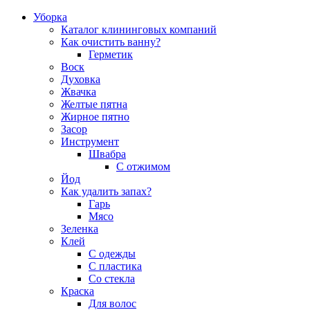
Уборка
Каталог клининговых компаний
Как очистить ванну?
Герметик
Воск
Духовка
Жвачка
Желтые пятна
Жирное пятно
Засор
Инструмент
Швабра
С отжимом
Йод
Как удалить запах?
Гарь
Мясо
Зеленка
Клей
С одежды
С пластика
Со стекла
Краска
Для волос