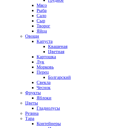
Грудное
Мясо
Рыба
Сало
Сыр
Творог
Яйца
Овощи
Капуста
Квашеная
Цветная
Картошка
Лук
Морковь
Перец
Болгарский
Свекла
Чеснок
Фрукты
Яблоки
Цветы
Гладиолусы
Резина
Тара
Контейнеры