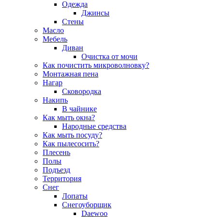
Одежда
Джинсы
Стены
Масло
Мебель
Диван
Очистка от мочи
Как почистить микроволновку?
Монтажная пена
Нагар
Сковородка
Накипь
В чайнике
Как мыть окна?
Народные средства
Как мыть посуду?
Как пылесосить?
Плесень
Полы
Подъезд
Территория
Снег
Лопаты
Снегоуборщик
Daewoo