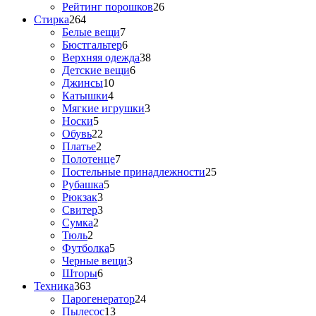
Рейтинг порошков
26
Стирка
264
Белые вещи
7
Бюстгальтер
6
Верхняя одежда
38
Детские вещи
6
Джинсы
10
Катышки
4
Мягкие игрушки
3
Носки
5
Обувь
22
Платье
2
Полотенце
7
Постельные принадлежности
25
Рубашка
5
Рюкзак
3
Свитер
3
Сумка
2
Тюль
2
Футболка
5
Черные вещи
3
Шторы
6
Техника
363
Парогенератор
24
Пылесос
13