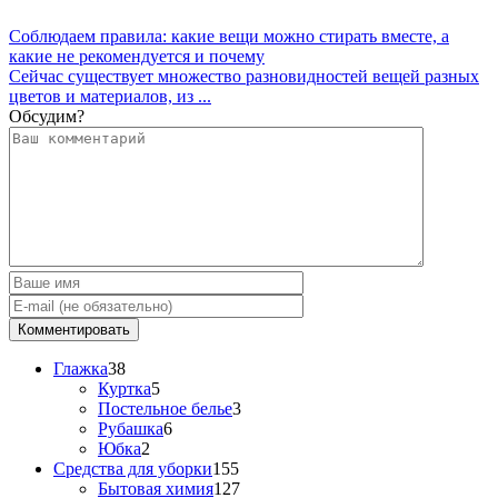
Соблюдаем правила: какие вещи можно стирать вместе, а
какие не рекомендуется и почему
Сейчас существует множество разновидностей вещей разных
цветов и материалов, из ...
Обсудим?
Глажка
38
Куртка
5
Постельное белье
3
Рубашка
6
Юбка
2
Средства для уборки
155
Бытовая химия
127