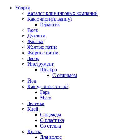
Уборка
Каталог клининговых компаний
Как очистить ванну?
Герметик
Воск
Духовка
Жвачка
Желтые пятна
Жирное пятно
Засор
Инструмент
Швабра
С отжимом
Йод
Как удалить запах?
Гарь
Мясо
Зеленка
Клей
С одежды
С пластика
Со стекла
Краска
Для волос