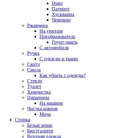
Huter
Патриот
Хускварна
Чемпион
Ржавчина
На унитазе
Преобразователь
Грунт-эмаль
С автомобиля
Ручка
С одежды и ткани
Скотч
Смола
Как убрать с одежды?
Стекло
Туалет
Химчистка
Царапины
На машине
Чистка ковров
Моча
Стирка
Белые вещи
Бюстгальтер
Верхняя одежда