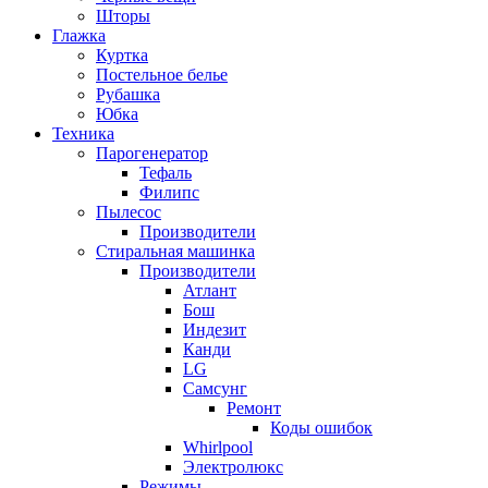
Шторы
Глажка
Куртка
Постельное белье
Рубашка
Юбка
Техника
Парогенератор
Тефаль
Филипс
Пылесос
Производители
Стиральная машинка
Производители
Атлант
Бош
Индезит
Канди
LG
Самсунг
Ремонт
Коды ошибок
Whirlpool
Электролюкс
Режимы