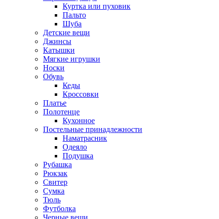
Куртка или пуховик
Пальто
Шуба
Детские вещи
Джинсы
Катышки
Мягкие игрушки
Носки
Обувь
Кеды
Кроссовки
Платье
Полотенце
Кухонное
Постельные принадлежности
Наматрасник
Одеяло
Подушка
Рубашка
Рюкзак
Свитер
Сумка
Тюль
Футболка
Черные вещи