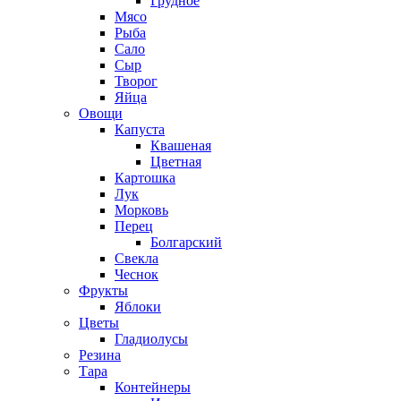
Грудное
Мясо
Рыба
Сало
Сыр
Творог
Яйца
Овощи
Капуста
Квашеная
Цветная
Картошка
Лук
Морковь
Перец
Болгарский
Свекла
Чеснок
Фрукты
Яблоки
Цветы
Гладиолусы
Резина
Тара
Контейнеры