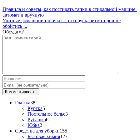
Правила и советы, как постирать тапки в стиральной машине-
автомат и вручную
Уютные домашние тапочки – это обувь, без которой не
обойтись ...
Обсудим?
Глажка
38
Куртка
5
Постельное белье
3
Рубашка
6
Юбка
2
Средства для уборки
155
Бытовая химия
127