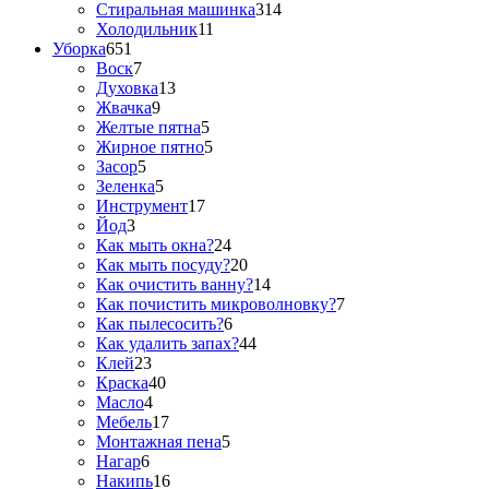
Стиральная машинка
314
Холодильник
11
Уборка
651
Воск
7
Духовка
13
Жвачка
9
Желтые пятна
5
Жирное пятно
5
Засор
5
Зеленка
5
Инструмент
17
Йод
3
Как мыть окна?
24
Как мыть посуду?
20
Как очистить ванну?
14
Как почистить микроволновку?
7
Как пылесосить?
6
Как удалить запах?
44
Клей
23
Краска
40
Масло
4
Мебель
17
Монтажная пена
5
Нагар
6
Накипь
16