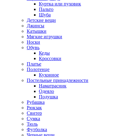
Куртка или пуховик
Пальто
Шуба
Детские вещи
Джинсы
Катышки
Мягкие игрушки
Носки
Обувь
Кеды
Кроссовки
Платье
Полотенце
Кухонное
Постельные принадлежности
Наматрасник
Одеяло
Подушка
Рубашка
Рюкзак
Свитер
Сумка
Тюль
Футболка
Черные вещи