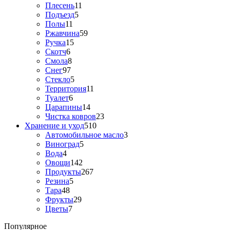
Плесень
11
Подъезд
5
Полы
11
Ржавчина
59
Ручка
15
Скотч
6
Смола
8
Снег
97
Стекло
5
Территория
11
Туалет
6
Царапины
14
Чистка ковров
23
Хранение и уход
510
Автомобильное масло
3
Виноград
5
Вода
4
Овощи
142
Продукты
267
Резина
5
Тара
48
Фрукты
29
Цветы
7
Популярное