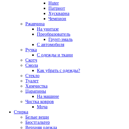
Huter
Патриот
Хускварна
Чемпион
Ржавчина
На унитазе
Преобразователь
Грунт-эмаль
С автомобиля
Ручка
С одежды и ткани
Скотч
Смола
Как убрать с одежды?
Стекло
Туалет
Химчистка
Царапины
На машине
Чистка ковров
Моча
Стирка
Белые вещи
Бюстгальтер
Верхняя одежда