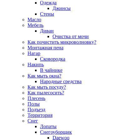
Одежда
Джинсы
Стены
Масло
Мебель
Диван
Очистка от мочи
Как почистить микроволновку?
Монтажная пена
Нагар
Сковородка
Накипь
В чайнике
Как мыть окна?
Народные средства
Как мыть посуду?
Как пылесосить?
Плесень
Полы
Подъезд
Территория
Снег
Лопаты
Снегоуборщик
Daewoo