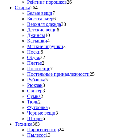
Рейтинг порошков
26
Стирка
264
Белые вещи
7
Бюстгальтер
6
Верхняя одежда
38
Детские вещи
6
Джинсы
10
Катышки
4
Мягкие игрушки
3
Носки
5
Обувь
22
Платье
2
Полотенце
7
Постельные принадлежности
25
Рубашка
5
Рюкзак
3
Свитер
3
Сумка
2
Тюль
2
Футболка
5
Черные вещи
3
Шторы
6
Техника
363
Парогенератор
24
Пылесос
13