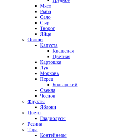
Грудное
Мясо
Рыба
Сало
Сыр
Творог
Яйца
Овощи
Капуста
Квашеная
Цветная
Картошка
Лук
Морковь
Перец
Болгарский
Свекла
Чеснок
Фрукты
Яблоки
Цветы
Гладиолусы
Резина
Тара
Контейнеры