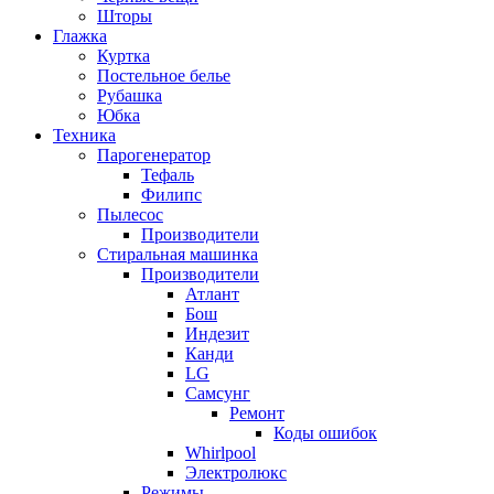
Шторы
Глажка
Куртка
Постельное белье
Рубашка
Юбка
Техника
Парогенератор
Тефаль
Филипс
Пылесос
Производители
Стиральная машинка
Производители
Атлант
Бош
Индезит
Канди
LG
Самсунг
Ремонт
Коды ошибок
Whirlpool
Электролюкс
Режимы