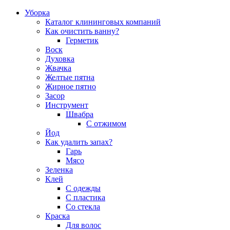
Уборка
Каталог клининговых компаний
Как очистить ванну?
Герметик
Воск
Духовка
Жвачка
Желтые пятна
Жирное пятно
Засор
Инструмент
Швабра
С отжимом
Йод
Как удалить запах?
Гарь
Мясо
Зеленка
Клей
С одежды
С пластика
Со стекла
Краска
Для волос