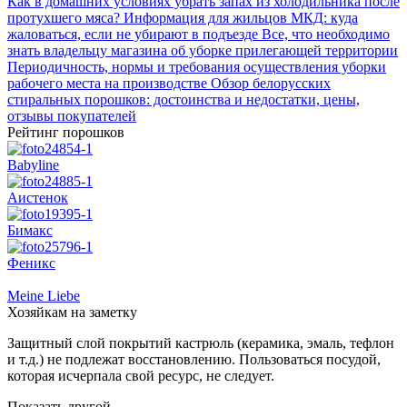
Как в домашних условиях убрать запах из холодильника после
протухшего мяса?
Информация для жильцов МКД: куда
жаловаться, если не убирают в подъезде
Все, что необходимо
знать владельцу магазина об уборке прилегающей территории
Периодичность, нормы и требования осуществления уборки
рабочего места на производстве
Обзор белорусских
стиральных порошков: достоинства и недостатки, цены,
отзывы покупателей
Рейтинг порошков
Babyline
Аистенок
Бимакс
Феникс
Meine Liebe
Хозяйкам на заметку
Защитный слой покрытий кастрюль (керамика, эмаль, тефлон
и т.д.) не подлежат восстановлению. Пользоваться посудой,
которая исчерпала свой ресурс, не следует.
Показать другой