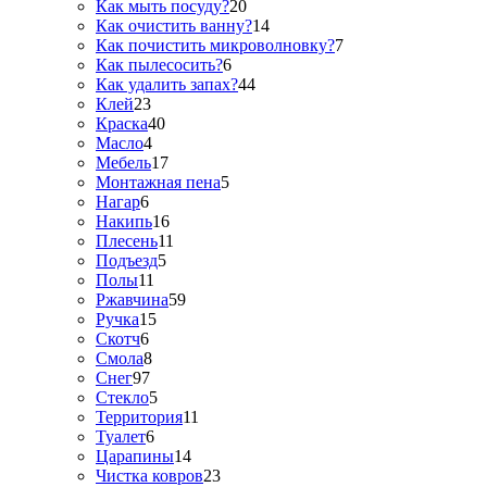
Как мыть посуду?
20
Как очистить ванну?
14
Как почистить микроволновку?
7
Как пылесосить?
6
Как удалить запах?
44
Клей
23
Краска
40
Масло
4
Мебель
17
Монтажная пена
5
Нагар
6
Накипь
16
Плесень
11
Подъезд
5
Полы
11
Ржавчина
59
Ручка
15
Скотч
6
Смола
8
Снег
97
Стекло
5
Территория
11
Туалет
6
Царапины
14
Чистка ковров
23