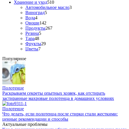
Хранение и уход
510
Автомобильное масло
3
Виноград
5
Вода
4
Овощи
142
Продукты
267
Резина
5
Тара
48
Фрукты
29
Цветы
7
Популярное
Полотенце
Раскрываем секреты опытных хозяек, как отстирать
застиранные махровые полотенца в домашних условиях
Полотенце
Что делать, если полотенца после стирки стали жесткими:
ценные рекомендации и способы
Актуальные проблемы