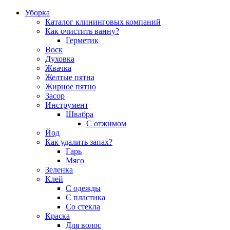
Уборка
Каталог клининговых компаний
Как очистить ванну?
Герметик
Воск
Духовка
Жвачка
Желтые пятна
Жирное пятно
Засор
Инструмент
Швабра
С отжимом
Йод
Как удалить запах?
Гарь
Мясо
Зеленка
Клей
С одежды
С пластика
Со стекла
Краска
Для волос