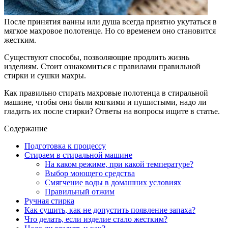
После принятия ванны или душа всегда приятно укутаться в
мягкое махровое полотенце. Но со временем оно становится
жестким.
Существуют способы, позволяющие продлить жизнь
изделиям. Стоит ознакомиться с правилами правильной
стирки и сушки махры.
Как правильно стирать махровые полотенца в стиральной
машине, чтобы они были мягкими и пушистыми, надо ли
гладить их после стирки? Ответы на вопросы ищите в статье.
Содержание
Подготовка к процессу
Стираем в стиральной машине
На каком режиме, при какой температуре?
Выбор моющего средства
Смягчение воды в домашних условиях
Правильный отжим
Ручная стирка
Как сушить, как не допустить появление запаха?
Что делать, если изделие стало жестким?