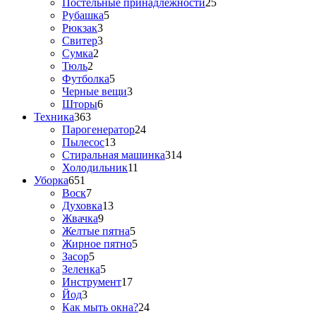
Постельные принадлежности
25
Рубашка
5
Рюкзак
3
Свитер
3
Сумка
2
Тюль
2
Футболка
5
Черные вещи
3
Шторы
6
Техника
363
Парогенератор
24
Пылесос
13
Стиральная машинка
314
Холодильник
11
Уборка
651
Воск
7
Духовка
13
Жвачка
9
Желтые пятна
5
Жирное пятно
5
Засор
5
Зеленка
5
Инструмент
17
Йод
3
Как мыть окна?
24