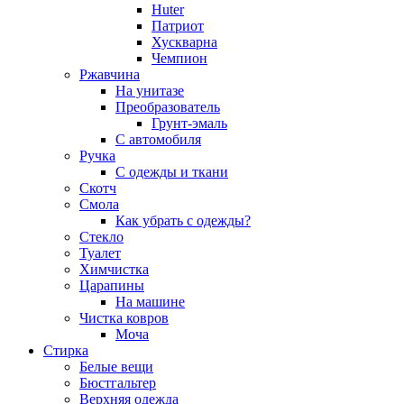
Huter
Патриот
Хускварна
Чемпион
Ржавчина
На унитазе
Преобразователь
Грунт-эмаль
С автомобиля
Ручка
С одежды и ткани
Скотч
Смола
Как убрать с одежды?
Стекло
Туалет
Химчистка
Царапины
На машине
Чистка ковров
Моча
Стирка
Белые вещи
Бюстгальтер
Верхняя одежда