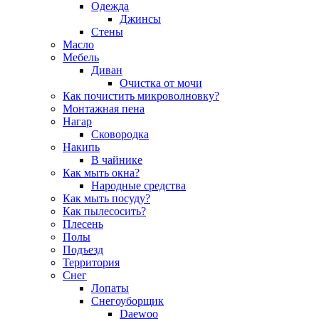
Одежда
Джинсы
Стены
Масло
Мебель
Диван
Очистка от мочи
Как почистить микроволновку?
Монтажная пена
Нагар
Сковородка
Накипь
В чайнике
Как мыть окна?
Народные средства
Как мыть посуду?
Как пылесосить?
Плесень
Полы
Подъезд
Территория
Снег
Лопаты
Снегоуборщик
Daewoo