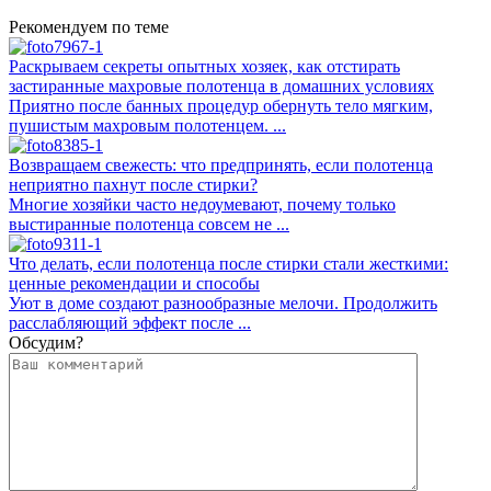
Рекомендуем по теме
Раскрываем секреты опытных хозяек, как отстирать
застиранные махровые полотенца в домашних условиях
Приятно после банных процедур обернуть тело мягким,
пушистым махровым полотенцем. ...
Возвращаем свежесть: что предпринять, если полотенца
неприятно пахнут после стирки?
Многие хозяйки часто недоумевают, почему только
выстиранные полотенца совсем не ...
Что делать, если полотенца после стирки стали жесткими:
ценные рекомендации и способы
Уют в доме создают разнообразные мелочи. Продолжить
расслабляющий эффект после ...
Обсудим?