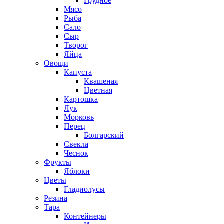
Грудное
Мясо
Рыба
Сало
Сыр
Творог
Яйца
Овощи
Капуста
Квашеная
Цветная
Картошка
Лук
Морковь
Перец
Болгарский
Свекла
Чеснок
Фрукты
Яблоки
Цветы
Гладиолусы
Резина
Тара
Контейнеры