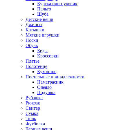
Куртка или пуховик
Пальто
Шуба
Детские вещи
Джинсы
Катышки
Мягкие игрушки
Носки
Обувь
Кеды
Кроссовки
Платье
Полотенце
Кухонное
Постельные принадлежности
Наматрасник
Одеяло
Подушка
Рубашка
Рюкзак
Свитер
Сумка
Тюль
Футболка
Черные вещи