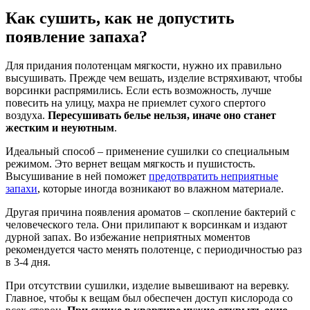
Как сушить, как не допустить
появление запаха?
Для придания полотенцам мягкости, нужно их правильно
высушивать. Прежде чем вешать, изделие встряхивают, чтобы
ворсинки распрямились. Если есть возможность, лучше
повесить на улицу, махра не приемлет сухого спертого
воздуха.
Пересушивать белье нельзя, иначе оно станет
жестким и неуютным
.
Идеальный способ – применение сушилки со специальным
режимом. Это вернет вещам мягкость и пушистость.
Высушивание в ней поможет
предотвратить неприятные
запахи
, которые иногда возникают во влажном материале.
Другая причина появления ароматов – скопление бактерий с
человеческого тела. Они прилипают к ворсинкам и издают
дурной запах. Во избежание неприятных моментов
рекомендуется часто менять полотенце, с периодичностью раз
в 3-4 дня.
При отсутствии сушилки, изделие вывешивают на веревку.
Главное, чтобы к вещам был обеспечен доступ кислорода со