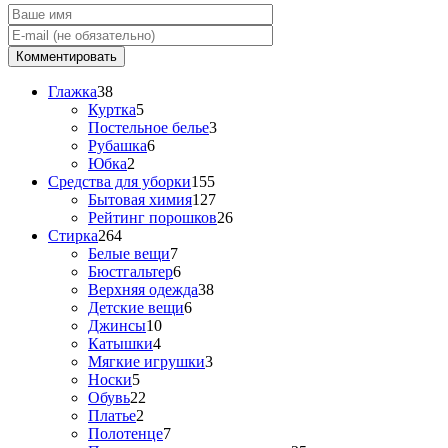
Глажка
38
Куртка
5
Постельное белье
3
Рубашка
6
Юбка
2
Средства для уборки
155
Бытовая химия
127
Рейтинг порошков
26
Стирка
264
Белые вещи
7
Бюстгальтер
6
Верхняя одежда
38
Детские вещи
6
Джинсы
10
Катышки
4
Мягкие игрушки
3
Носки
5
Обувь
22
Платье
2
Полотенце
7