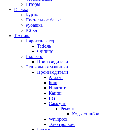
Шторы
Глажка
Куртка
Постельное белье
Рубашка
Юбка
Техника
Парогенератор
Тефаль
Филипс
Пылесос
Производители
Стиральная машинка
Производители
Атлант
Бош
Индезит
Канди
LG
Самсунг
Ремонт
Коды ошибок
Whirlpool
Электролюкс
Режимы