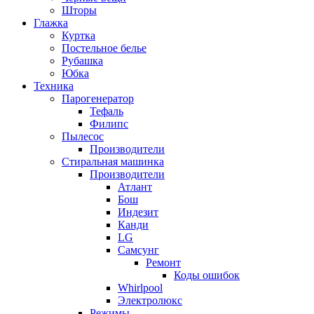
Шторы
Глажка
Куртка
Постельное белье
Рубашка
Юбка
Техника
Парогенератор
Тефаль
Филипс
Пылесос
Производители
Стиральная машинка
Производители
Атлант
Бош
Индезит
Канди
LG
Самсунг
Ремонт
Коды ошибок
Whirlpool
Электролюкс
Режимы