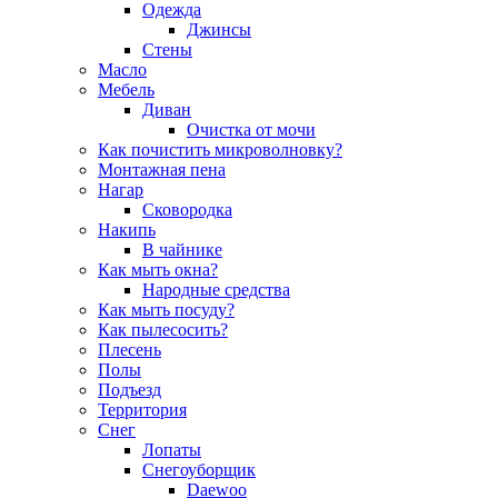
Одежда
Джинсы
Стены
Масло
Мебель
Диван
Очистка от мочи
Как почистить микроволновку?
Монтажная пена
Нагар
Сковородка
Накипь
В чайнике
Как мыть окна?
Народные средства
Как мыть посуду?
Как пылесосить?
Плесень
Полы
Подъезд
Территория
Снег
Лопаты
Снегоуборщик
Daewoo