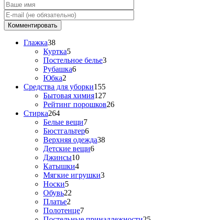
Глажка
38
Куртка
5
Постельное белье
3
Рубашка
6
Юбка
2
Средства для уборки
155
Бытовая химия
127
Рейтинг порошков
26
Стирка
264
Белые вещи
7
Бюстгальтер
6
Верхняя одежда
38
Детские вещи
6
Джинсы
10
Катышки
4
Мягкие игрушки
3
Носки
5
Обувь
22
Платье
2
Полотенце
7
Постельные принадлежности
25