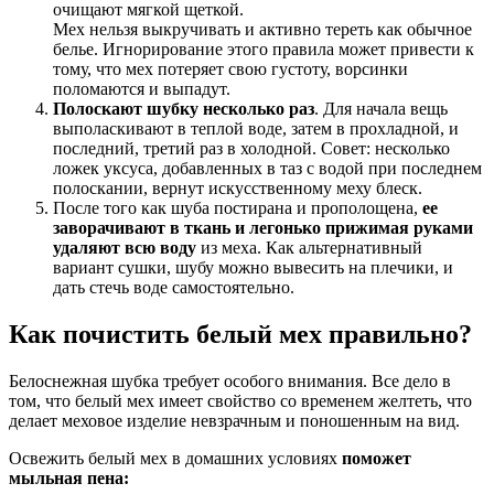
очищают мягкой щеткой.
Мех нельзя выкручивать и активно тереть как обычное
белье. Игнорирование этого правила может привести к
тому, что мех потеряет свою густоту, ворсинки
поломаются и выпадут.
Полоскают шубку несколько раз
. Для начала вещь
выполаскивают в теплой воде, затем в прохладной, и
последний, третий раз в холодной. Совет: несколько
ложек уксуса, добавленных в таз с водой при последнем
полоскании, вернут искусственному меху блеск.
После того как шуба постирана и прополощена,
ее
заворачивают в ткань и легонько прижимая руками
удаляют всю воду
из меха. Как альтернативный
вариант сушки, шубу можно вывесить на плечики, и
дать стечь воде самостоятельно.
Как почистить белый мех правильно?
Белоснежная шубка требует особого внимания. Все дело в
том, что белый мех имеет свойство со временем желтеть, что
делает меховое изделие невзрачным и поношенным на вид.
Освежить белый мех в домашних условиях
поможет
мыльная пена: