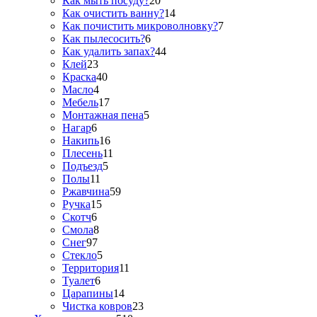
Как мыть посуду?
20
Как очистить ванну?
14
Как почистить микроволновку?
7
Как пылесосить?
6
Как удалить запах?
44
Клей
23
Краска
40
Масло
4
Мебель
17
Монтажная пена
5
Нагар
6
Накипь
16
Плесень
11
Подъезд
5
Полы
11
Ржавчина
59
Ручка
15
Скотч
6
Смола
8
Снег
97
Стекло
5
Территория
11
Туалет
6
Царапины
14
Чистка ковров
23