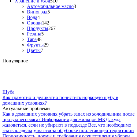
Хранение и уход
510
Автомобильное масло
3
Виноград
5
Вода
4
Овощи
142
Продукты
267
Резина
5
Тара
48
Фрукты
29
Цветы
7
Популярное
Шуба
Как грамотно и деликатно почистить норковую шубу в
домашних условиях?
Актуальные проблемы
Как в домашних условиях убрать запах из холодильника после
протухшего мяса?
Информация для жильцов МКД: куда
жаловаться, если не убирают в подъезде
Все, что необходимо
знать владельцу магазина об уборке прилегающей территории
Периодичность, нормы и требования осуществления уборки