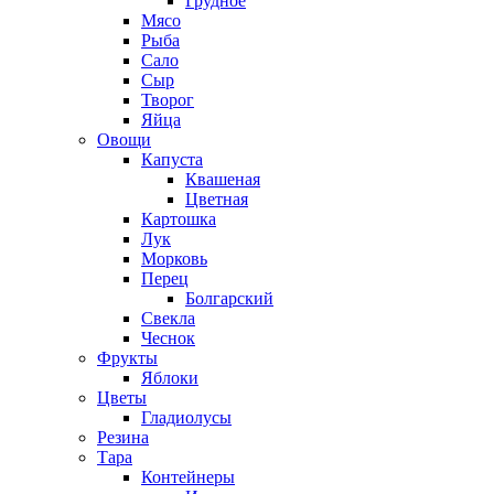
Грудное
Мясо
Рыба
Сало
Сыр
Творог
Яйца
Овощи
Капуста
Квашеная
Цветная
Картошка
Лук
Морковь
Перец
Болгарский
Свекла
Чеснок
Фрукты
Яблоки
Цветы
Гладиолусы
Резина
Тара
Контейнеры