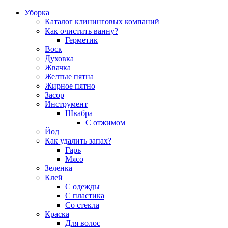
Уборка
Каталог клининговых компаний
Как очистить ванну?
Герметик
Воск
Духовка
Жвачка
Желтые пятна
Жирное пятно
Засор
Инструмент
Швабра
С отжимом
Йод
Как удалить запах?
Гарь
Мясо
Зеленка
Клей
С одежды
С пластика
Со стекла
Краска
Для волос