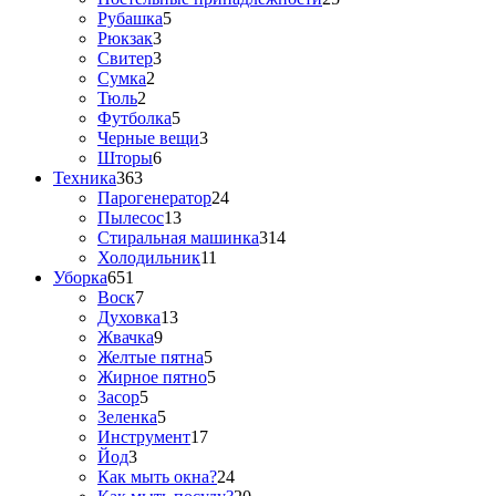
Рубашка
5
Рюкзак
3
Свитер
3
Сумка
2
Тюль
2
Футболка
5
Черные вещи
3
Шторы
6
Техника
363
Парогенератор
24
Пылесос
13
Стиральная машинка
314
Холодильник
11
Уборка
651
Воск
7
Духовка
13
Жвачка
9
Желтые пятна
5
Жирное пятно
5
Засор
5
Зеленка
5
Инструмент
17
Йод
3
Как мыть окна?
24