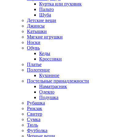
Куртка или пуховик
Пальто
Шуба
Детские вещи
Джинсы
Катышки
Мягкие игрушки
Носки
Обувь
Кеды
Кроссовки
Платье
Полотенце
Кухонное
Постельные принадлежности
Наматрасник
Одеяло
Подушка
Рубашка
Рюкзак
Свитер
Сумка
Тюль
Футболка
Черные вещи