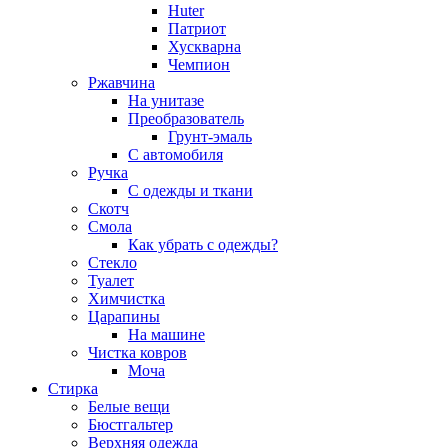
Huter
Патриот
Хускварна
Чемпион
Ржавчина
На унитазе
Преобразователь
Грунт-эмаль
С автомобиля
Ручка
С одежды и ткани
Скотч
Смола
Как убрать с одежды?
Стекло
Туалет
Химчистка
Царапины
На машине
Чистка ковров
Моча
Стирка
Белые вещи
Бюстгальтер
Верхняя одежда