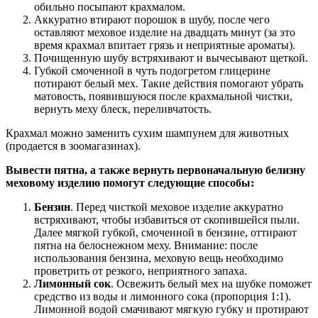
обильно посыпают крахмалом.
Аккуратно втирают порошок в шубу, после чего
оставляют меховое изделие на двадцать минут (за это
время крахмал впитает грязь и неприятные ароматы).
Почищенную шубу встряхивают и вычесывают щеткой.
Губкой смоченной в чуть подогретом глицерине
потирают белый мех. Такие действия помогают убрать
матовость, появившуюся после крахмальной чистки,
вернуть меху блеск, переливчатость.
Крахмал можно заменить сухим шампунем для животных
(продается в зоомагазинах).
Вывести пятна, а также вернуть первоначальную белизну
меховому изделию помогут следующие способы:
Бензин
. Перед чисткой меховое изделие аккуратно
встряхивают, чтобы избавиться от скопившейся пыли.
Далее мягкой губкой, смоченной в бензине, оттирают
пятна на белоснежном меху. Внимание: после
использования бензина, меховую вещь необходимо
проветрить от резкого, неприятного запаха.
Лимонный сок
. Освежить белый мех на шубке поможет
средство из воды и лимонного сока (пропорция 1:1).
Лимонной водой смачивают мягкую губку и протирают