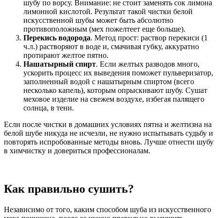
шубу по ворсу. Внимание: не стоит заменять сок лимона
лимонной кислотой. Результат такой чистки белой
искусственной шубы может быть абсолютно
противоположным (мех пожелтеет еще больше).
Перекись водорода
. Метод прост: раствор перекиси (1
ч.л.) растворяют в воде и, смачивая губку, аккуратно
протирают желтое пятно.
Нашатырный спирт
. Если желтых разводов много,
ускорить процесс их выведения поможет пульверизатор,
заполненный водой с нашатырным спиртом (всего
несколько капель), которым опрыскивают шубу. Сушат
меховое изделие на свежем воздухе, избегая палящего
солнца, в тени.
Если после чистки в домашних условиях пятна и желтизна на
белой шубе никуда не исчезли, не нужно испытывать судьбу и
повторять испробованные методы вновь. Лучше отнести шубу
в химчистку и довериться профессионалам.
Как правильно сушить?
Независимо от того, каким способом шуба из искусственного