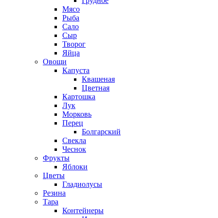
Грудное
Мясо
Рыба
Сало
Сыр
Творог
Яйца
Овощи
Капуста
Квашеная
Цветная
Картошка
Лук
Морковь
Перец
Болгарский
Свекла
Чеснок
Фрукты
Яблоки
Цветы
Гладиолусы
Резина
Тара
Контейнеры