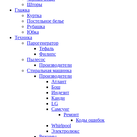
Шторы
Глажка
Куртка
Постельное белье
Рубашка
Юбка
Техника
Парогенератор
Тефаль
Филипс
Пылесос
Производители
Стиральная машинка
Производители
Атлант
Бош
Индезит
Канди
LG
Самсунг
Ремонт
Коды ошибок
Whirlpool
Электролюкс
Режимы