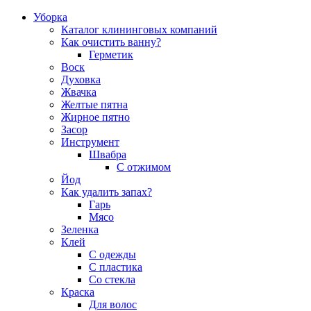
Уборка
Каталог клининговых компаний
Как очистить ванну?
Герметик
Воск
Духовка
Жвачка
Желтые пятна
Жирное пятно
Засор
Инструмент
Швабра
С отжимом
Йод
Как удалить запах?
Гарь
Мясо
Зеленка
Клей
С одежды
С пластика
Со стекла
Краска
Для волос