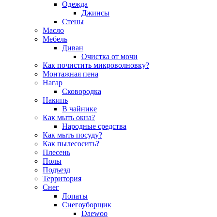
Одежда
Джинсы
Стены
Масло
Мебель
Диван
Очистка от мочи
Как почистить микроволновку?
Монтажная пена
Нагар
Сковородка
Накипь
В чайнике
Как мыть окна?
Народные средства
Как мыть посуду?
Как пылесосить?
Плесень
Полы
Подъезд
Территория
Снег
Лопаты
Снегоуборщик
Daewoo