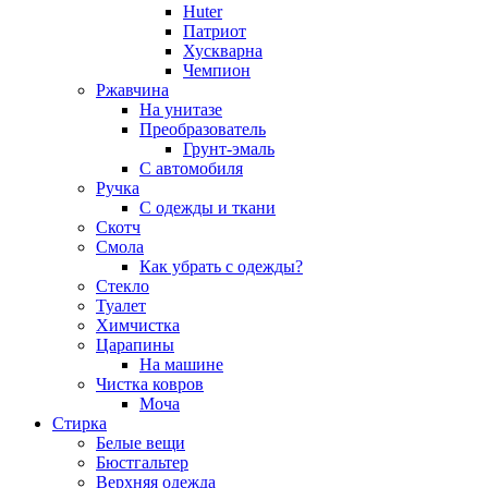
Huter
Патриот
Хускварна
Чемпион
Ржавчина
На унитазе
Преобразователь
Грунт-эмаль
С автомобиля
Ручка
С одежды и ткани
Скотч
Смола
Как убрать с одежды?
Стекло
Туалет
Химчистка
Царапины
На машине
Чистка ковров
Моча
Стирка
Белые вещи
Бюстгальтер
Верхняя одежда