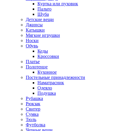
Куртка или пуховик
Пальто
Шуба
Детские вещи
Джинсы
Катышки
Мягкие игрушки
Носки
Обувь
Кеды
Кроссовки
Платье
Полотенце
Кухонное
Постельные принадлежности
Наматрасник
Одеяло
Подушка
Рубашка
Рюкзак
Свитер
Сумка
Тюль
Футболка
Черные вещи