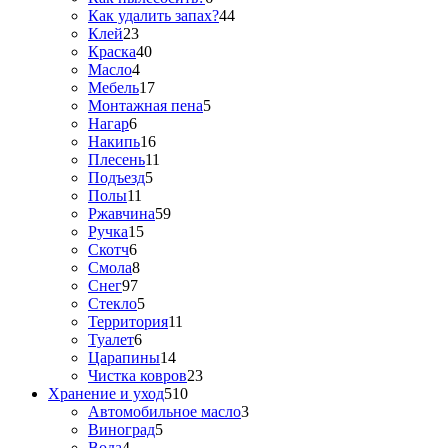
Как удалить запах?
44
Клей
23
Краска
40
Масло
4
Мебель
17
Монтажная пена
5
Нагар
6
Накипь
16
Плесень
11
Подъезд
5
Полы
11
Ржавчина
59
Ручка
15
Скотч
6
Смола
8
Снег
97
Стекло
5
Территория
11
Туалет
6
Царапины
14
Чистка ковров
23
Хранение и уход
510
Автомобильное масло
3
Виноград
5
Вода
4