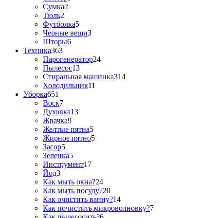
Сумка
2
Тюль
2
Футболка
5
Черные вещи
3
Шторы
6
Техника
363
Парогенератор
24
Пылесос
13
Стиральная машинка
314
Холодильник
11
Уборка
651
Воск
7
Духовка
13
Жвачка
9
Желтые пятна
5
Жирное пятно
5
Засор
5
Зеленка
5
Инструмент
17
Йод
3
Как мыть окна?
24
Как мыть посуду?
20
Как очистить ванну?
14
Как почистить микроволновку?
7
Как пылесосить?
6