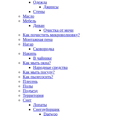
Одежда
Джинсы
Стены
Масло
Мебель
Диван
Очистка от мочи
Как почистить микроволновку?
Монтажная пена
Нагар
Сковородка
Накипь
В чайнике
Как мыть окна?
Народные средства
Как мыть посуду?
Как пылесосить?
Плесень
Полы
Подъезд
Территория
Снег
Лопаты
Снегоуборщик
Daewoo