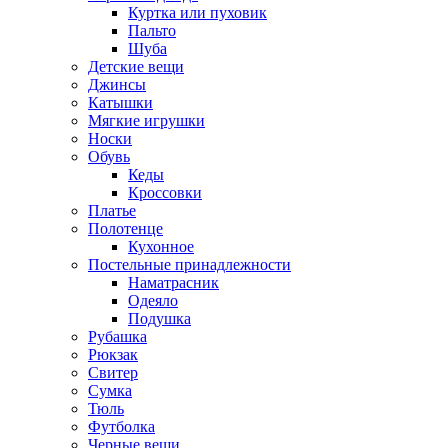
Куртка или пуховик
Пальто
Шуба
Детские вещи
Джинсы
Катышки
Мягкие игрушки
Носки
Обувь
Кеды
Кроссовки
Платье
Полотенце
Кухонное
Постельные принадлежности
Наматрасник
Одеяло
Подушка
Рубашка
Рюкзак
Свитер
Сумка
Тюль
Футболка
Черные вещи