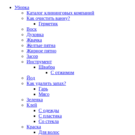
Уборка
Каталог клининговых компаний
Как очистить ванну?
Герметик
Воск
Духовка
Жвачка
Желтые пятна
Жирное пятно
Засор
Инструмент
Швабра
С отжимом
Йод
Как удалить запах?
Гарь
Мясо
Зеленка
Клей
С одежды
С пластика
Со стекла
Краска
Для волос