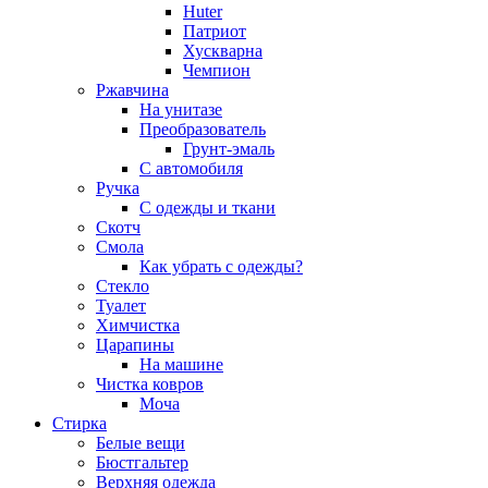
Huter
Патриот
Хускварна
Чемпион
Ржавчина
На унитазе
Преобразователь
Грунт-эмаль
С автомобиля
Ручка
С одежды и ткани
Скотч
Смола
Как убрать с одежды?
Стекло
Туалет
Химчистка
Царапины
На машине
Чистка ковров
Моча
Стирка
Белые вещи
Бюстгальтер
Верхняя одежда