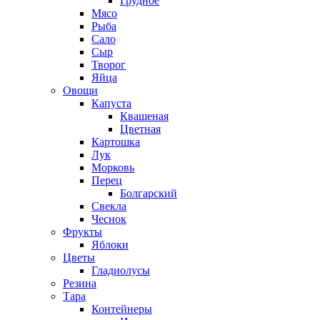
Грудное
Мясо
Рыба
Сало
Сыр
Творог
Яйца
Овощи
Капуста
Квашеная
Цветная
Картошка
Лук
Морковь
Перец
Болгарский
Свекла
Чеснок
Фрукты
Яблоки
Цветы
Гладиолусы
Резина
Тара
Контейнеры