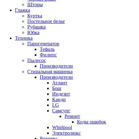
Шторы
Глажка
Куртка
Постельное белье
Рубашка
Юбка
Техника
Парогенератор
Тефаль
Филипс
Пылесос
Производители
Стиральная машинка
Производители
Атлант
Бош
Индезит
Канди
LG
Самсунг
Ремонт
Коды ошибок
Whirlpool
Электролюкс
Режимы