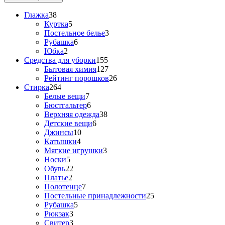
Глажка
38
Куртка
5
Постельное белье
3
Рубашка
6
Юбка
2
Средства для уборки
155
Бытовая химия
127
Рейтинг порошков
26
Стирка
264
Белые вещи
7
Бюстгальтер
6
Верхняя одежда
38
Детские вещи
6
Джинсы
10
Катышки
4
Мягкие игрушки
3
Носки
5
Обувь
22
Платье
2
Полотенце
7
Постельные принадлежности
25
Рубашка
5
Рюкзак
3
Свитер
3