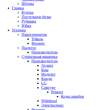
Шторы
Глажка
Куртка
Постельное белье
Рубашка
Юбка
Техника
Парогенератор
Тефаль
Филипс
Пылесос
Производители
Стиральная машинка
Производители
Атлант
Бош
Индезит
Канди
LG
Самсунг
Ремонт
Коды ошибок
Whirlpool
Электролюкс
Режимы