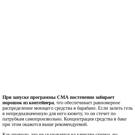
При запуске программы СМА постепенно забирает
порошок из контейнера
, что обеспечивает равномерное
распределение моющего средства в барабане. Если залить гель
в непредназначенную для него кювету, то он стечет по
патрубкам самопроизвольно. Концентрация средства в баке
при этом окажется выше рекомендуемой.
Как правило, это не сказывается на качестве стирки, но