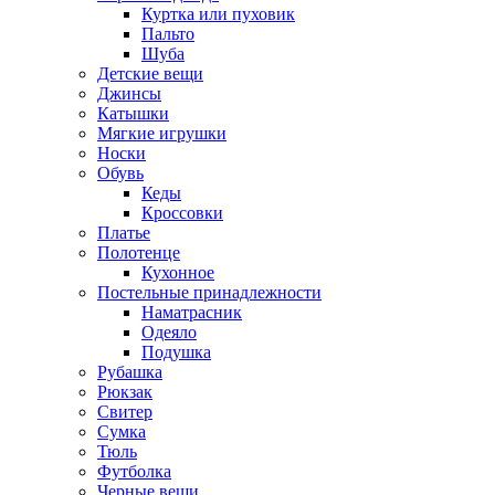
Куртка или пуховик
Пальто
Шуба
Детские вещи
Джинсы
Катышки
Мягкие игрушки
Носки
Обувь
Кеды
Кроссовки
Платье
Полотенце
Кухонное
Постельные принадлежности
Наматрасник
Одеяло
Подушка
Рубашка
Рюкзак
Свитер
Сумка
Тюль
Футболка
Черные вещи