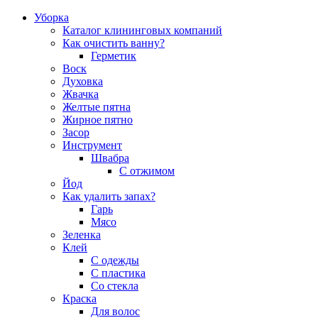
Уборка
Каталог клининговых компаний
Как очистить ванну?
Герметик
Воск
Духовка
Жвачка
Желтые пятна
Жирное пятно
Засор
Инструмент
Швабра
С отжимом
Йод
Как удалить запах?
Гарь
Мясо
Зеленка
Клей
С одежды
С пластика
Со стекла
Краска
Для волос