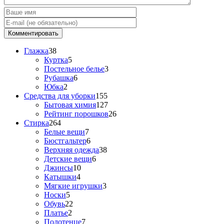
Глажка
38
Куртка
5
Постельное белье
3
Рубашка
6
Юбка
2
Средства для уборки
155
Бытовая химия
127
Рейтинг порошков
26
Стирка
264
Белые вещи
7
Бюстгальтер
6
Верхняя одежда
38
Детские вещи
6
Джинсы
10
Катышки
4
Мягкие игрушки
3
Носки
5
Обувь
22
Платье
2
Полотенце
7