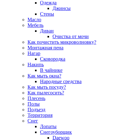
Одежда
Джинсы
Стены
Масло
Мебель
Диван
Очистка от мочи
Как почистить микроволновку?
Монтажная пена
Нагар
Сковородка
Накипь
В чайнике
Как мыть окна?
Народные средства
Как мыть посуду?
Как пылесосить?
Плесень
Полы
Подъезд
Территория
Снег
Лопаты
Снегоуборщик
Daewoo