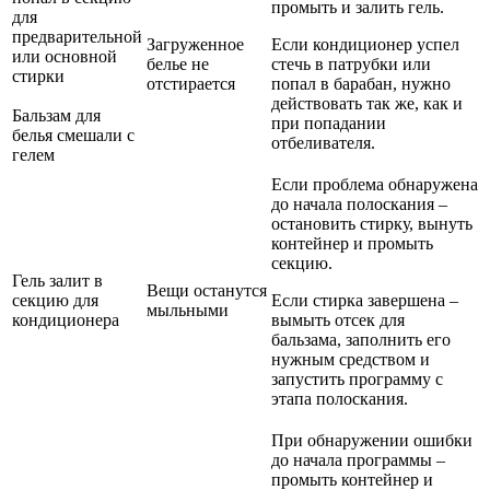
промыть и залить гель.
для
предварительной
Загруженное
Если кондиционер успел
или основной
белье не
стечь в патрубки или
стирки
отстирается
попал в барабан, нужно
действовать так же, как и
Бальзам для
при попадании
белья смешали с
отбеливателя.
гелем
Если проблема обнаружена
до начала полоскания –
остановить стирку, вынуть
контейнер и промыть
секцию.
Гель залит в
Вещи останутся
секцию для
Если стирка завершена –
мыльными
кондиционера
вымыть отсек для
бальзама, заполнить его
нужным средством и
запустить программу с
этапа полоскания.
При обнаружении ошибки
до начала программы –
промыть контейнер и