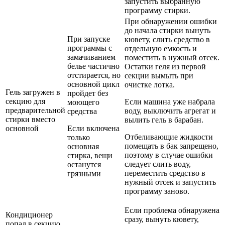
запустить выбранную
программу стирки.
При обнаружении ошибки
до начала стирки вынуть
При запуске
кювету, слить средство в
программы с
отдельную емкость и
замачиванием
поместить в нужный отсек.
белье частично
Остатки геля из первой
отстирается, но
секции вымыть при
основной цикл
очистке лотка.
Гель загружен в
пройдет без
секцию для
Если машина уже набрала
моющего
предварительной
воду, выключить агрегат и
средства
стирки вместо
вылить гель в барабан.
основной
Если включена
Отбеливающие жидкости
только
помещать в бак запрещено,
основная
поэтому в случае ошибки
стирка, вещи
следует слить воду,
останутся
переместить средство в
грязными
нужный отсек и запустить
программу заново.
Если проблема обнаружена
Кондиционер
сразу, вынуть кювету,
попал в секцию