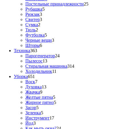
Постельные принадлежности
25
Рубашка
5
Рюкзак
3
Свитер
3
Сумка
2
Тюль
2
Футболка
5
Черные вещи
3
Шторы
6
Техника
363
Парогенератор
24
Пылесос
13
Стиральная машинка
314
Холодильник
11
Уборка
651
Воск
7
Духовка
13
Жвачка
9
Желтые пятна
5
Жирное пятно
5
Засор
5
Зеленка
5
Инструмент
17
Йод
3
Как мыть окна?
24