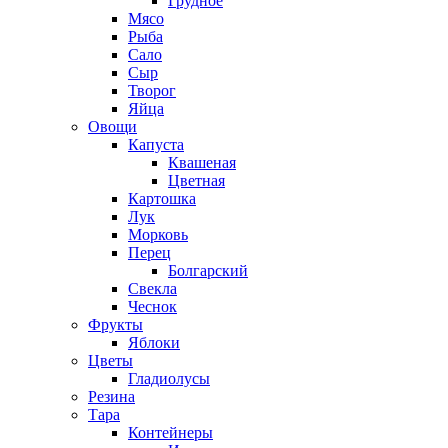
Грудное
Мясо
Рыба
Сало
Сыр
Творог
Яйца
Овощи
Капуста
Квашеная
Цветная
Картошка
Лук
Морковь
Перец
Болгарский
Свекла
Чеснок
Фрукты
Яблоки
Цветы
Гладиолусы
Резина
Тара
Контейнеры