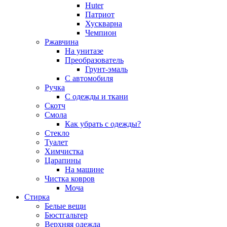
Huter
Патриот
Хускварна
Чемпион
Ржавчина
На унитазе
Преобразователь
Грунт-эмаль
С автомобиля
Ручка
С одежды и ткани
Скотч
Смола
Как убрать с одежды?
Стекло
Туалет
Химчистка
Царапины
На машине
Чистка ковров
Моча
Стирка
Белые вещи
Бюстгальтер
Верхняя одежда