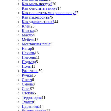
Как мыть посуду?
20
Как очистить ванну?
14
Как почистить микроволновку?
7
Как пылесосить?
6
Как удалить запах?
44
Клей
23
Краска
40
Масло
4
Мебель
17
Монтажная пена
5
Нагар
6
Накипь
16
Плесень
11
Подъезд
5
Полы
11
Ржавчина
59
Ручка
15
Скотч
6
Смола
8
Снег
97
Стекло
5
Территория
11
Туалет
6
Царапины
14
Чистка ковров
23