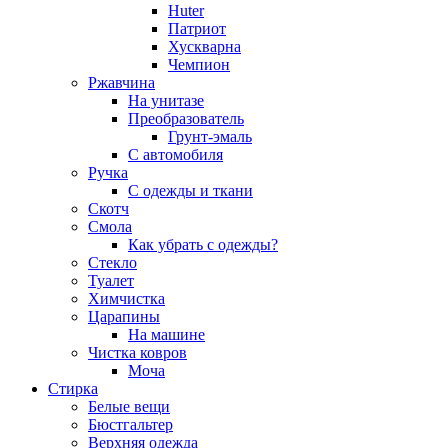
Huter
Патриот
Хускварна
Чемпион
Ржавчина
На унитазе
Преобразователь
Грунт-эмаль
С автомобиля
Ручка
С одежды и ткани
Скотч
Смола
Как убрать с одежды?
Стекло
Туалет
Химчистка
Царапины
На машине
Чистка ковров
Моча
Стирка
Белые вещи
Бюстгальтер
Верхняя одежда