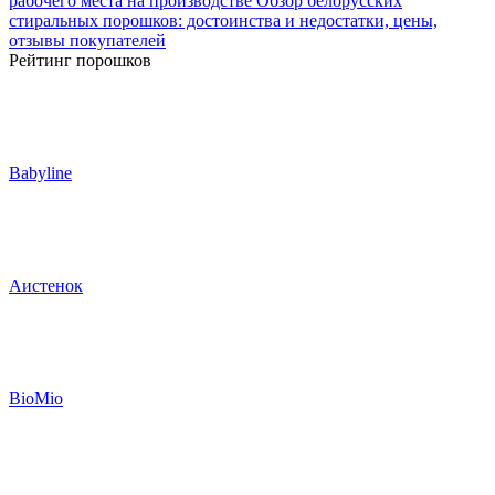
рабочего места на производстве
Обзор белорусских
стиральных порошков: достоинства и недостатки, цены,
отзывы покупателей
Рейтинг порошков
Babyline
Аистенок
BioMio