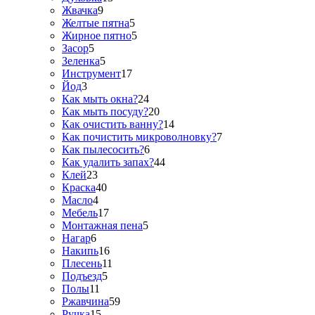
Жвачка
9
Желтые пятна
5
Жирное пятно
5
Засор
5
Зеленка
5
Инструмент
17
Йод
3
Как мыть окна?
24
Как мыть посуду?
20
Как очистить ванну?
14
Как почистить микроволновку?
7
Как пылесосить?
6
Как удалить запах?
44
Клей
23
Краска
40
Масло
4
Мебель
17
Монтажная пена
5
Нагар
6
Накипь
16
Плесень
11
Подъезд
5
Полы
11
Ржавчина
59
Ручка
15