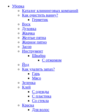
Уборка
Каталог клининговых компаний
Как очистить ванну?
Герметик
Воск
Духовка
Жвачка
Желтые пятна
Жирное пятно
Засор
Инструмент
Швабра
С отжимом
Йод
Как удалить запах?
Гарь
Мясо
Зеленка
Клей
С одежды
С пластика
Со стекла
Краска
Для волос