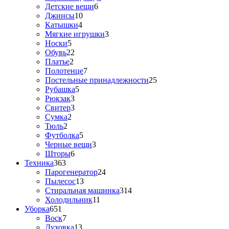
Детские вещи
6
Джинсы
10
Катышки
4
Мягкие игрушки
3
Носки
5
Обувь
22
Платье
2
Полотенце
7
Постельные принадлежности
25
Рубашка
5
Рюкзак
3
Свитер
3
Сумка
2
Тюль
2
Футболка
5
Черные вещи
3
Шторы
6
Техника
363
Парогенератор
24
Пылесос
13
Стиральная машинка
314
Холодильник
11
Уборка
651
Воск
7
Духовка
13