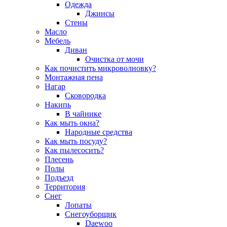
Одежда
Джинсы
Стены
Масло
Мебель
Диван
Очистка от мочи
Как почистить микроволновку?
Монтажная пена
Нагар
Сковородка
Накипь
В чайнике
Как мыть окна?
Народные средства
Как мыть посуду?
Как пылесосить?
Плесень
Полы
Подъезд
Территория
Снег
Лопаты
Снегоуборщик
Daewoo