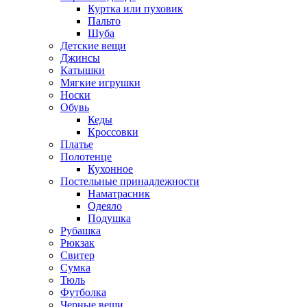
Куртка или пуховик
Пальто
Шуба
Детские вещи
Джинсы
Катышки
Мягкие игрушки
Носки
Обувь
Кеды
Кроссовки
Платье
Полотенце
Кухонное
Постельные принадлежности
Наматрасник
Одеяло
Подушка
Рубашка
Рюкзак
Свитер
Сумка
Тюль
Футболка
Черные вещи