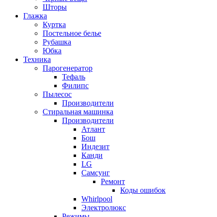
Шторы
Глажка
Куртка
Постельное белье
Рубашка
Юбка
Техника
Парогенератор
Тефаль
Филипс
Пылесос
Производители
Стиральная машинка
Производители
Атлант
Бош
Индезит
Канди
LG
Самсунг
Ремонт
Коды ошибок
Whirlpool
Электролюкс
Режимы