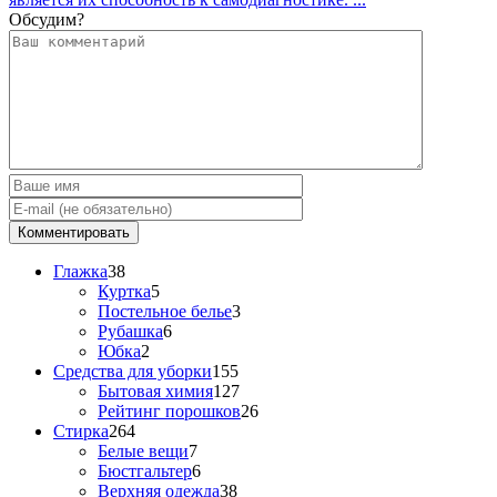
Обсудим?
Глажка
38
Куртка
5
Постельное белье
3
Рубашка
6
Юбка
2
Средства для уборки
155
Бытовая химия
127
Рейтинг порошков
26
Стирка
264
Белые вещи
7
Бюстгальтер
6
Верхняя одежда
38