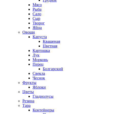
Грудное
Мясо
Рыба
Сало
Сыр
Творог
Яйца
Овощи
Капуста
Квашеная
Цветная
Картошка
Лук
Морковь
Перец
Болгарский
Свекла
Чеснок
Фрукты
Яблоки
Цветы
Гладиолусы
Резина
Тара
Контейнеры