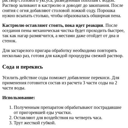
раствор столового уксуса, разведенный пополам с водой.
Раствор заливают в кастрюлю и доводят до закипания. После
снятия с огня добавляют столовой ложкой соду. Порошка
нужно всыпать столько, чтобы образовалась обширная пена.
Кастрюлю оставляют стоять, пока идет реакция
. После
оседания пены механическая чистка будет проходить быстрее,
так как нагар размягчится, а местами даже отойдет от дна и
стенок.
Для застарелого пригара обработку необходимо повторять
несколько раз, готовя для каждой процедуры свежий раствор.
Сода и перекись
Усилить действие соды поможет добавление перекиси. Для
применения готовится состав из расчета 3 части соды на 2
части воды.
Использование:
Полученным препаратом обрабатывают пострадавшие
от пригоревшей еды участки.
Оставляют для воздействия на четверть часа.
Трут жесткой губкой.