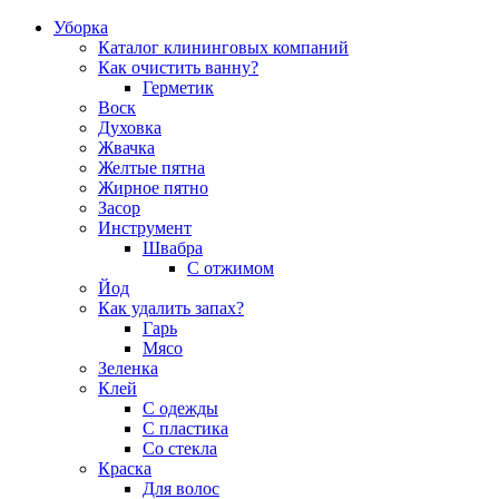
Уборка
Каталог клининговых компаний
Как очистить ванну?
Герметик
Воск
Духовка
Жвачка
Желтые пятна
Жирное пятно
Засор
Инструмент
Швабра
С отжимом
Йод
Как удалить запах?
Гарь
Мясо
Зеленка
Клей
С одежды
С пластика
Со стекла
Краска
Для волос