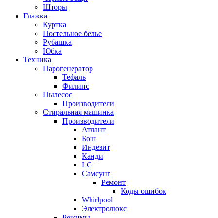
Шторы
Глажка
Куртка
Постельное белье
Рубашка
Юбка
Техника
Парогенератор
Тефаль
Филипс
Пылесос
Производители
Стиральная машинка
Производители
Атлант
Бош
Индезит
Канди
LG
Самсунг
Ремонт
Коды ошибок
Whirlpool
Электролюкс
Режимы