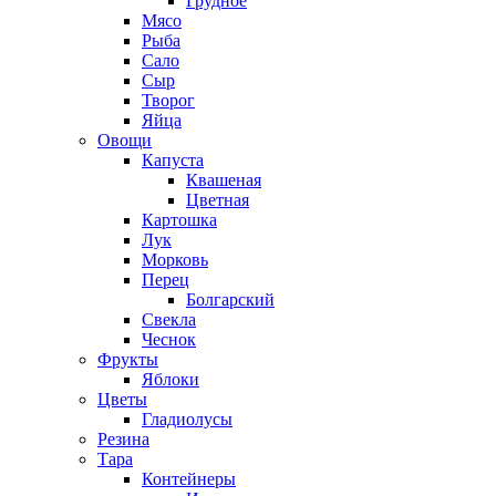
Грудное
Мясо
Рыба
Сало
Сыр
Творог
Яйца
Овощи
Капуста
Квашеная
Цветная
Картошка
Лук
Морковь
Перец
Болгарский
Свекла
Чеснок
Фрукты
Яблоки
Цветы
Гладиолусы
Резина
Тара
Контейнеры