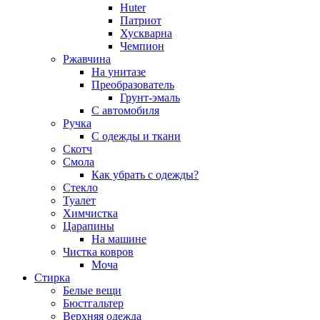
Huter
Патриот
Хускварна
Чемпион
Ржавчина
На унитазе
Преобразователь
Грунт-эмаль
С автомобиля
Ручка
С одежды и ткани
Скотч
Смола
Как убрать с одежды?
Стекло
Туалет
Химчистка
Царапины
На машине
Чистка ковров
Моча
Стирка
Белые вещи
Бюстгальтер
Верхняя одежда