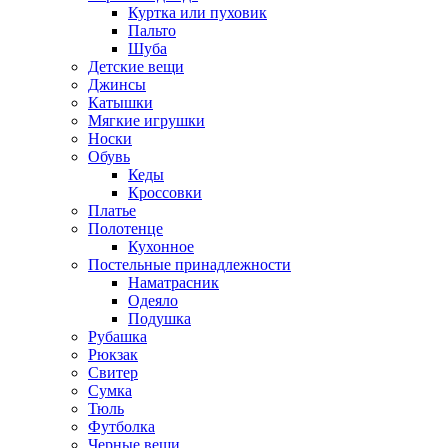
Куртка или пуховик
Пальто
Шуба
Детские вещи
Джинсы
Катышки
Мягкие игрушки
Носки
Обувь
Кеды
Кроссовки
Платье
Полотенце
Кухонное
Постельные принадлежности
Наматрасник
Одеяло
Подушка
Рубашка
Рюкзак
Свитер
Сумка
Тюль
Футболка
Черные вещи