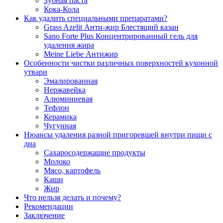
Зубная паста
Кока-Кола
Как удалить специальными препаратами?
Grass Azelit Анти-жир Блестящий казан
Sano Forte Plus Концентрированный гель для
удаления жира
Meine Liebe Антижир
Особенности чистки различных поверхностей кухонной
утвари
Эмалированная
Нержавейка
Алюминиевая
Тефлон
Керамика
Чугунная
Нюансы удаления разной пригоревшей внутри пищи с
дна
Сахаросодержащие продукты
Молоко
Мясо, картофель
Каши
Жир
Что нельзя делать и почему?
Рекомендации
Заключение