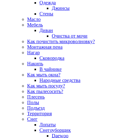
Одежда
Джинсы
Стены
Масло
Мебель
Диван
Очистка от мочи
Как почистить микроволновку?
Монтажная пена
Нагар
Сковородка
Накипь
В чайнике
Как мыть окна?
Народные средства
Как мыть посуду?
Как пылесосить?
Плесень
Полы
Подъезд
Территория
Снег
Лопаты
Снегоуборщик
Daewoo