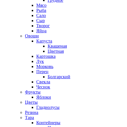
Грудное
Мясо
Рыба
Сало
Сыр
Творог
Яйца
Овощи
Капуста
Квашеная
Цветная
Картошка
Лук
Морковь
Перец
Болгарский
Свекла
Чеснок
Фрукты
Яблоки
Цветы
Гладиолусы
Резина
Тара
Контейнеры