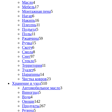
Масло
4
Мебель
17
Монтажная пена
5
Нагар
6
Накипь
16
Плесень
11
Подъезд
5
Полы
11
Ржавчина
59
Ручка
15
Скотч
6
Смола
8
Снег
97
Стекло
5
Территория
11
Туалет
6
Царапины
14
Чистка ковров
23
Хранение и уход
510
Автомобильное масло
3
Виноград
5
Вода
4
Овощи
142
Продукты
267
Резина
5