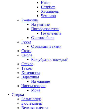
Huter
Патриот
Хускварна
Чемпион
Ржавчина
На унитазе
Преобразователь
Грунт-эмаль
С автомобиля
Ручка
С одежды и ткани
Скотч
Смола
Как убрать с одежды?
Стекло
Туалет
Химчистка
Царапины
На машине
Чистка ковров
Моча
Стирка
Белые вещи
Бюстгальтер
Верхняя одежда