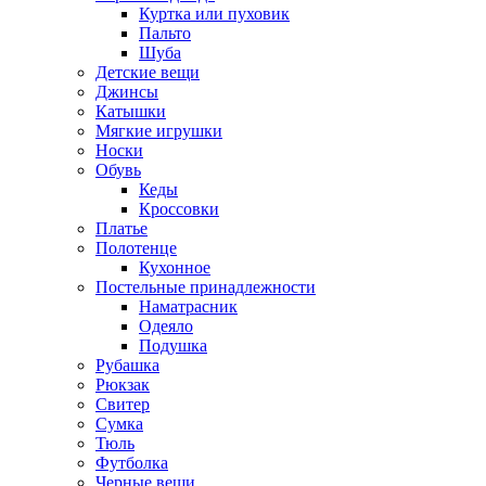
Куртка или пуховик
Пальто
Шуба
Детские вещи
Джинсы
Катышки
Мягкие игрушки
Носки
Обувь
Кеды
Кроссовки
Платье
Полотенце
Кухонное
Постельные принадлежности
Наматрасник
Одеяло
Подушка
Рубашка
Рюкзак
Свитер
Сумка
Тюль
Футболка
Черные вещи