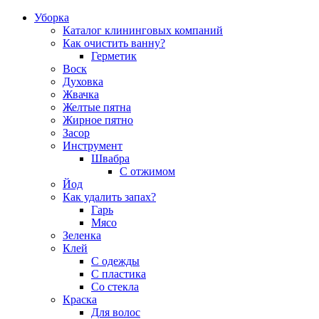
Уборка
Каталог клининговых компаний
Как очистить ванну?
Герметик
Воск
Духовка
Жвачка
Желтые пятна
Жирное пятно
Засор
Инструмент
Швабра
С отжимом
Йод
Как удалить запах?
Гарь
Мясо
Зеленка
Клей
С одежды
С пластика
Со стекла
Краска
Для волос