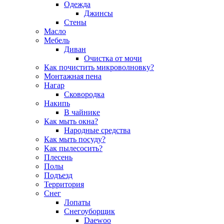
Одежда
Джинсы
Стены
Масло
Мебель
Диван
Очистка от мочи
Как почистить микроволновку?
Монтажная пена
Нагар
Сковородка
Накипь
В чайнике
Как мыть окна?
Народные средства
Как мыть посуду?
Как пылесосить?
Плесень
Полы
Подъезд
Территория
Снег
Лопаты
Снегоуборщик
Daewoo