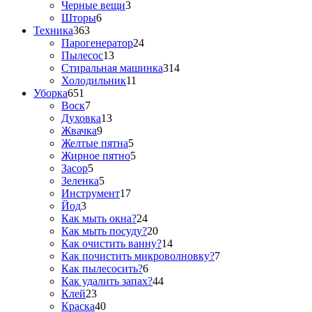
Черные вещи
3
Шторы
6
Техника
363
Парогенератор
24
Пылесос
13
Стиральная машинка
314
Холодильник
11
Уборка
651
Воск
7
Духовка
13
Жвачка
9
Желтые пятна
5
Жирное пятно
5
Засор
5
Зеленка
5
Инструмент
17
Йод
3
Как мыть окна?
24
Как мыть посуду?
20
Как очистить ванну?
14
Как почистить микроволновку?
7
Как пылесосить?
6
Как удалить запах?
44
Клей
23
Краска
40