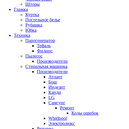
Шторы
Глажка
Куртка
Постельное белье
Рубашка
Юбка
Техника
Парогенератор
Тефаль
Филипс
Пылесос
Производители
Стиральная машинка
Производители
Атлант
Бош
Индезит
Канди
LG
Самсунг
Ремонт
Коды ошибок
Whirlpool
Электролюкс
Режимы