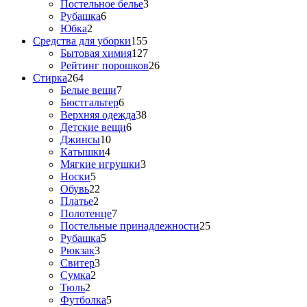
Постельное белье
3
Рубашка
6
Юбка
2
Средства для уборки
155
Бытовая химия
127
Рейтинг порошков
26
Стирка
264
Белые вещи
7
Бюстгальтер
6
Верхняя одежда
38
Детские вещи
6
Джинсы
10
Катышки
4
Мягкие игрушки
3
Носки
5
Обувь
22
Платье
2
Полотенце
7
Постельные принадлежности
25
Рубашка
5
Рюкзак
3
Свитер
3
Сумка
2
Тюль
2
Футболка
5