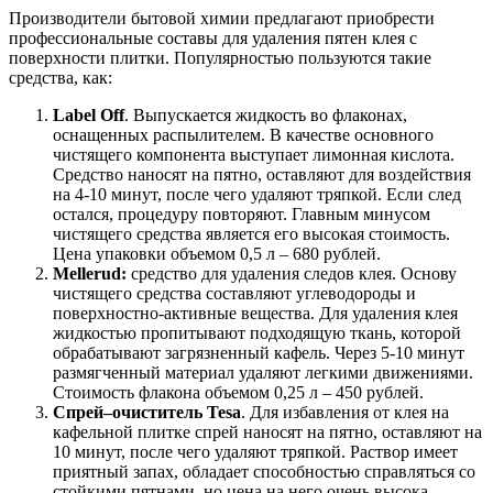
Производители бытовой химии предлагают приобрести
профессиональные составы для удаления пятен клея с
поверхности плитки. Популярностью пользуются такие
средства, как:
Label Off
. Выпускается жидкость во флаконах,
оснащенных распылителем. В качестве основного
чистящего компонента выступает лимонная кислота.
Средство наносят на пятно, оставляют для воздействия
на 4-10 минут, после чего удаляют тряпкой. Если след
остался, процедуру повторяют. Главным минусом
чистящего средства является его высокая стоимость.
Цена упаковки объемом 0,5 л – 680 рублей.
Mellerud:
средство для удаления следов клея. Основу
чистящего средства составляют углеводороды и
поверхностно-активные вещества. Для удаления клея
жидкостью пропитывают подходящую ткань, которой
обрабатывают загрязненный кафель. Через 5-10 минут
размягченный материал удаляют легкими движениями.
Стоимость флакона объемом 0,25 л – 450 рублей.
Спрей–очиститель Tesa
. Для избавления от клея на
кафельной плитке спрей наносят на пятно, оставляют на
10 минут, после чего удаляют тряпкой. Раствор имеет
приятный запах, обладает способностью справляться со
стойкими пятнами, но цена на него очень высока.