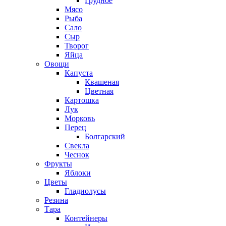
Грудное
Мясо
Рыба
Сало
Сыр
Творог
Яйца
Овощи
Капуста
Квашеная
Цветная
Картошка
Лук
Морковь
Перец
Болгарский
Свекла
Чеснок
Фрукты
Яблоки
Цветы
Гладиолусы
Резина
Тара
Контейнеры