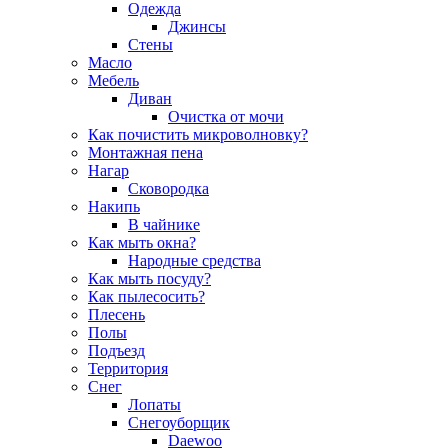
Одежда
Джинсы
Стены
Масло
Мебель
Диван
Очистка от мочи
Как почистить микроволновку?
Монтажная пена
Нагар
Сковородка
Накипь
В чайнике
Как мыть окна?
Народные средства
Как мыть посуду?
Как пылесосить?
Плесень
Полы
Подъезд
Территория
Снег
Лопаты
Снегоуборщик
Daewoo