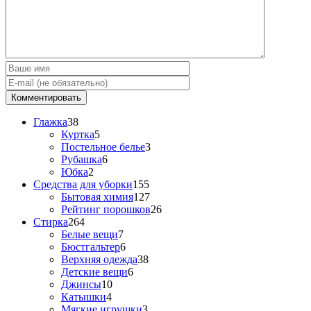
Глажка
38
Куртка
5
Постельное белье
3
Рубашка
6
Юбка
2
Средства для уборки
155
Бытовая химия
127
Рейтинг порошков
26
Стирка
264
Белые вещи
7
Бюстгальтер
6
Верхняя одежда
38
Детские вещи
6
Джинсы
10
Катышки
4
Мягкие игрушки
3