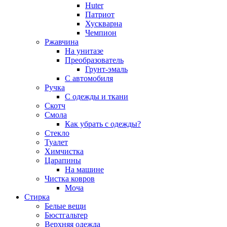
Huter
Патриот
Хускварна
Чемпион
Ржавчина
На унитазе
Преобразователь
Грунт-эмаль
С автомобиля
Ручка
С одежды и ткани
Скотч
Смола
Как убрать с одежды?
Стекло
Туалет
Химчистка
Царапины
На машине
Чистка ковров
Моча
Стирка
Белые вещи
Бюстгальтер
Верхняя одежда