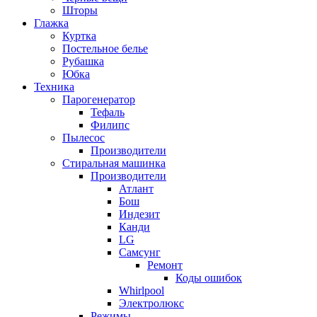
Шторы
Глажка
Куртка
Постельное белье
Рубашка
Юбка
Техника
Парогенератор
Тефаль
Филипс
Пылесос
Производители
Стиральная машинка
Производители
Атлант
Бош
Индезит
Канди
LG
Самсунг
Ремонт
Коды ошибок
Whirlpool
Электролюкс
Режимы