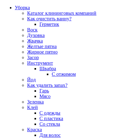
Уборка
Каталог клининговых компаний
Как очистить ванну?
Герметик
Воск
Духовка
Жвачка
Желтые пятна
Жирное пятно
Засор
Инструмент
Швабра
С отжимом
Йод
Как удалить запах?
Гарь
Мясо
Зеленка
Клей
С одежды
С пластика
Со стекла
Краска
Для волос