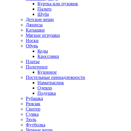
Куртка или пуховик
Пальто
Шуба
Детские вещи
Джинсы
Катышки
Мягкие игрушки
Носки
Обувь
Кеды
Кроссовки
Платье
Полотенце
Кухонное
Постельные принадлежности
Наматрасник
Одеяло
Подушка
Рубашка
Рюкзак
Свитер
Сумка
Тюль
Футболка
Черные вещи