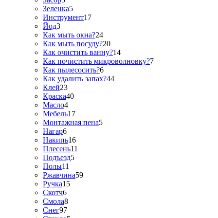
Зеленка
5
Инструмент
17
Йод
3
Как мыть окна?
24
Как мыть посуду?
20
Как очистить ванну?
14
Как почистить микроволновку?
7
Как пылесосить?
6
Как удалить запах?
44
Клей
23
Краска
40
Масло
4
Мебель
17
Монтажная пена
5
Нагар
6
Накипь
16
Плесень
11
Подъезд
5
Полы
11
Ржавчина
59
Ручка
15
Скотч
6
Смола
8
Снег
97