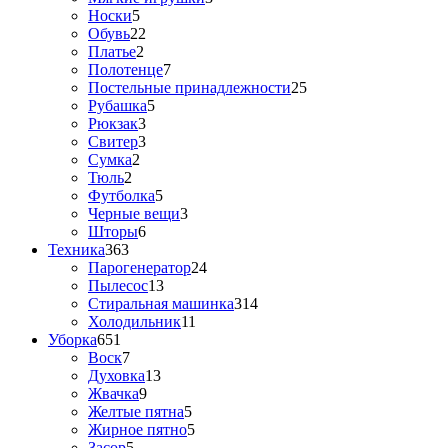
Носки
5
Обувь
22
Платье
2
Полотенце
7
Постельные принадлежности
25
Рубашка
5
Рюкзак
3
Свитер
3
Сумка
2
Тюль
2
Футболка
5
Черные вещи
3
Шторы
6
Техника
363
Парогенератор
24
Пылесос
13
Стиральная машинка
314
Холодильник
11
Уборка
651
Воск
7
Духовка
13
Жвачка
9
Желтые пятна
5
Жирное пятно
5
Засор
5