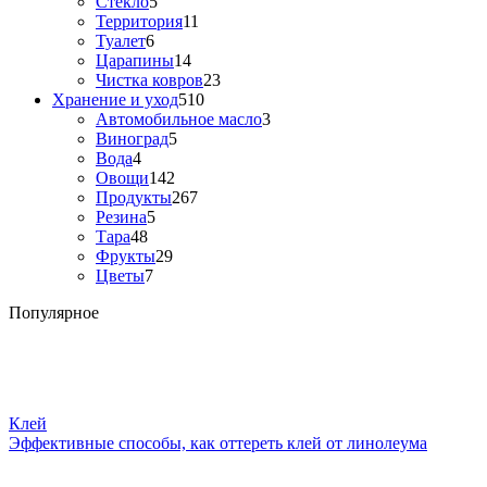
Стекло
5
Территория
11
Туалет
6
Царапины
14
Чистка ковров
23
Хранение и уход
510
Автомобильное масло
3
Виноград
5
Вода
4
Овощи
142
Продукты
267
Резина
5
Тара
48
Фрукты
29
Цветы
7
Популярное
Клей
Эффективные способы, как оттереть клей от линолеума