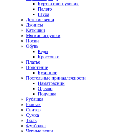
Куртка или пуховик
Пальто
Шуба
Детские вещи
Джинсы
Катышки
Мягкие игрушки
Носки
Обувь
Кеды
Кроссовки
Платье
Полотенце
Кухонное
Постельные принадлежности
Наматрасник
Одеяло
Подушка
Рубашка
Рюкзак
Свитер
Сумка
Тюль
Футболка
Черные вещи