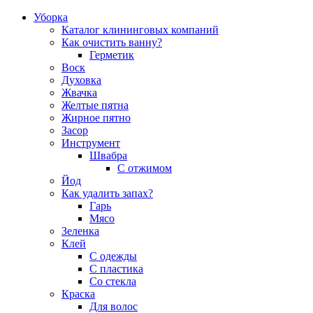
Уборка
Каталог клининговых компаний
Как очистить ванну?
Герметик
Воск
Духовка
Жвачка
Желтые пятна
Жирное пятно
Засор
Инструмент
Швабра
С отжимом
Йод
Как удалить запах?
Гарь
Мясо
Зеленка
Клей
С одежды
С пластика
Со стекла
Краска
Для волос