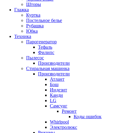
Шторы
Глажка
Куртка
Постельное белье
Рубашка
Юбка
Техника
Парогенератор
Тефаль
Филипс
Пылесос
Производители
Стиральная машинка
Производители
Атлант
Бош
Индезит
Канди
LG
Самсунг
Ремонт
Коды ошибок
Whirlpool
Электролюкс
Режимы