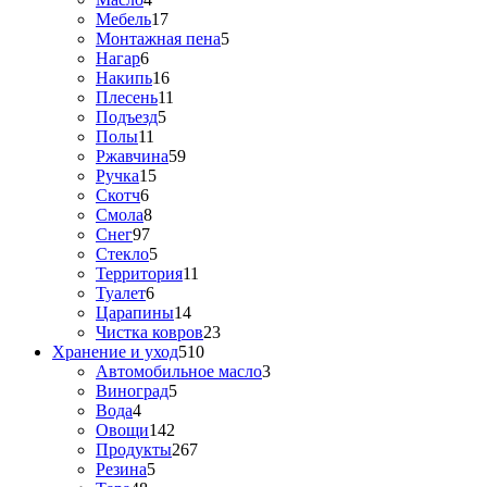
Мебель
17
Монтажная пена
5
Нагар
6
Накипь
16
Плесень
11
Подъезд
5
Полы
11
Ржавчина
59
Ручка
15
Скотч
6
Смола
8
Снег
97
Стекло
5
Территория
11
Туалет
6
Царапины
14
Чистка ковров
23
Хранение и уход
510
Автомобильное масло
3
Виноград
5
Вода
4
Овощи
142
Продукты
267
Резина
5