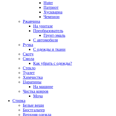
Huter
Патриот
Хускварна
Чемпион
Ржавчина
На унитазе
Преобразователь
Грунт-эмаль
С автомобиля
Ручка
С одежды и ткани
Скотч
Смола
Как убрать с одежды?
Стекло
Туалет
Химчистка
Царапины
На машине
Чистка ковров
Моча
Стирка
Белые вещи
Бюстгальтер
Верхняя одежда