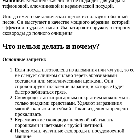
машинки
. Механическая чистка не подходит для ухода за
тефлоновой, алюминиевой и керамической посудой.
Иногда вместо металлических щеток используют обычный
песок. Он выступает в качестве мощного абразива, который
эффективно удаляет нагар. Им натирают наружную сторону
сковороды до полного очищения.
Что нельзя делать и почему?
Основные запреты:
Если посуда изготовлена из алюминия или чугуна, то ее
не следует слишком сильно тереть абразивными
составами или металлическими щетками. Они
спровоцируют появление царапин, в которые будет
быстро забиваться грязь.
Сковороды с антипригарным покрытием можно мыть
только жидкими средствами. Удаляют загрязнения
мягкой тканью или губкой. Такие изделия запрещено
прокаливать.
Керамические сковороды нельзя обрабатывать
порошками и щетками с грубой щетиной.
Нельзя мыть чугунные сковороды в посудомоечной
машине.