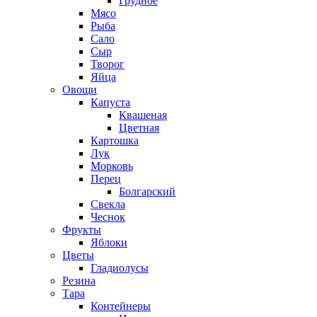
Грудное
Мясо
Рыба
Сало
Сыр
Творог
Яйца
Овощи
Капуста
Квашеная
Цветная
Картошка
Лук
Морковь
Перец
Болгарский
Свекла
Чеснок
Фрукты
Яблоки
Цветы
Гладиолусы
Резина
Тара
Контейнеры