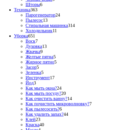
Шторы
6
Техника
363
Парогенератор
24
Пылесос
13
Стиральная машинка
314
Холодильник
11
Уборка
651
Воск
7
Духовка
13
Жвачка
9
Желтые пятна
5
Жирное пятно
5
Засор
5
Зеленка
5
Инструмент
17
Йод
3
Как мыть окна?
24
Как мыть посуду?
20
Как очистить ванну?
14
Как почистить микроволновку?
7
Как пылесосить?
6
Как удалить запах?
44
Клей
23
Краска
40
Масло
4