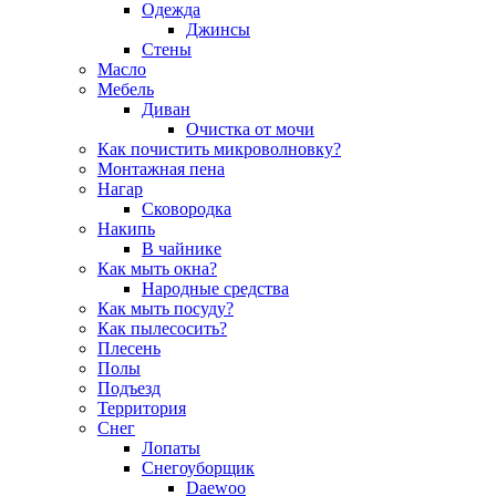
Одежда
Джинсы
Стены
Масло
Мебель
Диван
Очистка от мочи
Как почистить микроволновку?
Монтажная пена
Нагар
Сковородка
Накипь
В чайнике
Как мыть окна?
Народные средства
Как мыть посуду?
Как пылесосить?
Плесень
Полы
Подъезд
Территория
Снег
Лопаты
Снегоуборщик
Daewoo