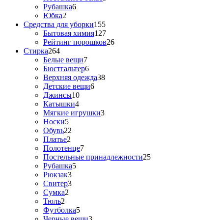
Рубашка
6
Юбка
2
Средства для уборки
155
Бытовая химия
127
Рейтинг порошков
26
Стирка
264
Белые вещи
7
Бюстгальтер
6
Верхняя одежда
38
Детские вещи
6
Джинсы
10
Катышки
4
Мягкие игрушки
3
Носки
5
Обувь
22
Платье
2
Полотенце
7
Постельные принадлежности
25
Рубашка
5
Рюкзак
3
Свитер
3
Сумка
2
Тюль
2
Футболка
5
Черные вещи
3