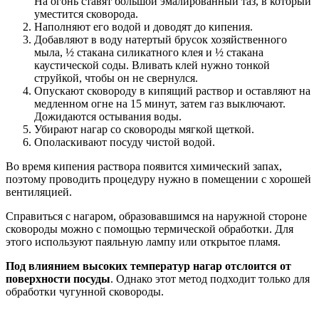
На огонь ставят большой эмалированный таз, в который
уместится сковорода.
Наполняют его водой и доводят до кипения.
Добавляют в воду натертый брусок хозяйственного
мыла, ½ стакана силикатного клея и ½ стакана
каустической соды. Вливать клей нужно тонкой
струйкой, чтобы он не свернулся.
Опускают сковороду в кипящий раствор и оставляют на
медленном огне на 15 минут, затем газ выключают.
Дожидаются остывания воды.
Убирают нагар со сковороды мягкой щеткой.
Ополаскивают посуду чистой водой.
Во время кипения раствора появится химический запах,
поэтому проводить процедуру нужно в помещении с хорошей
вентиляцией.
Справиться с нагаром, образовавшимся на наружной стороне
сковороды можно с помощью термической обработки. Для
этого используют паяльную лампу или открытое пламя.
Под влиянием высоких температур нагар отслоится от
поверхности посуды
. Однако этот метод подходит только для
обработки чугунной сковороды.