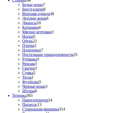
Стирка
264
Белые вещи
7
Бюстгальтер
6
Верхняя одежда
38
Детские вещи
6
Джинсы
10
Катышки
4
Мягкие игрушки
3
Носки
5
Обувь
22
Платье
2
Полотенце
7
Постельные принадлежности
25
Рубашка
5
Рюкзак
3
Свитер
3
Сумка
2
Тюль
2
Футболка
5
Черные вещи
3
Шторы
6
Техника
363
Парогенератор
24
Пылесос
13
Стиральная машинка
314