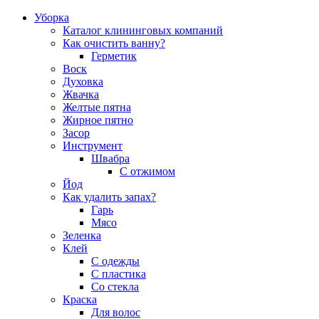
Уборка
Каталог клининговых компаний
Как очистить ванну?
Герметик
Воск
Духовка
Жвачка
Желтые пятна
Жирное пятно
Засор
Инструмент
Швабра
С отжимом
Йод
Как удалить запах?
Гарь
Мясо
Зеленка
Клей
С одежды
С пластика
Со стекла
Краска
Для волос