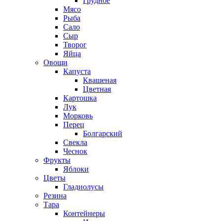
Грудное
Мясо
Рыба
Сало
Сыр
Творог
Яйца
Овощи
Капуста
Квашеная
Цветная
Картошка
Лук
Морковь
Перец
Болгарский
Свекла
Чеснок
Фрукты
Яблоки
Цветы
Гладиолусы
Резина
Тара
Контейнеры