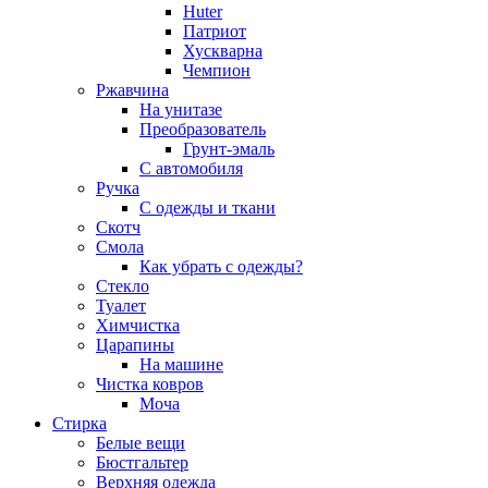
Huter
Патриот
Хускварна
Чемпион
Ржавчина
На унитазе
Преобразователь
Грунт-эмаль
С автомобиля
Ручка
С одежды и ткани
Скотч
Смола
Как убрать с одежды?
Стекло
Туалет
Химчистка
Царапины
На машине
Чистка ковров
Моча
Стирка
Белые вещи
Бюстгальтер
Верхняя одежда