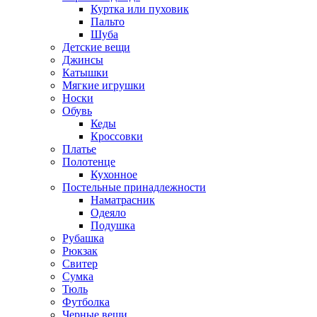
Куртка или пуховик
Пальто
Шуба
Детские вещи
Джинсы
Катышки
Мягкие игрушки
Носки
Обувь
Кеды
Кроссовки
Платье
Полотенце
Кухонное
Постельные принадлежности
Наматрасник
Одеяло
Подушка
Рубашка
Рюкзак
Свитер
Сумка
Тюль
Футболка
Черные вещи