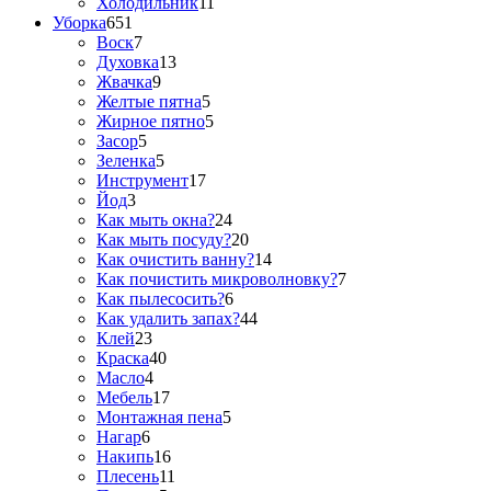
Холодильник
11
Уборка
651
Воск
7
Духовка
13
Жвачка
9
Желтые пятна
5
Жирное пятно
5
Засор
5
Зеленка
5
Инструмент
17
Йод
3
Как мыть окна?
24
Как мыть посуду?
20
Как очистить ванну?
14
Как почистить микроволновку?
7
Как пылесосить?
6
Как удалить запах?
44
Клей
23
Краска
40
Масло
4
Мебель
17
Монтажная пена
5
Нагар
6
Накипь
16
Плесень
11