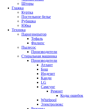
Шторы
Глажка
Куртка
Постельное белье
Рубашка
Юбка
Техника
Парогенератор
Тефаль
Филипс
Пылесос
Производители
Стиральная машинка
Производители
Атлант
Бош
Индезит
Канди
LG
Самсунг
Ремонт
Коды ошибок
Whirlpool
Электролюкс
Режимы