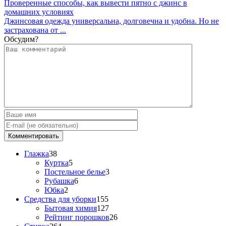
Проверенные способы, как вывести пятно с джинс в
домашних условиях
Джинсовая одежда универсальна, долговечна и удобна. Но не
застрахована от ...
Обсудим?
Глажка
38
Куртка
5
Постельное белье
3
Рубашка
6
Юбка
2
Средства для уборки
155
Бытовая химия
127
Рейтинг порошков
26