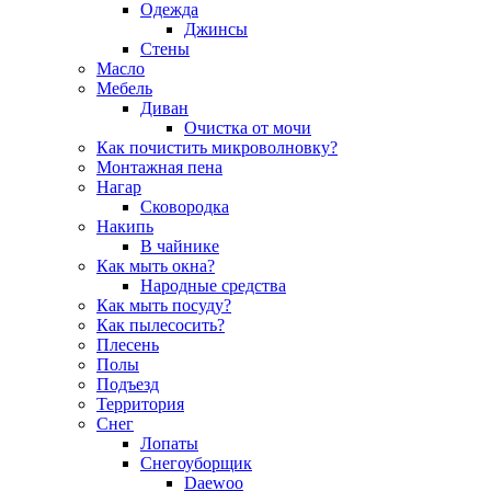
Одежда
Джинсы
Стены
Масло
Мебель
Диван
Очистка от мочи
Как почистить микроволновку?
Монтажная пена
Нагар
Сковородка
Накипь
В чайнике
Как мыть окна?
Народные средства
Как мыть посуду?
Как пылесосить?
Плесень
Полы
Подъезд
Территория
Снег
Лопаты
Снегоуборщик
Daewoo