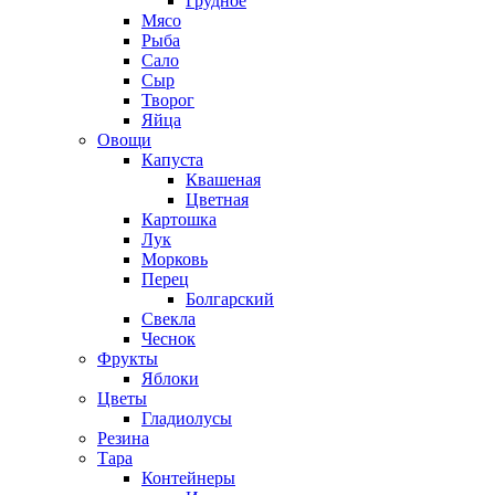
Грудное
Мясо
Рыба
Сало
Сыр
Творог
Яйца
Овощи
Капуста
Квашеная
Цветная
Картошка
Лук
Морковь
Перец
Болгарский
Свекла
Чеснок
Фрукты
Яблоки
Цветы
Гладиолусы
Резина
Тара
Контейнеры