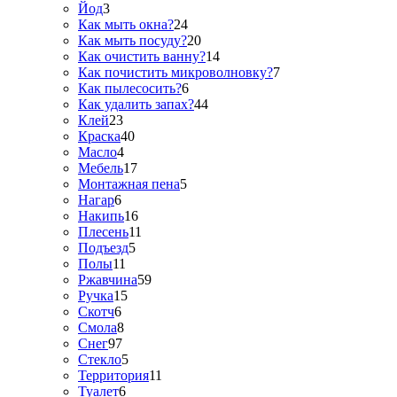
Йод
3
Как мыть окна?
24
Как мыть посуду?
20
Как очистить ванну?
14
Как почистить микроволновку?
7
Как пылесосить?
6
Как удалить запах?
44
Клей
23
Краска
40
Масло
4
Мебель
17
Монтажная пена
5
Нагар
6
Накипь
16
Плесень
11
Подъезд
5
Полы
11
Ржавчина
59
Ручка
15
Скотч
6
Смола
8
Снег
97
Стекло
5
Территория
11
Туалет
6