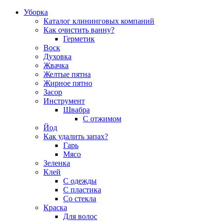
Уборка
Каталог клининговых компаний
Как очистить ванну?
Герметик
Воск
Духовка
Жвачка
Желтые пятна
Жирное пятно
Засор
Инструмент
Швабра
С отжимом
Йод
Как удалить запах?
Гарь
Мясо
Зеленка
Клей
С одежды
С пластика
Со стекла
Краска
Для волос