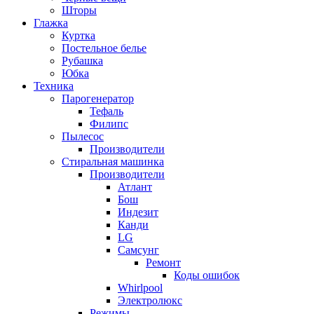
Шторы
Глажка
Куртка
Постельное белье
Рубашка
Юбка
Техника
Парогенератор
Тефаль
Филипс
Пылесос
Производители
Стиральная машинка
Производители
Атлант
Бош
Индезит
Канди
LG
Самсунг
Ремонт
Коды ошибок
Whirlpool
Электролюкс
Режимы