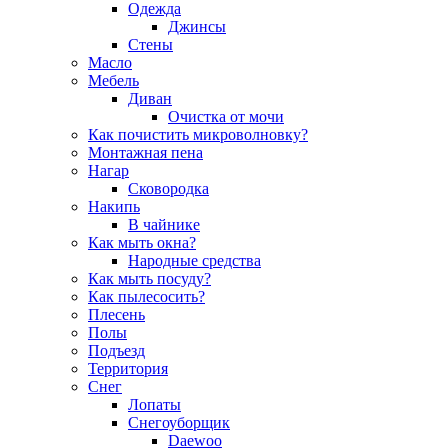
Одежда
Джинсы
Стены
Масло
Мебель
Диван
Очистка от мочи
Как почистить микроволновку?
Монтажная пена
Нагар
Сковородка
Накипь
В чайнике
Как мыть окна?
Народные средства
Как мыть посуду?
Как пылесосить?
Плесень
Полы
Подъезд
Территория
Снег
Лопаты
Снегоуборщик
Daewoo