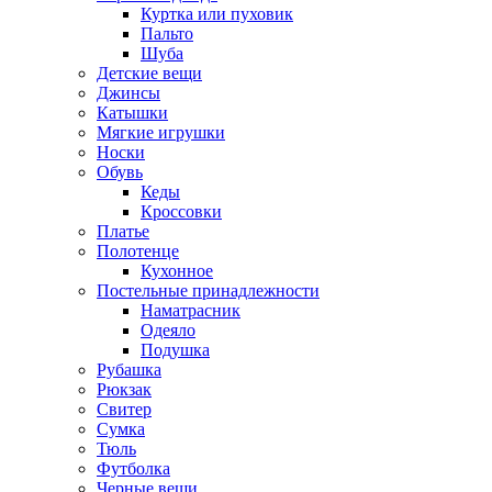
Куртка или пуховик
Пальто
Шуба
Детские вещи
Джинсы
Катышки
Мягкие игрушки
Носки
Обувь
Кеды
Кроссовки
Платье
Полотенце
Кухонное
Постельные принадлежности
Наматрасник
Одеяло
Подушка
Рубашка
Рюкзак
Свитер
Сумка
Тюль
Футболка
Черные вещи