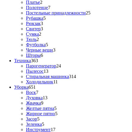
Платье
2
Полотенце
7
Постельные принадлежности
25
Рубашка
5
Рюкзак
3
Свитер
3
Сумка
2
Тюль
2
Футболка
5
Черные вещи
3
Шторы
6
Техника
363
Парогенератор
24
Пылесос
13
Стиральная машинка
314
Холодильник
11
Уборка
651
Воск
7
Духовка
13
Жвачка
9
Желтые пятна
5
Жирное пятно
5
Засор
5
Зеленка
5
Инструмент
17