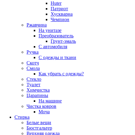
Huter
Патриот
Хускварна
Чемпион
Ржавчина
На унитазе
Преобразователь
Грунт-эмаль
С автомобиля
Ручка
С одежды и ткани
Скотч
Смола
Как убрать с одежды?
Стекло
Туалет
Химчистка
Царапины
На машине
Чистка ковров
Моча
Стирка
Белые вещи
Бюстгальтер
Верхняя одежда