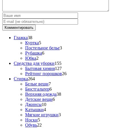
Глажка
38
Куртка
5
Постельное белье
3
Рубашка
6
Юбка
2
Средства для уборки
155
Бытовая химия
127
Рейтинг порошков
26
Стирка
264
Белые вещи
7
Бюстгальтер
6
Верхняя одежда
38
Детские вещи
6
Джинсы
10
Катышки
4
Мягкие игрушки
3
Носки
5
Обувь
22