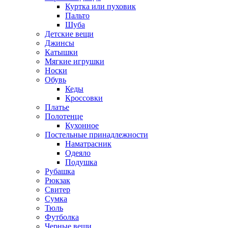
Куртка или пуховик
Пальто
Шуба
Детские вещи
Джинсы
Катышки
Мягкие игрушки
Носки
Обувь
Кеды
Кроссовки
Платье
Полотенце
Кухонное
Постельные принадлежности
Наматрасник
Одеяло
Подушка
Рубашка
Рюкзак
Свитер
Сумка
Тюль
Футболка
Черные вещи