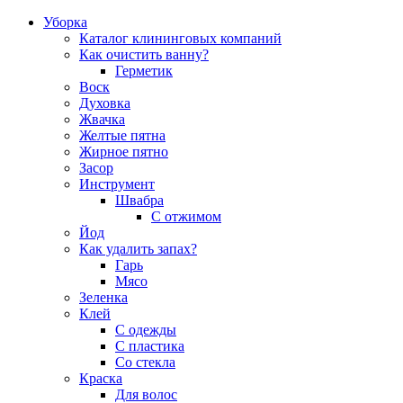
Уборка
Каталог клининговых компаний
Как очистить ванну?
Герметик
Воск
Духовка
Жвачка
Желтые пятна
Жирное пятно
Засор
Инструмент
Швабра
С отжимом
Йод
Как удалить запах?
Гарь
Мясо
Зеленка
Клей
С одежды
С пластика
Со стекла
Краска
Для волос