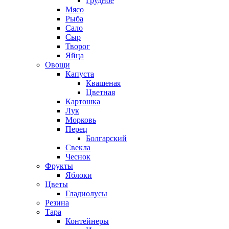
Грудное
Мясо
Рыба
Сало
Сыр
Творог
Яйца
Овощи
Капуста
Квашеная
Цветная
Картошка
Лук
Морковь
Перец
Болгарский
Свекла
Чеснок
Фрукты
Яблоки
Цветы
Гладиолусы
Резина
Тара
Контейнеры