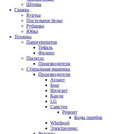
Шторы
Глажка
Куртка
Постельное белье
Рубашка
Юбка
Техника
Парогенератор
Тефаль
Филипс
Пылесос
Производители
Стиральная машинка
Производители
Атлант
Бош
Индезит
Канди
LG
Самсунг
Ремонт
Коды ошибок
Whirlpool
Электролюкс
Режимы