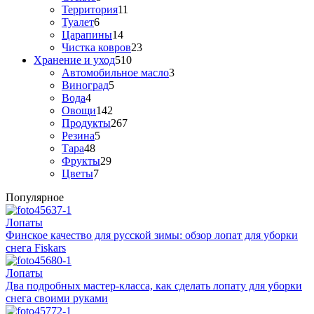
Территория
11
Туалет
6
Царапины
14
Чистка ковров
23
Хранение и уход
510
Автомобильное масло
3
Виноград
5
Вода
4
Овощи
142
Продукты
267
Резина
5
Тара
48
Фрукты
29
Цветы
7
Популярное
Лопаты
Финское качество для русской зимы: обзор лопат для уборки
снега Fiskars
Лопаты
Два подробных мастер-класса, как сделать лопату для уборки
снега своими руками