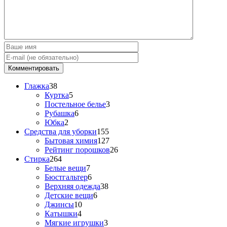
Глажка
38
Куртка
5
Постельное белье
3
Рубашка
6
Юбка
2
Средства для уборки
155
Бытовая химия
127
Рейтинг порошков
26
Стирка
264
Белые вещи
7
Бюстгальтер
6
Верхняя одежда
38
Детские вещи
6
Джинсы
10
Катышки
4
Мягкие игрушки
3