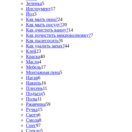
Зеленка
5
Инструмент
17
Йод
3
Как мыть окна?
24
Как мыть посуду?
20
Как очистить ванну?
14
Как почистить микроволновку?
7
Как пылесосить?
6
Как удалить запах?
44
Клей
23
Краска
40
Масло
4
Мебель
17
Монтажная пена
5
Нагар
6
Накипь
16
Плесень
11
Подъезд
5
Полы
11
Ржавчина
59
Ручка
15
Скотч
6
Смола
8
Снег
97
Стекло
5