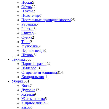
Носки
5
Обувь
22
Платье
2
Полотенце
7
Постельные принадлежности
25
Рубашка
5
Рюкзак
3
Свитер
3
Сумка
2
Тюль
2
Футболка
5
Черные вещи
3
Шторы
6
Техника
363
Парогенератор
24
Пылесос
13
Стиральная машинка
314
Холодильник
11
Уборка
651
Воск
7
Духовка
13
Жвачка
9
Желтые пятна
5
Жирное пятно
5
Засор
5