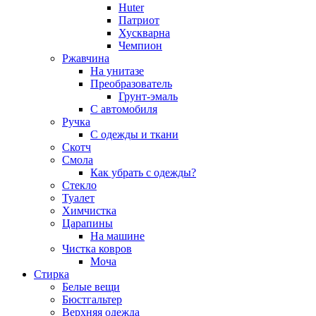
Huter
Патриот
Хускварна
Чемпион
Ржавчина
На унитазе
Преобразователь
Грунт-эмаль
С автомобиля
Ручка
С одежды и ткани
Скотч
Смола
Как убрать с одежды?
Стекло
Туалет
Химчистка
Царапины
На машине
Чистка ковров
Моча
Стирка
Белые вещи
Бюстгальтер
Верхняя одежда