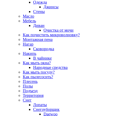
Одежда
Джинсы
Стены
Масло
Мебель
Диван
Очистка от мочи
Как почистить микроволновку?
Монтажная пена
Нагар
Сковородка
Накипь
В чайнике
Как мыть окна?
Народные средства
Как мыть посуду?
Как пылесосить?
Плесень
Полы
Подъезд
Территория
Снег
Лопаты
Снегоуборщик
Daewoo