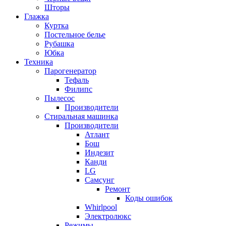
Шторы
Глажка
Куртка
Постельное белье
Рубашка
Юбка
Техника
Парогенератор
Тефаль
Филипс
Пылесос
Производители
Стиральная машинка
Производители
Атлант
Бош
Индезит
Канди
LG
Самсунг
Ремонт
Коды ошибок
Whirlpool
Электролюкс
Режимы