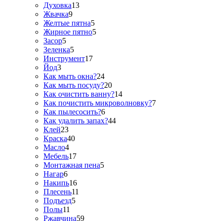
Духовка
13
Жвачка
9
Желтые пятна
5
Жирное пятно
5
Засор
5
Зеленка
5
Инструмент
17
Йод
3
Как мыть окна?
24
Как мыть посуду?
20
Как очистить ванну?
14
Как почистить микроволновку?
7
Как пылесосить?
6
Как удалить запах?
44
Клей
23
Краска
40
Масло
4
Мебель
17
Монтажная пена
5
Нагар
6
Накипь
16
Плесень
11
Подъезд
5
Полы
11
Ржавчина
59