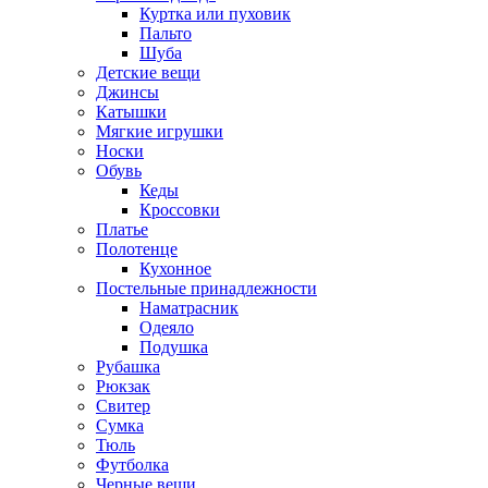
Куртка или пуховик
Пальто
Шуба
Детские вещи
Джинсы
Катышки
Мягкие игрушки
Носки
Обувь
Кеды
Кроссовки
Платье
Полотенце
Кухонное
Постельные принадлежности
Наматрасник
Одеяло
Подушка
Рубашка
Рюкзак
Свитер
Сумка
Тюль
Футболка
Черные вещи