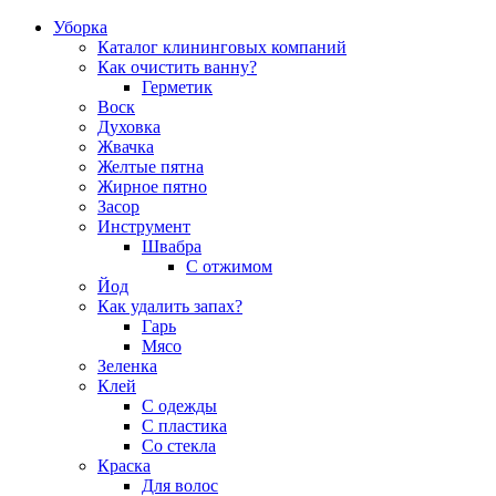
Уборка
Каталог клининговых компаний
Как очистить ванну?
Герметик
Воск
Духовка
Жвачка
Желтые пятна
Жирное пятно
Засор
Инструмент
Швабра
С отжимом
Йод
Как удалить запах?
Гарь
Мясо
Зеленка
Клей
С одежды
С пластика
Со стекла
Краска
Для волос