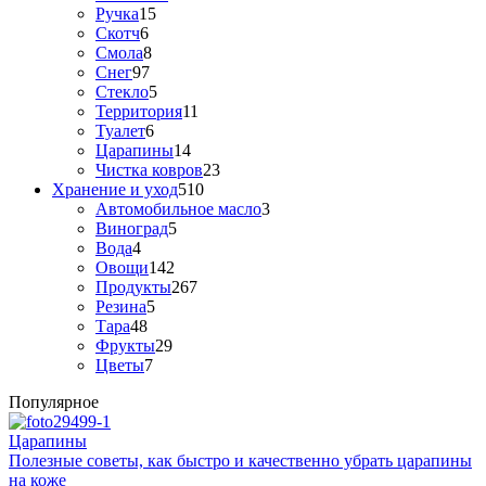
Ручка
15
Скотч
6
Смола
8
Снег
97
Стекло
5
Территория
11
Туалет
6
Царапины
14
Чистка ковров
23
Хранение и уход
510
Автомобильное масло
3
Виноград
5
Вода
4
Овощи
142
Продукты
267
Резина
5
Тара
48
Фрукты
29
Цветы
7
Популярное
Царапины
Полезные советы, как быстро и качественно убрать царапины
на коже