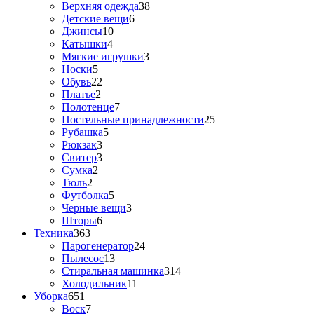
Верхняя одежда
38
Детские вещи
6
Джинсы
10
Катышки
4
Мягкие игрушки
3
Носки
5
Обувь
22
Платье
2
Полотенце
7
Постельные принадлежности
25
Рубашка
5
Рюкзак
3
Свитер
3
Сумка
2
Тюль
2
Футболка
5
Черные вещи
3
Шторы
6
Техника
363
Парогенератор
24
Пылесос
13
Стиральная машинка
314
Холодильник
11
Уборка
651
Воск
7