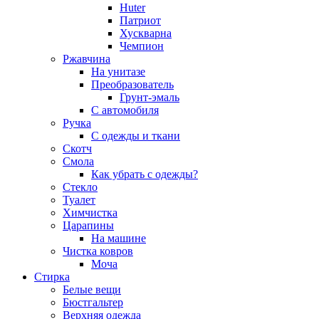
Huter
Патриот
Хускварна
Чемпион
Ржавчина
На унитазе
Преобразователь
Грунт-эмаль
С автомобиля
Ручка
С одежды и ткани
Скотч
Смола
Как убрать с одежды?
Стекло
Туалет
Химчистка
Царапины
На машине
Чистка ковров
Моча
Стирка
Белые вещи
Бюстгальтер
Верхняя одежда