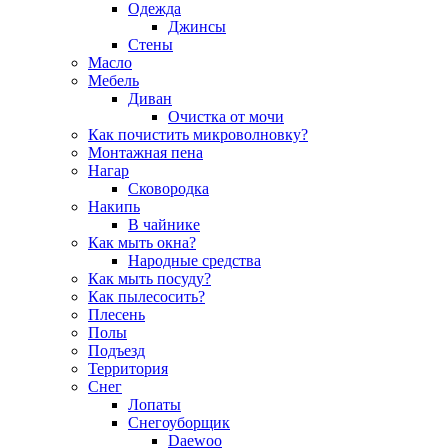
Одежда
Джинсы
Стены
Масло
Мебель
Диван
Очистка от мочи
Как почистить микроволновку?
Монтажная пена
Нагар
Сковородка
Накипь
В чайнике
Как мыть окна?
Народные средства
Как мыть посуду?
Как пылесосить?
Плесень
Полы
Подъезд
Территория
Снег
Лопаты
Снегоуборщик
Daewoo