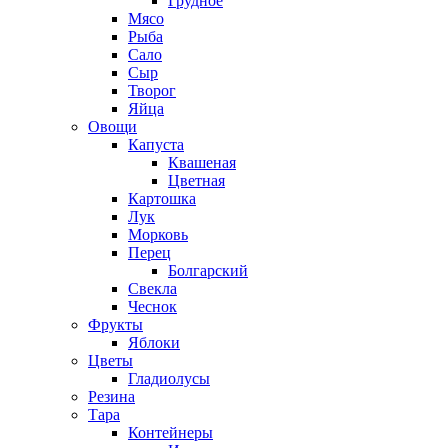
Грудное
Мясо
Рыба
Сало
Сыр
Творог
Яйца
Овощи
Капуста
Квашеная
Цветная
Картошка
Лук
Морковь
Перец
Болгарский
Свекла
Чеснок
Фрукты
Яблоки
Цветы
Гладиолусы
Резина
Тара
Контейнеры