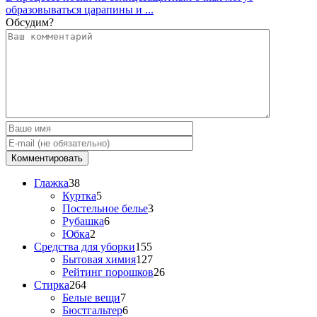
образовываться царапины и ...
Обсудим?
Глажка
38
Куртка
5
Постельное белье
3
Рубашка
6
Юбка
2
Средства для уборки
155
Бытовая химия
127
Рейтинг порошков
26
Стирка
264
Белые вещи
7
Бюстгальтер
6