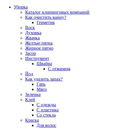
Уборка
Каталог клининговых компаний
Как очистить ванну?
Герметик
Воск
Духовка
Жвачка
Желтые пятна
Жирное пятно
Засор
Инструмент
Швабра
С отжимом
Йод
Как удалить запах?
Гарь
Мясо
Зеленка
Клей
С одежды
С пластика
Со стекла
Краска
Для волос