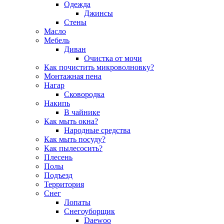
Одежда
Джинсы
Стены
Масло
Мебель
Диван
Очистка от мочи
Как почистить микроволновку?
Монтажная пена
Нагар
Сковородка
Накипь
В чайнике
Как мыть окна?
Народные средства
Как мыть посуду?
Как пылесосить?
Плесень
Полы
Подъезд
Территория
Снег
Лопаты
Снегоуборщик
Daewoo