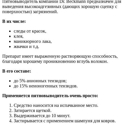
Пятновыводитель компании Dr. Beckmann предназначен для
выведения высокоадгезивных (дающих хорошую сцепку с
поверхностью) загрязнений.
В их числе:
следы от красок,
клея,
маникюрного лака,
жвачки и т.д.
Препарат имеет выраженную растворяющую способность,
благодаря хорошему проникновению вглубь волокон.
В его составе:
до 5% анионных тензидов;
до 15% неионогенных тензидов.
Применяется пятновыводитель очень просто:
Средство наносится на испачканное место.
Затирается щеткой.
Выдерживается до 10 минут.
Застирывается с применением шампуня для ковров.