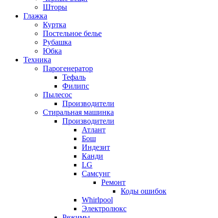
Шторы
Глажка
Куртка
Постельное белье
Рубашка
Юбка
Техника
Парогенератор
Тефаль
Филипс
Пылесос
Производители
Стиральная машинка
Производители
Атлант
Бош
Индезит
Канди
LG
Самсунг
Ремонт
Коды ошибок
Whirlpool
Электролюкс
Режимы