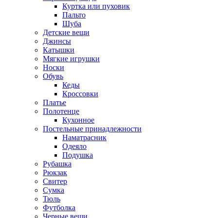
Куртка или пуховик
Пальто
Шуба
Детские вещи
Джинсы
Катышки
Мягкие игрушки
Носки
Обувь
Кеды
Кроссовки
Платье
Полотенце
Кухонное
Постельные принадлежности
Наматрасник
Одеяло
Подушка
Рубашка
Рюкзак
Свитер
Сумка
Тюль
Футболка
Черные вещи