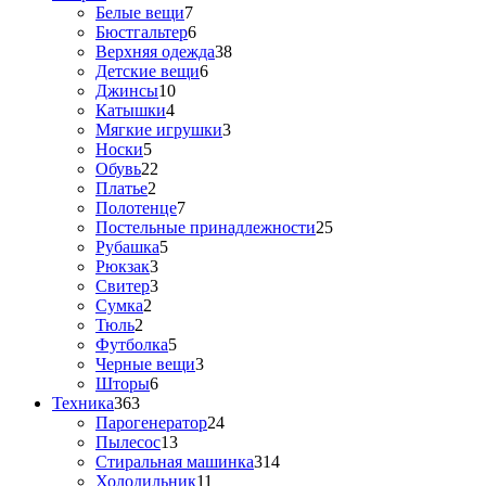
Белые вещи
7
Бюстгальтер
6
Верхняя одежда
38
Детские вещи
6
Джинсы
10
Катышки
4
Мягкие игрушки
3
Носки
5
Обувь
22
Платье
2
Полотенце
7
Постельные принадлежности
25
Рубашка
5
Рюкзак
3
Свитер
3
Сумка
2
Тюль
2
Футболка
5
Черные вещи
3
Шторы
6
Техника
363
Парогенератор
24
Пылесос
13
Стиральная машинка
314
Холодильник
11