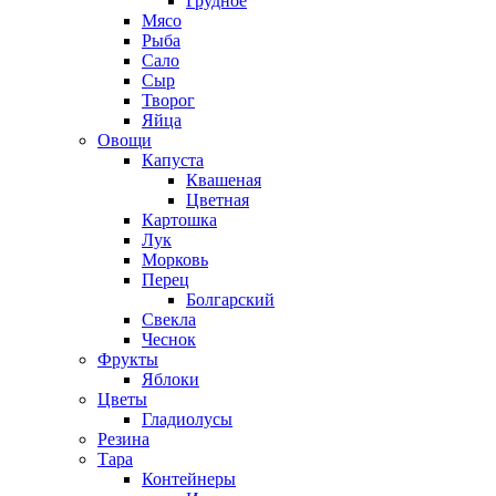
Грудное
Мясо
Рыба
Сало
Сыр
Творог
Яйца
Овощи
Капуста
Квашеная
Цветная
Картошка
Лук
Морковь
Перец
Болгарский
Свекла
Чеснок
Фрукты
Яблоки
Цветы
Гладиолусы
Резина
Тара
Контейнеры