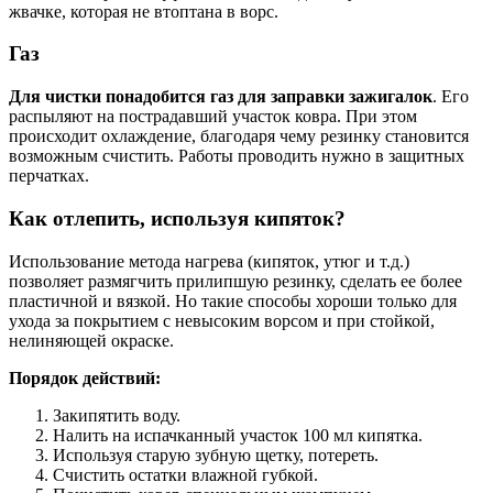
жвачке, которая не втоптана в ворс.
Газ
Для чистки понадобится газ для заправки зажигалок
. Его
распыляют на пострадавший участок ковра. При этом
происходит охлаждение, благодаря чему резинку становится
возможным счистить. Работы проводить нужно в защитных
перчатках.
Как отлепить, используя кипяток?
Использование метода нагрева (кипяток, утюг и т.д.)
позволяет размягчить прилипшую резинку, сделать ее более
пластичной и вязкой. Но такие способы хороши только для
ухода за покрытием с невысоким ворсом и при стойкой,
нелиняющей окраске.
Порядок действий:
Закипятить воду.
Налить на испачканный участок 100 мл кипятка.
Используя старую зубную щетку, потереть.
Счистить остатки влажной губкой.