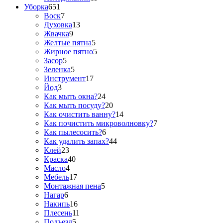
Уборка
651
Воск
7
Духовка
13
Жвачка
9
Желтые пятна
5
Жирное пятно
5
Засор
5
Зеленка
5
Инструмент
17
Йод
3
Как мыть окна?
24
Как мыть посуду?
20
Как очистить ванну?
14
Как почистить микроволновку?
7
Как пылесосить?
6
Как удалить запах?
44
Клей
23
Краска
40
Масло
4
Мебель
17
Монтажная пена
5
Нагар
6
Накипь
16
Плесень
11
Подъезд
5