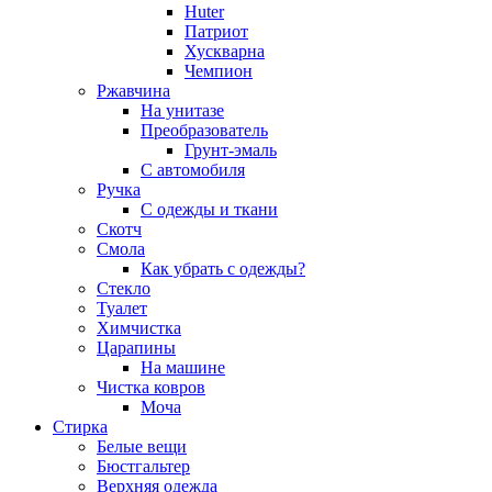
Huter
Патриот
Хускварна
Чемпион
Ржавчина
На унитазе
Преобразователь
Грунт-эмаль
С автомобиля
Ручка
С одежды и ткани
Скотч
Смола
Как убрать с одежды?
Стекло
Туалет
Химчистка
Царапины
На машине
Чистка ковров
Моча
Стирка
Белые вещи
Бюстгальтер
Верхняя одежда