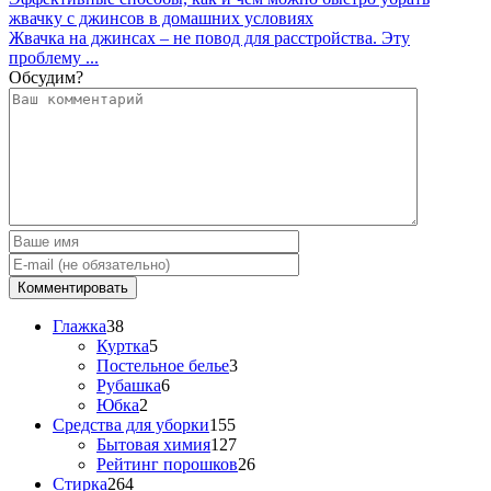
жвачку с джинсов в домашних условиях
Жвачка на джинсах – не повод для расстройства. Эту
проблему ...
Обсудим?
Глажка
38
Куртка
5
Постельное белье
3
Рубашка
6
Юбка
2
Средства для уборки
155
Бытовая химия
127
Рейтинг порошков
26
Стирка
264