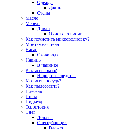
Одежда
Джинсы
Стены
Масло
Мебель
Диван
Очистка от мочи
Как почистить микроволновку?
Монтажная пена
Нагар
Сковородка
Накипь
В чайнике
Как мыть окна?
Народные средства
Как мыть посуду?
Как пылесосить?
Плесень
Полы
Подъезд
Территория
Снег
Лопаты
Снегоуборщик
Daewoo