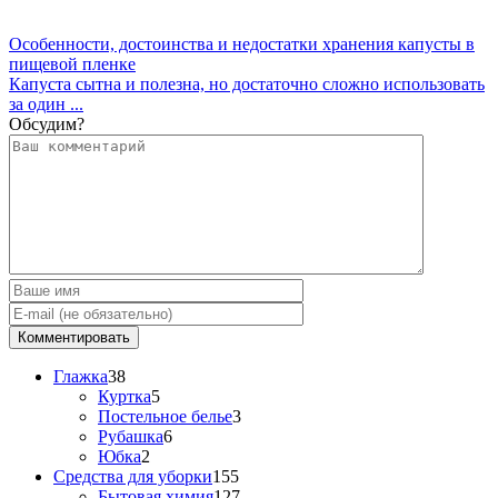
Особенности, достоинства и недостатки хранения капусты в
пищевой пленке
Капуста сытна и полезна, но достаточно сложно использовать
за один ...
Обсудим?
Глажка
38
Куртка
5
Постельное белье
3
Рубашка
6
Юбка
2
Средства для уборки
155
Бытовая химия
127