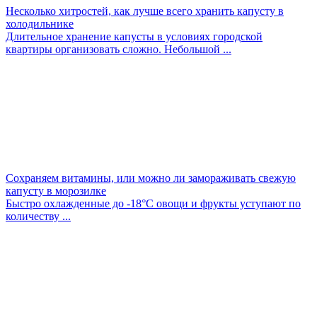
Несколько хитростей, как лучше всего хранить капусту в
холодильнике
Длительное хранение капусты в условиях городской
квартиры организовать сложно. Небольшой ...
Сохраняем витамины, или можно ли замораживать свежую
капусту в морозилке
Быстро охлажденные до -18°С овощи и фрукты уступают по
количеству ...