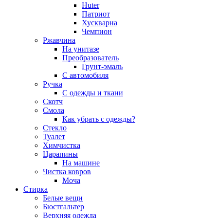
Huter
Патриот
Хускварна
Чемпион
Ржавчина
На унитазе
Преобразователь
Грунт-эмаль
С автомобиля
Ручка
С одежды и ткани
Скотч
Смола
Как убрать с одежды?
Стекло
Туалет
Химчистка
Царапины
На машине
Чистка ковров
Моча
Стирка
Белые вещи
Бюстгальтер
Верхняя одежда