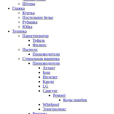
Шторы
Глажка
Куртка
Постельное белье
Рубашка
Юбка
Техника
Парогенератор
Тефаль
Филипс
Пылесос
Производители
Стиральная машинка
Производители
Атлант
Бош
Индезит
Канди
LG
Самсунг
Ремонт
Коды ошибок
Whirlpool
Электролюкс
Режимы