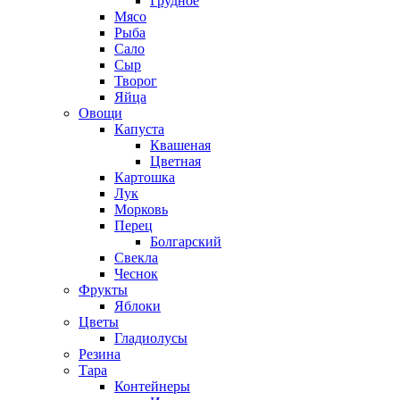
Грудное
Мясо
Рыба
Сало
Сыр
Творог
Яйца
Овощи
Капуста
Квашеная
Цветная
Картошка
Лук
Морковь
Перец
Болгарский
Свекла
Чеснок
Фрукты
Яблоки
Цветы
Гладиолусы
Резина
Тара
Контейнеры