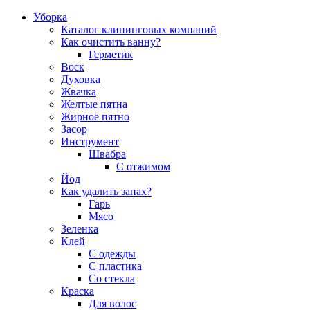
Уборка
Каталог клининговых компаний
Как очистить ванну?
Герметик
Воск
Духовка
Жвачка
Желтые пятна
Жирное пятно
Засор
Инструмент
Швабра
С отжимом
Йод
Как удалить запах?
Гарь
Мясо
Зеленка
Клей
С одежды
С пластика
Со стекла
Краска
Для волос