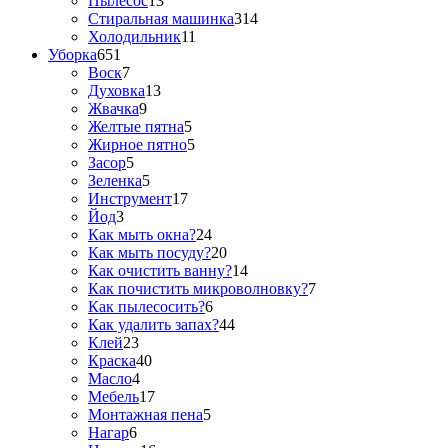
Пылесос
13
Стиральная машинка
314
Холодильник
11
Уборка
651
Воск
7
Духовка
13
Жвачка
9
Желтые пятна
5
Жирное пятно
5
Засор
5
Зеленка
5
Инструмент
17
Йод
3
Как мыть окна?
24
Как мыть посуду?
20
Как очистить ванну?
14
Как почистить микроволновку?
7
Как пылесосить?
6
Как удалить запах?
44
Клей
23
Краска
40
Масло
4
Мебель
17
Монтажная пена
5
Нагар
6