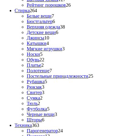
Рейтинг порошков
26
Стирка
264
Белые вещи
7
Бюстгальтер
6
Верхняя одежда
38
Детские вещи
6
Джинсы
10
Катышки
4
Мягкие игрушки
3
Носки
5
Обувь
22
Платье
2
Полотенце
7
Постельные принадлежности
25
Рубашка
5
Рюкзак
3
Свитер
3
Сумка
2
Тюль
2
Футболка
5
Черные вещи
3
Шторы
6
Техника
363
Парогенератор
24