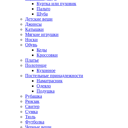
Куртка или пуховик
Пальто
Шуба
Детские вещи
Джинсы
Катышки
Мягкие игрушки
Носки
Обувь
Кеды
Кроссовки
Платье
Полотенце
Кухонное
Постельные принадлежности
Наматрасник
Одеяло
Подушка
Рубашка
Рюкзак
Свитер
Сумка
Тюль
Футболка
Черные вещи