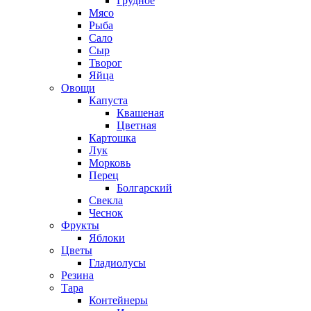
Грудное
Мясо
Рыба
Сало
Сыр
Творог
Яйца
Овощи
Капуста
Квашеная
Цветная
Картошка
Лук
Морковь
Перец
Болгарский
Свекла
Чеснок
Фрукты
Яблоки
Цветы
Гладиолусы
Резина
Тара
Контейнеры