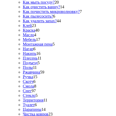
Как мыть посуду?
20
Как очистить ванну?
14
Как почистить микроволновку?
7
Как пылесосить?
6
Как удалить запах?
44
Клей
23
Краска
40
Масло
4
Мебель
17
Монтажная пена
5
Нагар
6
Накипь
16
Плесень
11
Подъезд
5
Полы
11
Ржавчина
59
Ручка
15
Скотч
6
Смола
8
Снег
97
Стекло
5
Территория
11
Туалет
6
Царапины
14
Чистка ковров
23