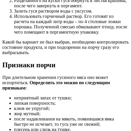
Разделанного на куски гуся обернуть в листья крапивы,
после чего завернуть в пергамент.
Залить гуся раствором воды с уксусом.
Использовать горчичный раствор. Его готовят из
расчета на каждый литр воды – по 4 столовые ложки
порошка. Полученной смесью обмазывают птицу, после
чего помещают в пергаментную упаковку.
Какой бы вариант не был выбран, необходимо контролировать
состояние продукта, и при подозрении на порчу сразу его
выбрасывать.
Признаки порчи
При длительном хранении гусиного мяса оно может
испортиться.
Определить это можно по следующим
признакам:
неприятный запах от тушки;
липкая поверхность;
клюв не упругий;
жир мутный;
после надавливания на мякоть, появившаяся ямка
быстро не исчезает, то гусь уже не свежий;
плесень или слизь на тушке.