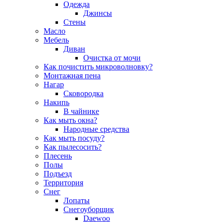
Одежда
Джинсы
Стены
Масло
Мебель
Диван
Очистка от мочи
Как почистить микроволновку?
Монтажная пена
Нагар
Сковородка
Накипь
В чайнике
Как мыть окна?
Народные средства
Как мыть посуду?
Как пылесосить?
Плесень
Полы
Подъезд
Территория
Снег
Лопаты
Снегоуборщик
Daewoo