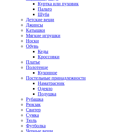
Куртка или пуховик
Пальто
Шуба
Детские вещи
Джинсы
Катышки
Мягкие игрушки
Носки
Обувь
Кеды
Кроссовки
Платье
Полотенце
Кухонное
Постельные принадлежности
Наматрасник
Одеяло
Подушка
Рубашка
Рюкзак
Свитер
Сумка
Тюль
Футболка
Черные вещи