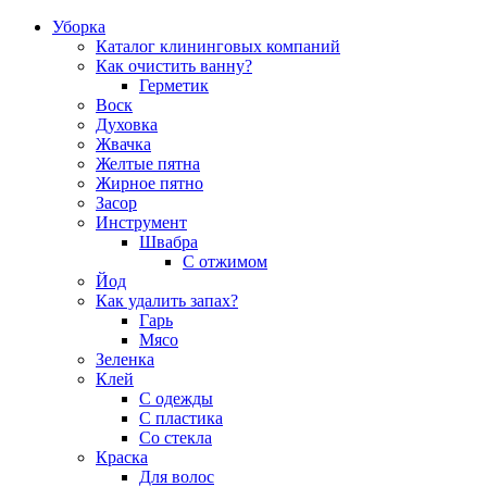
Уборка
Каталог клининговых компаний
Как очистить ванну?
Герметик
Воск
Духовка
Жвачка
Желтые пятна
Жирное пятно
Засор
Инструмент
Швабра
С отжимом
Йод
Как удалить запах?
Гарь
Мясо
Зеленка
Клей
С одежды
С пластика
Со стекла
Краска
Для волос