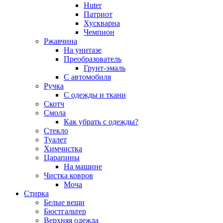
Huter
Патриот
Хускварна
Чемпион
Ржавчина
На унитазе
Преобразователь
Грунт-эмаль
С автомобиля
Ручка
С одежды и ткани
Скотч
Смола
Как убрать с одежды?
Стекло
Туалет
Химчистка
Царапины
На машине
Чистка ковров
Моча
Стирка
Белые вещи
Бюстгальтер
Верхняя одежда