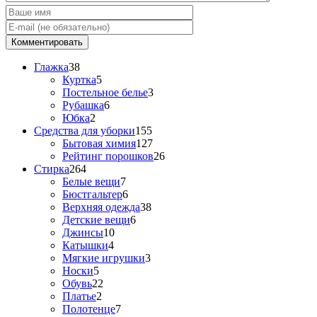
Глажка
38
Куртка
5
Постельное белье
3
Рубашка
6
Юбка
2
Средства для уборки
155
Бытовая химия
127
Рейтинг порошков
26
Стирка
264
Белые вещи
7
Бюстгальтер
6
Верхняя одежда
38
Детские вещи
6
Джинсы
10
Катышки
4
Мягкие игрушки
3
Носки
5
Обувь
22
Платье
2
Полотенце
7