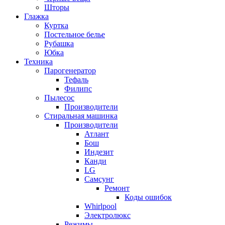
Шторы
Глажка
Куртка
Постельное белье
Рубашка
Юбка
Техника
Парогенератор
Тефаль
Филипс
Пылесос
Производители
Стиральная машинка
Производители
Атлант
Бош
Индезит
Канди
LG
Самсунг
Ремонт
Коды ошибок
Whirlpool
Электролюкс
Режимы