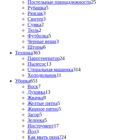
Постельные принадлежности
25
Рубашка
5
Рюкзак
3
Свитер
3
Сумка
2
Тюль
2
Футболка
5
Черные вещи
3
Шторы
6
Техника
363
Парогенератор
24
Пылесос
13
Стиральная машинка
314
Холодильник
11
Уборка
651
Воск
7
Духовка
13
Жвачка
9
Желтые пятна
5
Жирное пятно
5
Засор
5
Зеленка
5
Инструмент
17
Йод
3
Как мыть окна?
24