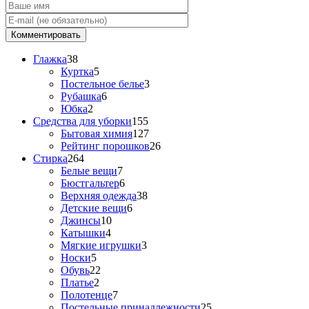
Глажка
38
Куртка
5
Постельное белье
3
Рубашка
6
Юбка
2
Средства для уборки
155
Бытовая химия
127
Рейтинг порошков
26
Стирка
264
Белые вещи
7
Бюстгальтер
6
Верхняя одежда
38
Детские вещи
6
Джинсы
10
Катышки
4
Мягкие игрушки
3
Носки
5
Обувь
22
Платье
2
Полотенце
7
Постельные принадлежности
25