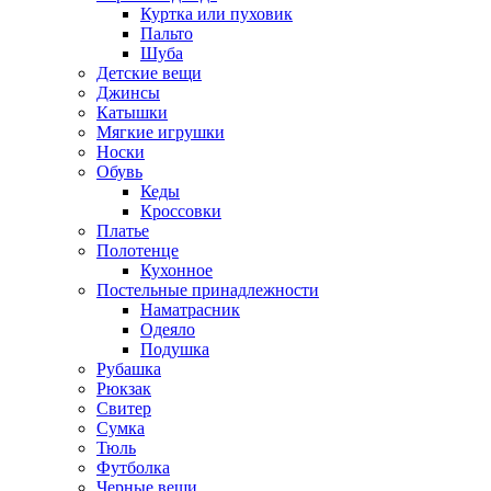
Куртка или пуховик
Пальто
Шуба
Детские вещи
Джинсы
Катышки
Мягкие игрушки
Носки
Обувь
Кеды
Кроссовки
Платье
Полотенце
Кухонное
Постельные принадлежности
Наматрасник
Одеяло
Подушка
Рубашка
Рюкзак
Свитер
Сумка
Тюль
Футболка
Черные вещи