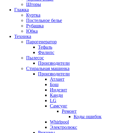
Шторы
Глажка
Куртка
Постельное белье
Рубашка
Юбка
Техника
Парогенератор
Тефаль
Филипс
Пылесос
Производители
Стиральная машинка
Производители
Атлант
Бош
Индезит
Канди
LG
Самсунг
Ремонт
Коды ошибок
Whirlpool
Электролюкс
Режимы