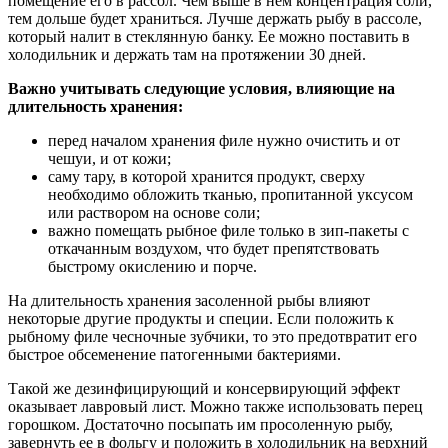
помещение его в рассол. Чем выше в нем концентрация соли,
тем дольше будет храниться. Лучше держать рыбу в рассоле,
который налит в стеклянную банку. Ее можно поставить в
холодильник и держать там на протяжении 30 дней.
Важно учитывать следующие условия, влияющие на
длительность хранения:
перед началом хранения филе нужно очистить и от
чешуи, и от кожи;
саму тару, в которой хранится продукт, сверху
необходимо обложить тканью, пропитанной уксусом
или раствором на основе соли;
важно помещать рыбное филе только в зип-пакеты с
откачанным воздухом, что будет препятствовать
быстрому окислению и порче.
На длительность хранения засоленной рыбы влияют
некоторые другие продукты и специи. Если положить к
рыбному филе чесночные зубчики, то это предотвратит его
быстрое обсеменение патогенными бактериями.
Такой же дезинфицирующий и консервирующий эффект
оказывает лавровый лист. Можно также использовать перец
горошком. Достаточно посыпать им просоленную рыбу,
завернуть ее в фольгу и положить в холодильник на верхний