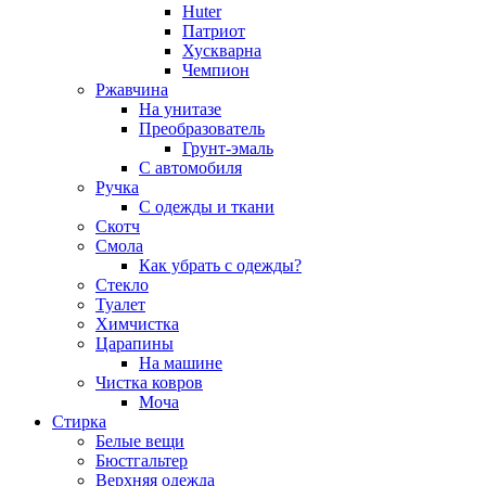
Huter
Патриот
Хускварна
Чемпион
Ржавчина
На унитазе
Преобразователь
Грунт-эмаль
С автомобиля
Ручка
С одежды и ткани
Скотч
Смола
Как убрать с одежды?
Стекло
Туалет
Химчистка
Царапины
На машине
Чистка ковров
Моча
Стирка
Белые вещи
Бюстгальтер
Верхняя одежда