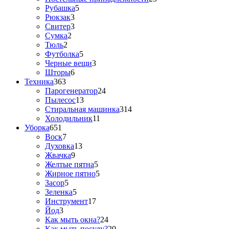
Рубашка
5
Рюкзак
3
Свитер
3
Сумка
2
Тюль
2
Футболка
5
Черные вещи
3
Шторы
6
Техника
363
Парогенератор
24
Пылесос
13
Стиральная машинка
314
Холодильник
11
Уборка
651
Воск
7
Духовка
13
Жвачка
9
Желтые пятна
5
Жирное пятно
5
Засор
5
Зеленка
5
Инструмент
17
Йод
3
Как мыть окна?
24
Как мыть посуду?
20