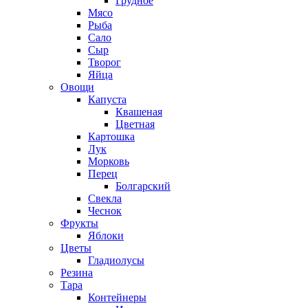
Грудное
Мясо
Рыба
Сало
Сыр
Творог
Яйца
Овощи
Капуста
Квашеная
Цветная
Картошка
Лук
Морковь
Перец
Болгарский
Свекла
Чеснок
Фрукты
Яблоки
Цветы
Гладиолусы
Резина
Тара
Контейнеры