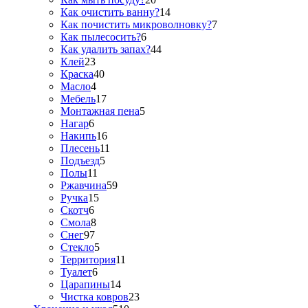
Как очистить ванну?
14
Как почистить микроволновку?
7
Как пылесосить?
6
Как удалить запах?
44
Клей
23
Краска
40
Масло
4
Мебель
17
Монтажная пена
5
Нагар
6
Накипь
16
Плесень
11
Подъезд
5
Полы
11
Ржавчина
59
Ручка
15
Скотч
6
Смола
8
Снег
97
Стекло
5
Территория
11
Туалет
6
Царапины
14
Чистка ковров
23