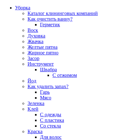
Уборка
Каталог клининговых компаний
Как очистить ванну?
Герметик
Воск
Духовка
Жвачка
Желтые пятна
Жирное пятно
Засор
Инструмент
Швабра
С отжимом
Йод
Как удалить запах?
Гарь
Мясо
Зеленка
Клей
С одежды
С пластика
Со стекла
Краска
Для волос