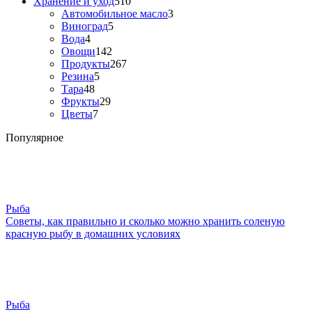
Хранение и уход
510
Автомобильное масло
3
Виноград
5
Вода
4
Овощи
142
Продукты
267
Резина
5
Тара
48
Фрукты
29
Цветы
7
Популярное
Рыба
Советы, как правильно и сколько можно хранить соленую
красную рыбу в домашних условиях
Рыба