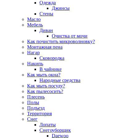
Одежда
Джинсы
Стены
Масло
Мебель
Диван
Очистка от мочи
Как почистить микроволновку?
Монтажная пена
Нагар
Сковородка
Накипь
В чайнике
Как мыть окна?
Народные средства
Как мыть посуду?
Как пылесосить?
Плесень
Полы
Подъезд
Территория
Снег
Лопаты
Снегоуборщик
Daewoo