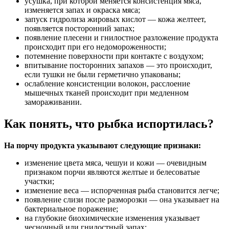
усушка, при которой меняется консистенция мяса,
изменяется запах и окраска мяса;
запуск гидролиза жировых кислот — кожа желтеет,
появляется посторонний запах;
появление плесени и гнилостное разложение продукта
происходит при его недомороженности;
потемнение поверхности при контакте с воздухом;
впитывание посторонних запахов — это происходит,
если тушки не были герметично упакованы;
ослабление консистенции волокон, расслоение
мышечных тканей происходит при медленном
замораживании.
Как понять, что рыбка испортилась?
На порчу продукта указывают следующие признаки:
изменение цвета мяса, чешуи и кожи — очевидным
признаком порчи являются желтые и белесоватые
участки;
изменение веса — испорченная рыба становится легче;
появление слизи после разморозки — она указывает на
бактериальное поражение;
на глубокие биохимические изменения указывает
чесночный или гнилостный запах;