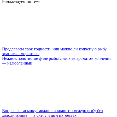
Рекомендуем по теме
Продлеваем срок годности, или можно ли копченую рыбу
хранить в морозилке
Нежное, золотистое филе рыбы с легким ароматом копчения
— излюбленный ...
Вопрос на засыпку: можно ли хранить свежую рыбу без
холодильника — в снегу и других местах