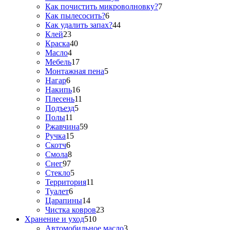
Как почистить микроволновку?
7
Как пылесосить?
6
Как удалить запах?
44
Клей
23
Краска
40
Масло
4
Мебель
17
Монтажная пена
5
Нагар
6
Накипь
16
Плесень
11
Подъезд
5
Полы
11
Ржавчина
59
Ручка
15
Скотч
6
Смола
8
Снег
97
Стекло
5
Территория
11
Туалет
6
Царапины
14
Чистка ковров
23
Хранение и уход
510
Автомобильное масло
3