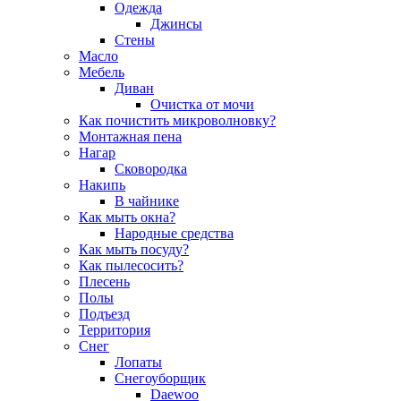
Одежда
Джинсы
Стены
Масло
Мебель
Диван
Очистка от мочи
Как почистить микроволновку?
Монтажная пена
Нагар
Сковородка
Накипь
В чайнике
Как мыть окна?
Народные средства
Как мыть посуду?
Как пылесосить?
Плесень
Полы
Подъезд
Территория
Снег
Лопаты
Снегоуборщик
Daewoo