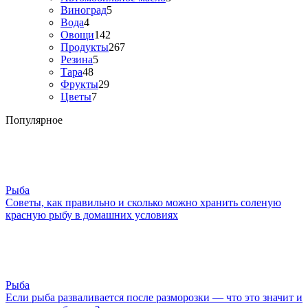
Виноград
5
Вода
4
Овощи
142
Продукты
267
Резина
5
Тара
48
Фрукты
29
Цветы
7
Популярное
Рыба
Советы, как правильно и сколько можно хранить соленую
красную рыбу в домашних условиях
Рыба
Если рыба разваливается после разморозки — что это значит и