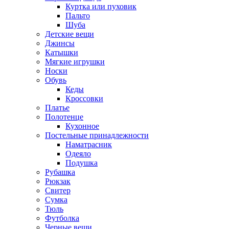
Куртка или пуховик
Пальто
Шуба
Детские вещи
Джинсы
Катышки
Мягкие игрушки
Носки
Обувь
Кеды
Кроссовки
Платье
Полотенце
Кухонное
Постельные принадлежности
Наматрасник
Одеяло
Подушка
Рубашка
Рюкзак
Свитер
Сумка
Тюль
Футболка
Черные вещи