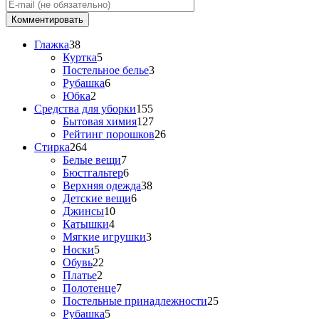
Глажка
38
Куртка
5
Постельное белье
3
Рубашка
6
Юбка
2
Средства для уборки
155
Бытовая химия
127
Рейтинг порошков
26
Стирка
264
Белые вещи
7
Бюстгальтер
6
Верхняя одежда
38
Детские вещи
6
Джинсы
10
Катышки
4
Мягкие игрушки
3
Носки
5
Обувь
22
Платье
2
Полотенце
7
Постельные принадлежности
25
Рубашка
5