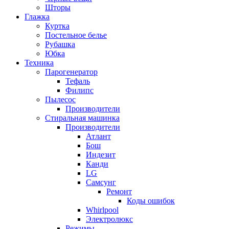
Шторы
Глажка
Куртка
Постельное белье
Рубашка
Юбка
Техника
Парогенератор
Тефаль
Филипс
Пылесос
Производители
Стиральная машинка
Производители
Атлант
Бош
Индезит
Канди
LG
Самсунг
Ремонт
Коды ошибок
Whirlpool
Электролюкс
Режимы