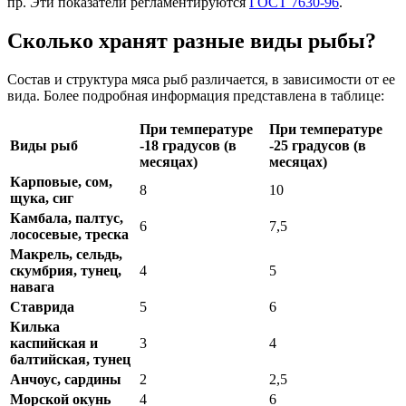
пр. Эти показатели регламентируются
ГОСТ 7630-96
.
Сколько хранят разные виды рыбы?
Состав и структура мяса рыб различается, в зависимости от ее
вида. Более подробная информация представлена в таблице:
При температуре
При температуре
Виды рыб
-18 градусов (в
-25 градусов (в
месяцах)
месяцах)
Карповые, сом,
8
10
щука, сиг
Камбала, палтус,
6
7,5
лососевые, треска
Макрель, сельдь,
скумбрия, тунец,
4
5
навага
Ставрида
5
6
Килька
каспийская и
3
4
балтийская, тунец
Анчоус, сардины
2
2,5
Морской окунь
4
6