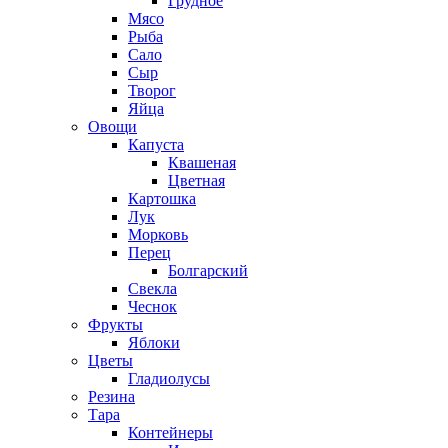
Грудное
Мясо
Рыба
Сало
Сыр
Творог
Яйца
Овощи
Капуста
Квашеная
Цветная
Картошка
Лук
Морковь
Перец
Болгарский
Свекла
Чеснок
Фрукты
Яблоки
Цветы
Гладиолусы
Резина
Тара
Контейнеры