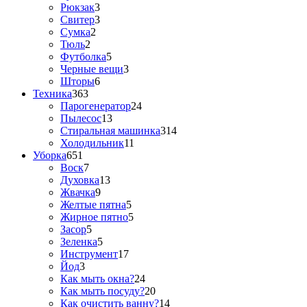
Рюкзак
3
Свитер
3
Сумка
2
Тюль
2
Футболка
5
Черные вещи
3
Шторы
6
Техника
363
Парогенератор
24
Пылесос
13
Стиральная машинка
314
Холодильник
11
Уборка
651
Воск
7
Духовка
13
Жвачка
9
Желтые пятна
5
Жирное пятно
5
Засор
5
Зеленка
5
Инструмент
17
Йод
3
Как мыть окна?
24
Как мыть посуду?
20
Как очистить ванну?
14