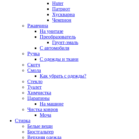
Huter
Патриот
Хускварна
Чемпион
Ржавчина
На унитазе
Преобразователь
Грунт-эмаль
С автомобиля
Ручка
С одежды и ткани
Скотч
Смола
Как убрать с одежды?
Стекло
Туалет
Химчистка
Царапины
На машине
Чистка ковров
Моча
Стирка
Белые вещи
Бюстгальтер
Верхняя одежда