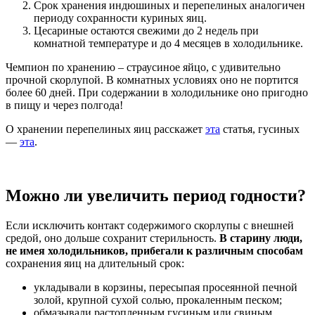
Срок хранения индюшиных и перепелиных аналогичен
периоду сохранности куриных яиц.
Цесариные остаются свежими до 2 недель при
комнатной температуре и до 4 месяцев в холодильнике.
Чемпион по хранению – страусиное яйцо, с удивительно
прочной скорлупой. В комнатных условиях оно не портится
более 60 дней. При содержании в холодильнике оно пригодно
в пищу и через полгода!
О хранении перепелиных яиц расскажет
эта
статья, гусиных
—
эта
.
Можно ли увеличить период годности?
Если исключить контакт содержимого скорлупы с внешней
средой, оно дольше сохранит стерильность.
В старину люди,
не имея холодильников, прибегали к различным способам
сохранения яиц на длительный срок:
укладывали в корзины, пересыпая просеянной печной
золой, крупной сухой солью, прокаленным песком;
обмазывали растопленным гусиным или свиным