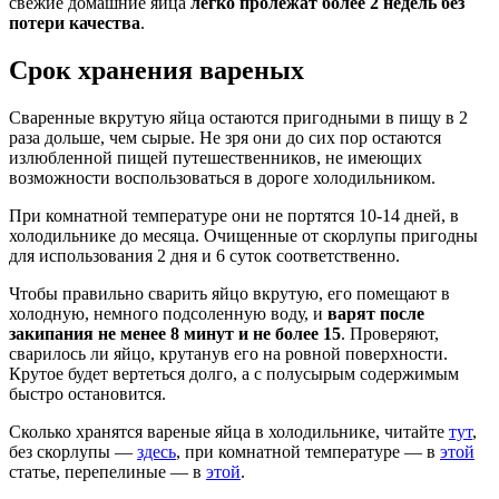
свежие домашние яйца
легко пролежат более 2 недель без
потери качества
.
Срок хранения вареных
Сваренные вкрутую яйца остаются пригодными в пищу в 2
раза дольше, чем сырые. Не зря они до сих пор остаются
излюбленной пищей путешественников, не имеющих
возможности воспользоваться в дороге холодильником.
При комнатной температуре они не портятся 10-14 дней, в
холодильнике до месяца. Очищенные от скорлупы пригодны
для использования 2 дня и 6 суток соответственно.
Чтобы правильно сварить яйцо вкрутую, его помещают в
холодную, немного подсоленную воду, и
варят после
закипания не менее 8 минут и не более 15
. Проверяют,
сварилось ли яйцо, крутанув его на ровной поверхности.
Крутое будет вертеться долго, а с полусырым содержимым
быстро остановится.
Сколько хранятся вареные яйца в холодильнике, читайте
тут
,
без скорлупы —
здесь
, при комнатной температуре — в
этой
статье, перепелиные — в
этой
.