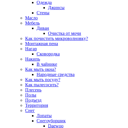
Одежда
Джинсы
Стены
Масло
Мебель
Диван
Очистка от мочи
Как почистить микроволновку?
Монтажная пена
Нагар
Сковородка
Накипь
В чайнике
Как мыть окна?
Народные средства
Как мыть посуду?
Как пылесосить?
Плесень
Полы
Подъезд
Территория
Снег
Лопаты
Снегоуборщик
Daewoo