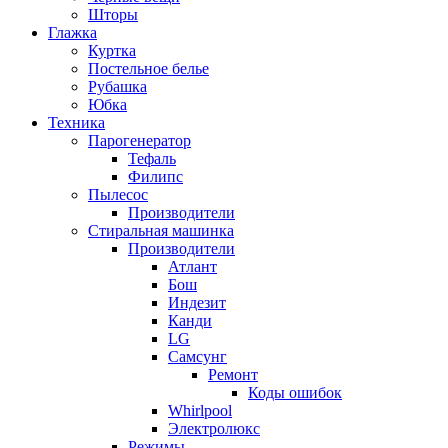
Шторы
Глажка
Куртка
Постельное белье
Рубашка
Юбка
Техника
Парогенератор
Тефаль
Филипс
Пылесос
Производители
Стиральная машинка
Производители
Атлант
Бош
Индезит
Канди
LG
Самсунг
Ремонт
Коды ошибок
Whirlpool
Электролюкс
Режимы