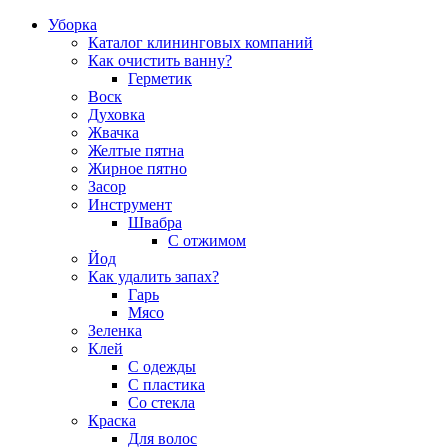
Уборка
Каталог клининговых компаний
Как очистить ванну?
Герметик
Воск
Духовка
Жвачка
Желтые пятна
Жирное пятно
Засор
Инструмент
Швабра
С отжимом
Йод
Как удалить запах?
Гарь
Мясо
Зеленка
Клей
С одежды
С пластика
Со стекла
Краска
Для волос