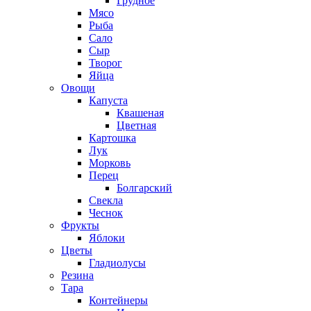
Грудное
Мясо
Рыба
Сало
Сыр
Творог
Яйца
Овощи
Капуста
Квашеная
Цветная
Картошка
Лук
Морковь
Перец
Болгарский
Свекла
Чеснок
Фрукты
Яблоки
Цветы
Гладиолусы
Резина
Тара
Контейнеры