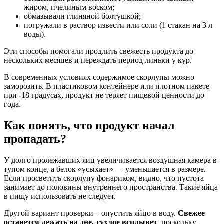
жиром, пчелиным воском;
обмазывали глиняной болтушкой;
погружали в раствор извести или соли (1 стакан на 3 л
воды).
Эти способы помогали продлить свежесть продукта до
нескольких месяцев и переждать период линьки у кур.
В современных условиях содержимое скорлупы можно
заморозить. В пластиковом контейнере или плотном пакете
при -18 градусах, продукт не теряет пищевой ценности до
года.
Как понять, что продукт начал
пропадать?
У долго пролежавших яиц увеличивается воздушная камера в
тупом конце, а белок «усыхает» — уменьшается в размере.
Если просветить скорлупу фонариком, видно, что пустота
занимает до половины внутреннего пространства. Такие яйца
в пищу использовать не следует.
Другой вариант проверки – опустить яйцо в воду.
Свежее
останется лежать на дне, тухлое всплывет
, поскольку