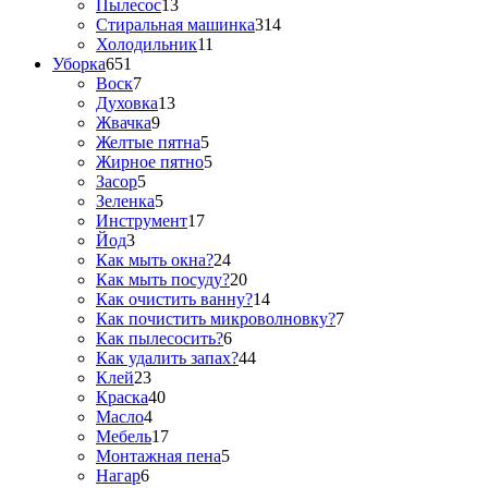
Пылесос
13
Стиральная машинка
314
Холодильник
11
Уборка
651
Воск
7
Духовка
13
Жвачка
9
Желтые пятна
5
Жирное пятно
5
Засор
5
Зеленка
5
Инструмент
17
Йод
3
Как мыть окна?
24
Как мыть посуду?
20
Как очистить ванну?
14
Как почистить микроволновку?
7
Как пылесосить?
6
Как удалить запах?
44
Клей
23
Краска
40
Масло
4
Мебель
17
Монтажная пена
5
Нагар
6