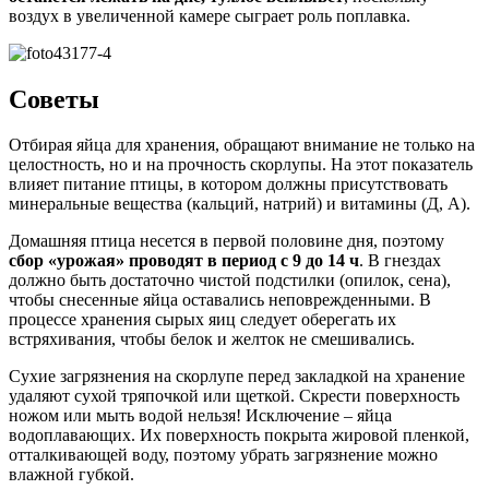
воздух в увеличенной камере сыграет роль поплавка.
Советы
Отбирая яйца для хранения, обращают внимание не только на
целостность, но и на прочность скорлупы. На этот показатель
влияет питание птицы, в котором должны присутствовать
минеральные вещества (кальций, натрий) и витамины (Д, А).
Домашняя птица несется в первой половине дня, поэтому
сбор «урожая» проводят в период с 9 до 14 ч
. В гнездах
должно быть достаточно чистой подстилки (опилок, сена),
чтобы снесенные яйца оставались неповрежденными. В
процессе хранения сырых яиц следует оберегать их
встряхивания, чтобы белок и желток не смешивались.
Сухие загрязнения на скорлупе перед закладкой на хранение
удаляют сухой тряпочкой или щеткой. Скрести поверхность
ножом или мыть водой нельзя! Исключение – яйца
водоплавающих. Их поверхность покрыта жировой пленкой,
отталкивающей воду, поэтому убрать загрязнение можно
влажной губкой.