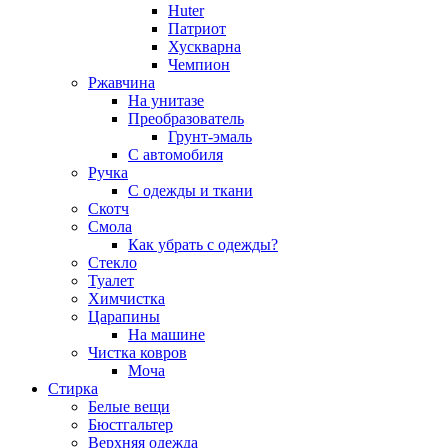
Huter
Патриот
Хускварна
Чемпион
Ржавчина
На унитазе
Преобразователь
Грунт-эмаль
С автомобиля
Ручка
С одежды и ткани
Скотч
Смола
Как убрать с одежды?
Стекло
Туалет
Химчистка
Царапины
На машине
Чистка ковров
Моча
Стирка
Белые вещи
Бюстгальтер
Верхняя одежда