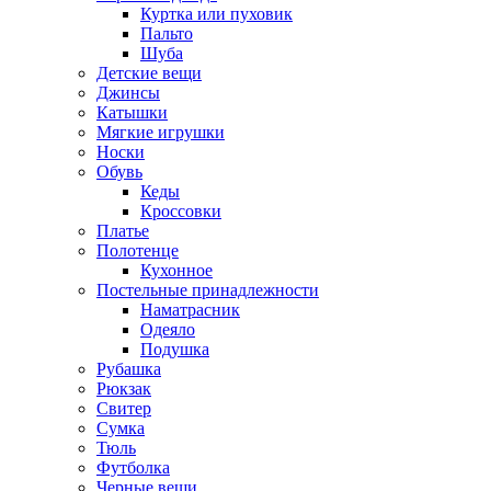
Куртка или пуховик
Пальто
Шуба
Детские вещи
Джинсы
Катышки
Мягкие игрушки
Носки
Обувь
Кеды
Кроссовки
Платье
Полотенце
Кухонное
Постельные принадлежности
Наматрасник
Одеяло
Подушка
Рубашка
Рюкзак
Свитер
Сумка
Тюль
Футболка
Черные вещи