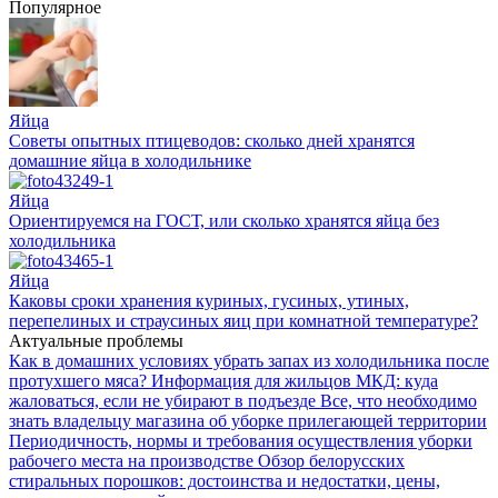
Популярное
Яйца
Советы опытных птицеводов: сколько дней хранятся
домашние яйца в холодильнике
Яйца
Ориентируемся на ГОСТ, или сколько хранятся яйца без
холодильника
Яйца
Каковы сроки хранения куриных, гусиных, утиных,
перепелиных и страусиных яиц при комнатной температуре?
Актуальные проблемы
Как в домашних условиях убрать запах из холодильника после
протухшего мяса?
Информация для жильцов МКД: куда
жаловаться, если не убирают в подъезде
Все, что необходимо
знать владельцу магазина об уборке прилегающей территории
Периодичность, нормы и требования осуществления уборки
рабочего места на производстве
Обзор белорусских
стиральных порошков: достоинства и недостатки, цены,