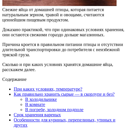
Свежие яйца от домашней птицы, которая питается
натуральным зерном, травой и овощами, считаются
ценнейшим пищевым продуктом.
Доказано практикой, что при одинаковых условиях хранения,
они остаются свежими гораздо дольше магазинных.
Причина кроется в правильном питании птицы и отсутствии
длительной транспортировки до потребителя с неизбежной
тряской груза.
Сколько и при каких условиях хранятся домашние яйца,
расскажем далее.
Содержание
При каких условиях, температуре?
Как правильно хранить сырые — в скорлупе и без?
В холодильнике
В комнате
В погребе, холодном подполе
Срок хранения вареных
Особенности для куриных, перепелиных, утиных и
других