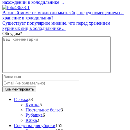
нахождении в холодильнике ...
Важный момент: можно ли мыть яйца перед помещением на
хранение в холодильник?
Существует популярное мнение, что перед хранением
куриных яиц в холодильнике ...
Обсудим?
Глажка
38
Куртка
5
Постельное белье
3
Рубашка
6
Юбка
2
Средства для уборки
155