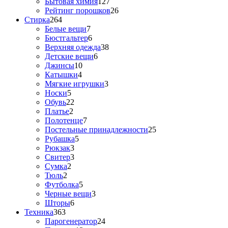
Бытовая химия
127
Рейтинг порошков
26
Стирка
264
Белые вещи
7
Бюстгальтер
6
Верхняя одежда
38
Детские вещи
6
Джинсы
10
Катышки
4
Мягкие игрушки
3
Носки
5
Обувь
22
Платье
2
Полотенце
7
Постельные принадлежности
25
Рубашка
5
Рюкзак
3
Свитер
3
Сумка
2
Тюль
2
Футболка
5
Черные вещи
3
Шторы
6
Техника
363
Парогенератор
24