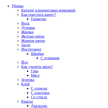
Уборка
Каталог клининговых компаний
Как очистить ванну?
Герметик
Воск
Духовка
Жвачка
Желтые пятна
Жирное пятно
Засор
Инструмент
Швабра
С отжимом
Йод
Как удалить запах?
Гарь
Мясо
Зеленка
Клей
С одежды
С пластика
Со стекла
Краска
Для волос