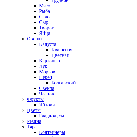
Грудное
Мясо
Рыба
Сало
Сыр
Творог
Яйца
Овощи
Капуста
Квашеная
Цветная
Картошка
Лук
Морковь
Перец
Болгарский
Свекла
Чеснок
Фрукты
Яблоки
Цветы
Гладиолусы
Резина
Тара
Контейнеры