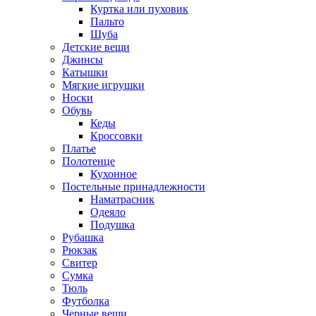
Куртка или пуховик
Пальто
Шуба
Детские вещи
Джинсы
Катышки
Мягкие игрушки
Носки
Обувь
Кеды
Кроссовки
Платье
Полотенце
Кухонное
Постельные принадлежности
Наматрасник
Одеяло
Подушка
Рубашка
Рюкзак
Свитер
Сумка
Тюль
Футболка
Черные вещи