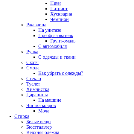
Huter
Патриот
Хускварна
Чемпион
Ржавчина
На унитазе
Преобразователь
Грунт-эмаль
С автомобиля
Ручка
С одежды и ткани
Скотч
Смола
Как убрать с одежды?
Стекло
Туалет
Химчистка
Царапины
На машине
Чистка ковров
Моча
Стирка
Белые вещи
Бюстгальтер
Верхняя одежда