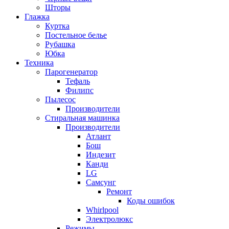
Шторы
Глажка
Куртка
Постельное белье
Рубашка
Юбка
Техника
Парогенератор
Тефаль
Филипс
Пылесос
Производители
Стиральная машинка
Производители
Атлант
Бош
Индезит
Канди
LG
Самсунг
Ремонт
Коды ошибок
Whirlpool
Электролюкс
Режимы