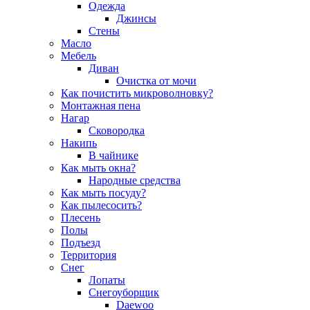
Одежда
Джинсы
Стены
Масло
Мебель
Диван
Очистка от мочи
Как почистить микроволновку?
Монтажная пена
Нагар
Сковородка
Накипь
В чайнике
Как мыть окна?
Народные средства
Как мыть посуду?
Как пылесосить?
Плесень
Полы
Подъезд
Территория
Снег
Лопаты
Снегоуборщик
Daewoo