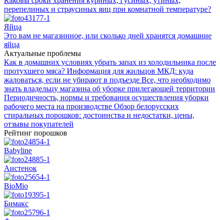
Каковы сроки хранения куриных, гусиных, утиных,
перепелиных и страусиных яиц при комнатной температуре?
Яйца
Это вам не магазинное, или сколько дней хранятся домашние
яйца
Актуальные проблемы
Как в домашних условиях убрать запах из холодильника после
протухшего мяса?
Информация для жильцов МКД: куда
жаловаться, если не убирают в подъезде
Все, что необходимо
знать владельцу магазина об уборке прилегающей территории
Периодичность, нормы и требования осуществления уборки
рабочего места на производстве
Обзор белорусских
стиральных порошков: достоинства и недостатки, цены,
отзывы покупателей
Рейтинг порошков
Babyline
Аистенок
BioMio
Бимакс