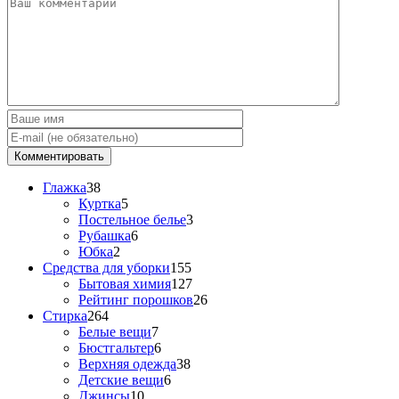
Глажка
38
Куртка
5
Постельное белье
3
Рубашка
6
Юбка
2
Средства для уборки
155
Бытовая химия
127
Рейтинг порошков
26
Стирка
264
Белые вещи
7
Бюстгальтер
6
Верхняя одежда
38
Детские вещи
6
Джинсы
10