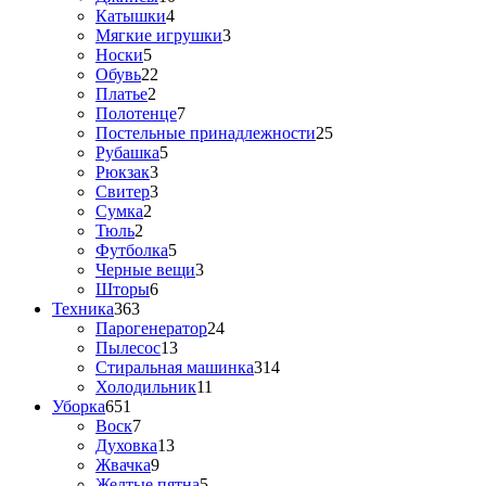
Катышки
4
Мягкие игрушки
3
Носки
5
Обувь
22
Платье
2
Полотенце
7
Постельные принадлежности
25
Рубашка
5
Рюкзак
3
Свитер
3
Сумка
2
Тюль
2
Футболка
5
Черные вещи
3
Шторы
6
Техника
363
Парогенератор
24
Пылесос
13
Стиральная машинка
314
Холодильник
11
Уборка
651
Воск
7
Духовка
13
Жвачка
9
Желтые пятна
5