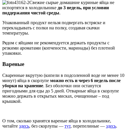
Свежие сырые домашние куриные яйца не
испортятся в холодильнике
до 3 недель, при условии
поддержания чистой среды
.
Упакованный продукт нельзя подвергать встряске и
перекладывать с полки на полку, создавая скачки
температуры.
Рядом с яйцами не рекомендуется держать продукты с
резкими ароматами (копчености, маринады) без плотной
упаковки.
Вареные
Сваренные вкрутую (кипели в подсоленной воде не менее 10
минут) яйца в скорлупе
можно есть и через 6 недель после
уборки на хранение
. Без оболочки они останутся
пригодными для еды до 5 дней. Отварные яйца в скорлупе
можно держать в открытых мисках, очищенные – под
крышкой.
О том, сколько хранятся вареные яйца в холодильнике,
читайте
здесь
, без скорлупы —
тут
, перепелиные —
здесь
.