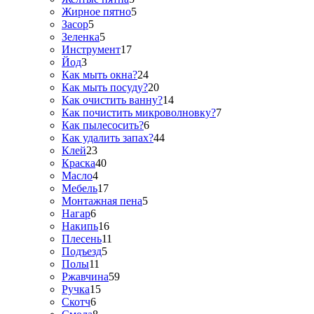
Жирное пятно
5
Засор
5
Зеленка
5
Инструмент
17
Йод
3
Как мыть окна?
24
Как мыть посуду?
20
Как очистить ванну?
14
Как почистить микроволновку?
7
Как пылесосить?
6
Как удалить запах?
44
Клей
23
Краска
40
Масло
4
Мебель
17
Монтажная пена
5
Нагар
6
Накипь
16
Плесень
11
Подъезд
5
Полы
11
Ржавчина
59
Ручка
15
Скотч
6