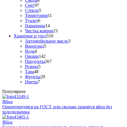
Смола
8
Снег
97
Стекло
5
Территория
11
Туалет
6
Царапины
14
Чистка ковров
23
Хранение и уход
510
Автомобильное масло
3
Виноград
5
Вода
4
Овощи
142
Продукты
267
Резина
5
Тара
48
Фрукты
29
Цветы
7
Популярное
Яйца
Ориентируемся на ГОСТ, или сколько хранятся яйца без
холодильника
Яйца