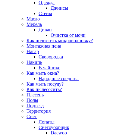
Одежда
Джинсы
Стены
Масло
Мебель
Диван
Очистка от мочи
Как почистить микроволновку?
Монтажная пена
Нагар
Сковородка
Накипь
В чайнике
Как мыть окна?
Народные средства
Как мыть посуду?
Как пылесосить?
Плесень
Полы
Подъезд
Территория
Снег
Лопаты
Снегоуборщик
Daewoo