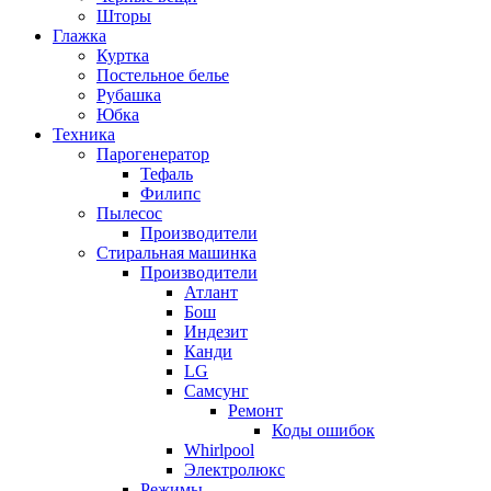
Шторы
Глажка
Куртка
Постельное белье
Рубашка
Юбка
Техника
Парогенератор
Тефаль
Филипс
Пылесос
Производители
Стиральная машинка
Производители
Атлант
Бош
Индезит
Канди
LG
Самсунг
Ремонт
Коды ошибок
Whirlpool
Электролюкс
Режимы