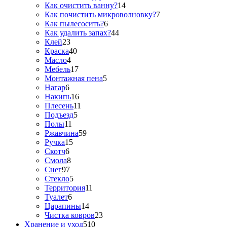
Как очистить ванну?
14
Как почистить микроволновку?
7
Как пылесосить?
6
Как удалить запах?
44
Клей
23
Краска
40
Масло
4
Мебель
17
Монтажная пена
5
Нагар
6
Накипь
16
Плесень
11
Подъезд
5
Полы
11
Ржавчина
59
Ручка
15
Скотч
6
Смола
8
Снег
97
Стекло
5
Территория
11
Туалет
6
Царапины
14
Чистка ковров
23
Хранение и уход
510