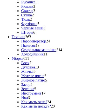
Рубашка
5
Рюкзак
3
Свитер
3
Сумка
2
Тюль
2
Футболка
5
Черные вещи
3
Шторы
6
Техника
363
Парогенератор
24
Пылесос
13
Стиральная машинка
314
Холодильник
11
Уборка
651
Воск
7
Духовка
13
Жвачка
9
Желтые пятна
5
Жирное пятно
5
Засор
5
Зеленка
5
Инструмент
17
Йод
3
Как мыть окна?
24
Как мыть посуду?
20