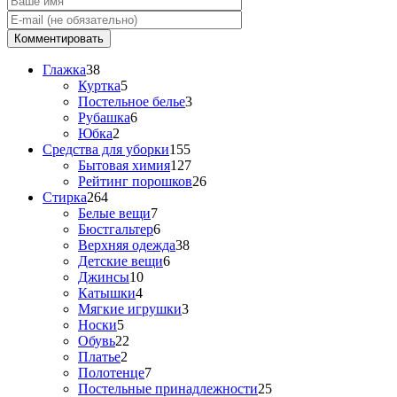
Глажка
38
Куртка
5
Постельное белье
3
Рубашка
6
Юбка
2
Средства для уборки
155
Бытовая химия
127
Рейтинг порошков
26
Стирка
264
Белые вещи
7
Бюстгальтер
6
Верхняя одежда
38
Детские вещи
6
Джинсы
10
Катышки
4
Мягкие игрушки
3
Носки
5
Обувь
22
Платье
2
Полотенце
7
Постельные принадлежности
25