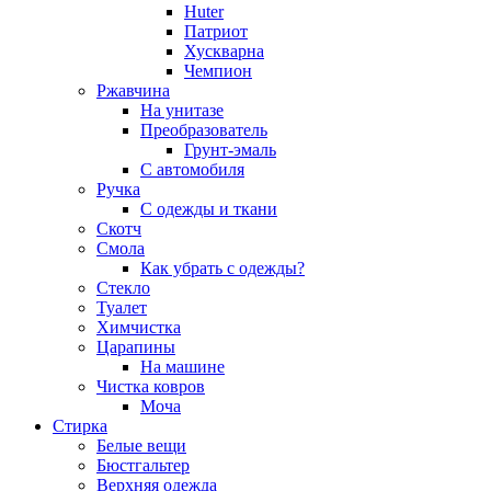
Huter
Патриот
Хускварна
Чемпион
Ржавчина
На унитазе
Преобразователь
Грунт-эмаль
С автомобиля
Ручка
С одежды и ткани
Скотч
Смола
Как убрать с одежды?
Стекло
Туалет
Химчистка
Царапины
На машине
Чистка ковров
Моча
Стирка
Белые вещи
Бюстгальтер
Верхняя одежда