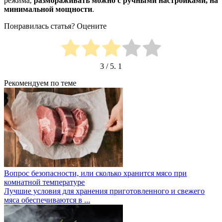
режима,
размораживать можно с ручными настройками, на
минимальной мощности
.
Понравилась статья? Оцените
3
/ 5.
1
Рекомендуем по теме
Вопрос безопасности, или сколько хранится мясо при
комнатной температуре
Лучшие условия для хранения приготовленного и свежего
мяса обеспечиваются в ...