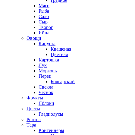
Грудное
Мясо
Рыба
Сало
Сыр
Творог
Яйца
Овощи
Капуста
Квашеная
Цветная
Картошка
Лук
Морковь
Перец
Болгарский
Свекла
Чеснок
Фрукты
Яблоки
Цветы
Гладиолусы
Резина
Тара
Контейнеры