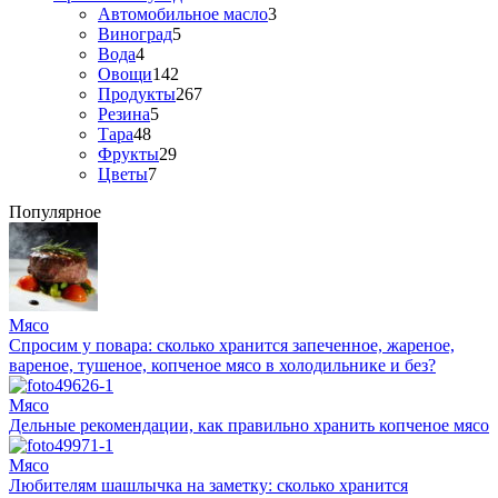
Автомобильное масло
3
Виноград
5
Вода
4
Овощи
142
Продукты
267
Резина
5
Тара
48
Фрукты
29
Цветы
7
Популярное
Мясо
Спросим у повара: сколько хранится запеченное, жареное,
вареное, тушеное, копченое мясо в холодильнике и без?
Мясо
Дельные рекомендации, как правильно хранить копченое мясо
Мясо
Любителям шашлычка на заметку: сколько хранится