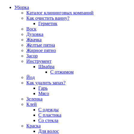
Уборка
Каталог клининговых компаний
Как очистить ванну?
Герметик
Воск
Духовка
Жвачка
Желтые пятна
Жирное пятно
Засор
Инструмент
Швабра
С отжимом
Йод
Как удалить запах?
Гарь
Мясо
Зеленка
Клей
С одежды
С пластика
Со стекла
Краска
Для волос