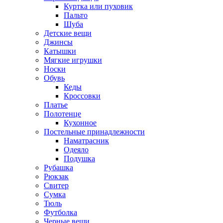
Куртка или пуховик
Пальто
Шуба
Детские вещи
Джинсы
Катышки
Мягкие игрушки
Носки
Обувь
Кеды
Кроссовки
Платье
Полотенце
Кухонное
Постельные принадлежности
Наматрасник
Одеяло
Подушка
Рубашка
Рюкзак
Свитер
Сумка
Тюль
Футболка
Черные вещи