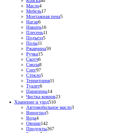
Краска
40
Масло
4
Мебель
17
Монтажная пена
5
Нагар
6
Накипь
16
Плесень
11
Подъезд
5
Полы
11
Ржавчина
59
Ручка
15
Скотч
6
Смола
8
Снег
97
Стекло
5
Территория
11
Туалет
6
Царапины
14
Чистка ковров
23
Хранение и уход
510
Автомобильное масло
3
Виноград
5
Вода
4
Овощи
142
Продукты
267