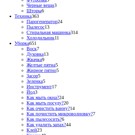
Черные вещи
3
Шторы
6
Техника
363
Парогенератор
24
Пылесос
13
Стиральная машинка
314
Холодильник
11
Уборка
651
Воск
7
Духовка
13
Жвачка
9
Желтые пятна
5
Жирное пятно
5
Засор
5
Зеленка
5
Инструмент
17
Йод
3
Как мыть окна?
24
Как мыть посуду?
20
Как очистить ванну?
14
Как почистить микроволновку?
7
Как пылесосить?
6
Как удалить запах?
44
Клей
23