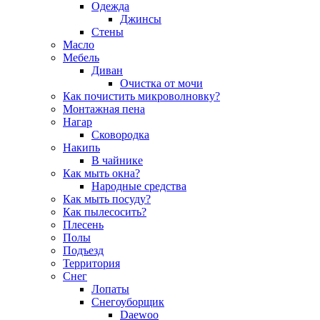
Одежда
Джинсы
Стены
Масло
Мебель
Диван
Очистка от мочи
Как почистить микроволновку?
Монтажная пена
Нагар
Сковородка
Накипь
В чайнике
Как мыть окна?
Народные средства
Как мыть посуду?
Как пылесосить?
Плесень
Полы
Подъезд
Территория
Снег
Лопаты
Снегоуборщик
Daewoo