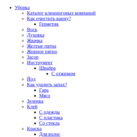
Уборка
Каталог клининговых компаний
Как очистить ванну?
Герметик
Воск
Духовка
Жвачка
Желтые пятна
Жирное пятно
Засор
Инструмент
Швабра
С отжимом
Йод
Как удалить запах?
Гарь
Мясо
Зеленка
Клей
С одежды
С пластика
Со стекла
Краска
Для волос