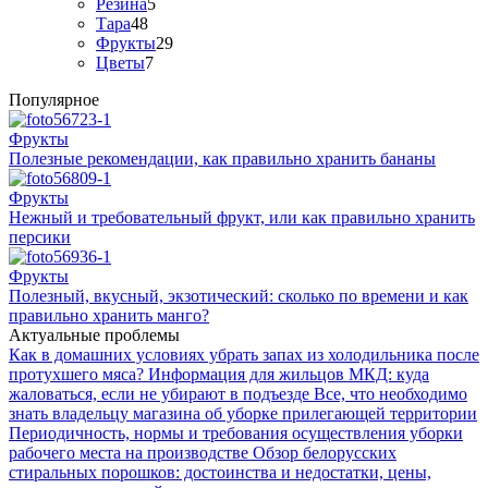
Резина
5
Тара
48
Фрукты
29
Цветы
7
Популярное
Фрукты
Полезные рекомендации, как правильно хранить бананы
Фрукты
Нежный и требовательный фрукт, или как правильно хранить
персики
Фрукты
Полезный, вкусный, экзотический: сколько по времени и как
правильно хранить манго?
Актуальные проблемы
Как в домашних условиях убрать запах из холодильника после
протухшего мяса?
Информация для жильцов МКД: куда
жаловаться, если не убирают в подъезде
Все, что необходимо
знать владельцу магазина об уборке прилегающей территории
Периодичность, нормы и требования осуществления уборки
рабочего места на производстве
Обзор белорусских
стиральных порошков: достоинства и недостатки, цены,