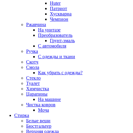
Huter
Патриот
Хускварна
Чемпион
Ржавчина
На унитазе
Преобразователь
Грунт-эмаль
С автомобиля
Ручка
С одежды и ткани
Скотч
Смола
Как убрать с одежды?
Стекло
Туалет
Химчистка
Царапины
На машине
Чистка ковров
Моча
Стирка
Белые вещи
Бюстгальтер
Верхняя одежда