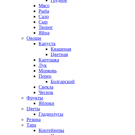
Грудное
Мясо
Рыба
Сало
Сыр
Творог
Яйца
Овощи
Капуста
Квашеная
Цветная
Картошка
Лук
Морковь
Перец
Болгарский
Свекла
Чеснок
Фрукты
Яблоки
Цветы
Гладиолусы
Резина
Тара
Контейнеры