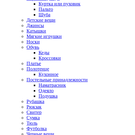
Куртка или пуховик
Пальто
Шуба
Детские вещи
Джинсы
Катышки
Мягкие игрушки
Носки
Обувь
Кеды
Кроссовки
Платье
Полотенце
Кухонное
Постельные принадлежности
Наматрасник
Одеяло
Подушка
Рубашка
Рюкзак
Свитер
Сумка
Тюль
Футболка
Черные вещи