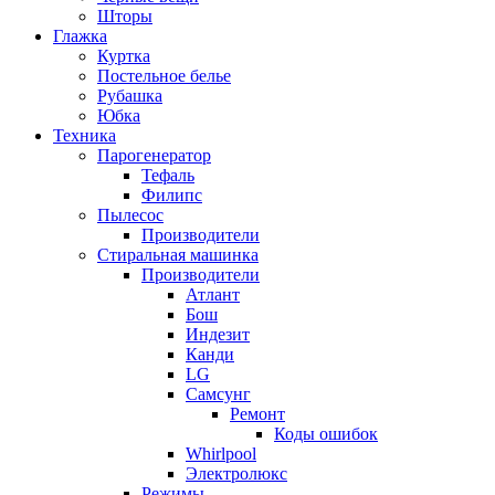
Шторы
Глажка
Куртка
Постельное белье
Рубашка
Юбка
Техника
Парогенератор
Тефаль
Филипс
Пылесос
Производители
Стиральная машинка
Производители
Атлант
Бош
Индезит
Канди
LG
Самсунг
Ремонт
Коды ошибок
Whirlpool
Электролюкс
Режимы