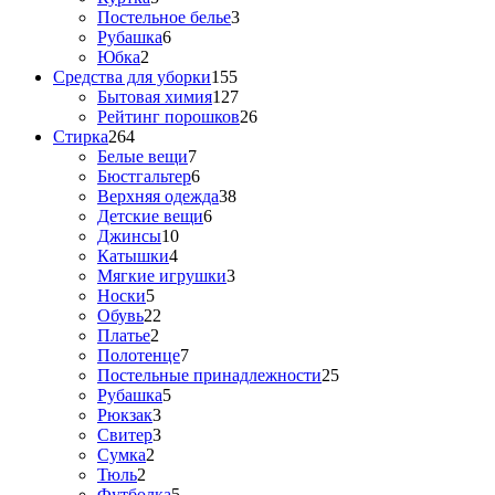
Постельное белье
3
Рубашка
6
Юбка
2
Средства для уборки
155
Бытовая химия
127
Рейтинг порошков
26
Стирка
264
Белые вещи
7
Бюстгальтер
6
Верхняя одежда
38
Детские вещи
6
Джинсы
10
Катышки
4
Мягкие игрушки
3
Носки
5
Обувь
22
Платье
2
Полотенце
7
Постельные принадлежности
25
Рубашка
5
Рюкзак
3
Свитер
3
Сумка
2
Тюль
2
Футболка
5